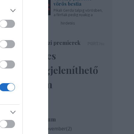
vörös bestia
Pikali Gerda talpig vörösben,
a férfiak pedig nyakig a
pácban - az Újszínházban!
hirdetés
Színházi premierek
Nincs
megjeleníthető
elem
milyen
és az
Archívum
2020 november
(
2
)