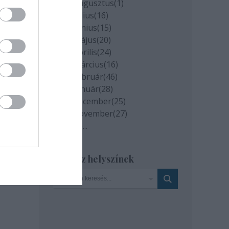
2020 augusztus
(
1
)
2020 július
(
16
)
2020 június
(
15
)
2020 május
(
20
)
2020 április
(
24
)
2020 március
(
16
)
2020 február
(
46
)
2020 január
(
28
)
2019 december
(
25
)
2019 november
(
27
)
Tovább
...
Szinház helyszínek