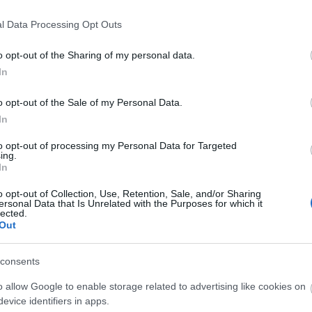
l Data Processing Opt Outs
o opt-out of the Sharing of my personal data.
In
o opt-out of the Sale of my Personal Data.
kezik az Infinite
A jövő évadra kilenc
In
stival
bemutatóval készül a
to opt-out of processing my Personal Data for Targeted
Vígszínház
ing.
In
o opt-out of Collection, Use, Retention, Sale, and/or Sharing
ersonal Data that Is Unrelated with the Purposes for which it
lected.
Out
lói tartalomnak minősülnek, értük a
szolgáltatás technikai
üzemeltetője sem
n forduljon a blog szerkesztőjéhez. Részletek a
Felhasználási feltételekben
consents
o allow Google to enable storage related to advertising like cookies on
evice identifiers in apps.