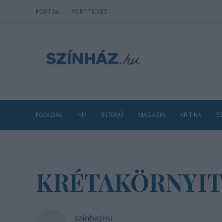
PORT
.hu
PORT TICKET
FŐOLDAL
HÍR
INTERJÚ
MAGAZIN
KRITIKA
S
KRÉTAKÖRNYI
szinhazhu