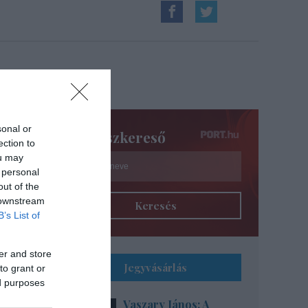
sonal or
Színészkereső
ection to
ou may
 personal
out of the
 downstream
Keresés
B’s List of
er and store
Jegyvásárlás
to grant or
ed purposes
Vaszary János: A