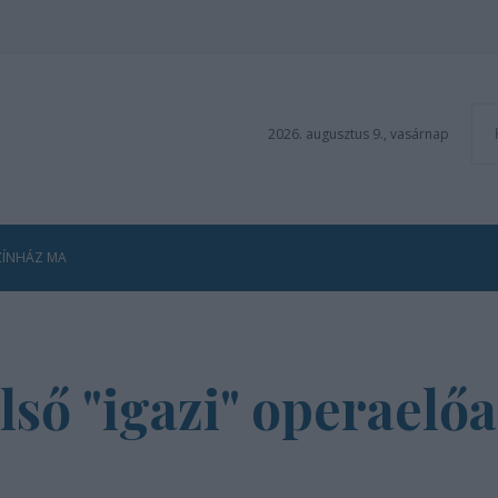
2026. augusztus 9., vasárnap
ZÍNHÁZ MA
lső "igazi" operaelő