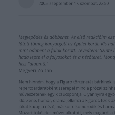
2005. szeptember 17. szombat, 22:50
Meglepõdés és döbbenet. Az elsõ reakcióim ez
látott tömeg kanyargott az épület körül. Kis n
mint odabent a falak között. Tévedtem! Szinte l
hada lepte el a folyosókat és a nézõteret. Mon
hisz "alapmû."
Megyeri Zoltán
Nem hinném, hogy a Figaro történetét bárkinek is 
repertoárdarabként szerepel mind a prózai szín
művészetének egyik csúcspontja. Olyannyira egyb
idő. Zene, humor, dráma jellemzi a Figarot. Ezek
jókat kacag a néző, máskor elkomorodik és harmad
Mozart tökéletes művet alkotott, mely magáról a t