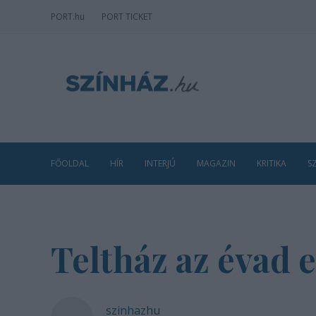
PORT
.hu
PORT TICKET
FŐOLDAL
HÍR
INTERJÚ
MAGAZIN
KRITIKA
S
Teltház az évad e
szinhazhu