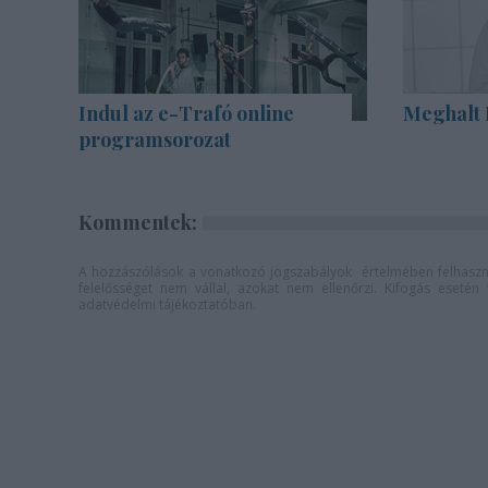
Indul az e-Trafó online
Meghalt 
programsorozat
Kommentek:
A hozzászólások a
vonatkozó jogszabályok
értelmében felhaszná
felelősséget nem vállal, azokat nem ellenőrzi. Kifogás eseté
adatvédelmi tájékoztatóban
.