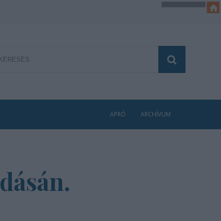
APRÓ
ARCHÍVUM
adásán.