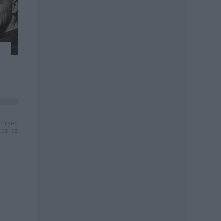
milyen
és az