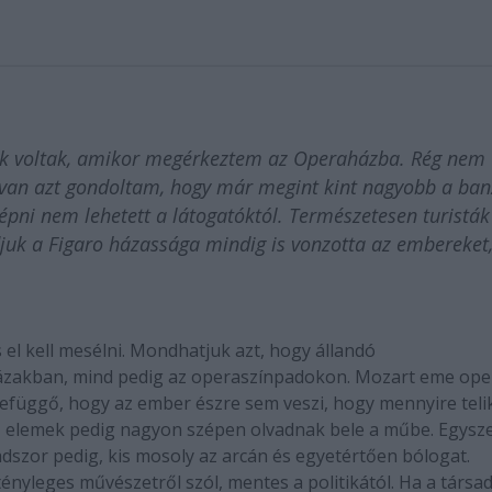
ek voltak, amikor megérkeztem az Operaházba. Rég nem
aivan azt gondoltam, hogy már megint kint nagyobb a ban
épni nem lehetett a látogatóktól. Természetesen turisták
djuk a Figaro házassága mindig is vonzotta az embereket
el kell mesélni. Mondhatjuk azt, hogy állandó
házakban, mind pedig az operaszínpadokon. Mozart eme ope
efüggő, hogy az ember észre sem veszi, hogy mennyire teli
 az elemek pedig nagyon szépen olvadnak bele a műbe. Egysz
szor pedig, kis mosoly az arcán és egyetértően bólogat.
ényleges művészetről szól, mentes a politikától. Ha a társa