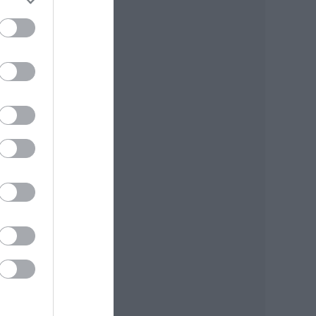
g
ett
k