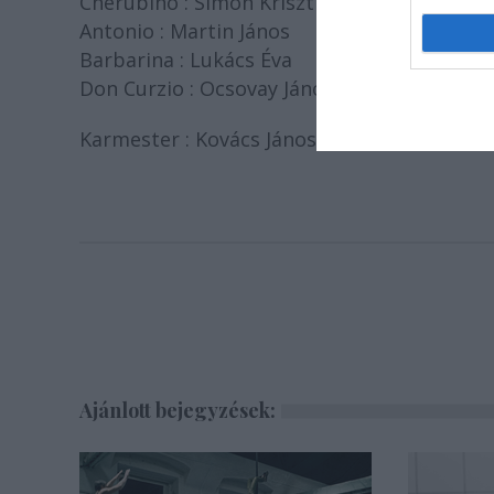
Cherubino : Simon Krisztina
Antonio : Martin János
Barbarina : Lukács Éva
Don Curzio : Ocsovay János
Karmester : Kovács János
Ajánlott bejegyzések: