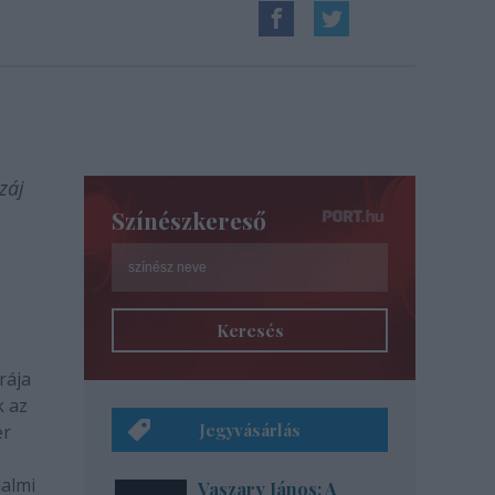
záj
Színészkereső
,
Keresés
rája
k az
Jegyvásárlás
er
dalmi
Vaszary János: A