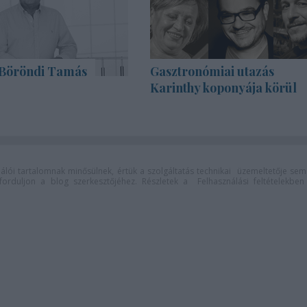
Böröndi Tamás
Gasztronómiai utazás
Karinthy koponyája körül
lói tartalomnak minősülnek, értük a
szolgáltatás technikai
üzemeltetője sem
n forduljon a blog szerkesztőjéhez. Részletek a
Felhasználási feltételekben