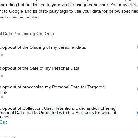
zerepében Simon Krisztina viszont elég gyenge
including but not limited to your visit or usage behaviour. You may click 
 to Google and its third-party tags to use your data for below specifi
n kifejezetten jó volt, de utána számomra nem mutat
ogle consent section.
p tapsal jutalmazták. Mitilineou Cleo Susanna-ja mag
let. Valószínűnek tartom, hogy ha álmában felkeltik
l Data Processing Opt Outs
ban van a szerep, nagyszerű Susanna. Lukács Éva mi
m illik Mozart operába. Ezt senki nem vette észre?
o opt-out of the Sharing of my personal data.
rdi - hősnő kelt volna életre a színpadon. Az is furc
In
le, majd következett Susanna.
o opt-out of the Sale of my Personal Data.
In
 zenéje teljes pompában tündököljön. Mivel a zenek
to opt-out of processing my Personal Data for Targeted
kasz", meglehetősen letompítják a zenét. És ha már
ing.
In
n kíváncsi volnék, hogy a csembaló merre járt teg
 kísérte, ami ezt a csodálatosan szép, friss üde ope
o opt-out of Collection, Use, Retention, Sale, and/or Sharing
ersonal Data that Is Unrelated with the Purposes for which it
és még azokkal, akik szeretik korhű előadásban élve
lected.
Out
ta lenne, hogy beszerezzen egy jól működő csembal