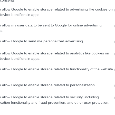
consents
o allow Google to enable storage related to advertising like cookies on
 produkáltak az előadók. Nagy siker, vastaps és mé
evice identifiers in apps.
ki, mert eddig itthoni Mozart operán nem igen lehet
o allow my user data to be sent to Google for online advertising
l. Viszont ez érthető, hisz csodás művészek dolgozna
s.
to allow Google to send me personalized advertising.
o allow Google to enable storage related to analytics like cookies on
evice identifiers in apps.
o allow Google to enable storage related to functionality of the website
o allow Google to enable storage related to personalization.
o allow Google to enable storage related to security, including
cation functionality and fraud prevention, and other user protection.