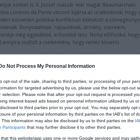
tjük ezeket is. II. József császár már magát Beaumarchais
ttista Lorenzo da Ponte viszont kijárta az uralkodónál, hogy 
nden közvetlen politikai konfliktust kiiktatott a szövegkönyv
asnak. Bonyodalmak, rajtaütések, ármány, szerelem,
 zenéje még egyedibbé, erősebbé tesz. Noha előfordul, hogy
ol annyira zsúfolt a cselekmény, hogy nehéz követni.
on. Figaro szerepé Molnár Zsolt énekelte. Nagyon sz
 mégsem használja úgy, hogy tökéletes legyen. Volt
Do Not Process My Personal Information
i tisztán. Színészi játéka pedig nem mutat túl nagy
em láttam azt, hogy mindent beleadva játszana.
to opt-out of the sale, sharing to third parties, or processing of your per
sa Tamást. Remekül megformálta a gróf szerepét és
formation for targeted advertising by us, please use the below opt-out s
r selection. Please note that after your opt-out request is processed y
 egyszer hallottam. Igazán rutinos Mozart és az
eing interest-based ads based on personal information utilized by us or
 Bakonyi Anikó lépett színpadra. Az első felvonásb
disclosed to third parties prior to your opt-out. You may separately opt-
Bizonytalanságot lehetett tapasztalni nála. Viszont
losure of your personal information by third parties on the IAB’s list of
zör előfordult vele, hogy ismét elbizonytalanodik. H
. This information may also be disclosed by us to third parties on the
IA
Participants
that may further disclose it to other third parties.
szi képességei viszont hagynak kivetnivalót maga ut
hogy fog menni. (Igen nehéz szerep, tökéletes
 that this website/app uses one or more Google services and may gath