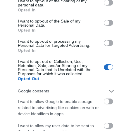
not limited to your visit or usage behaviour. You may click to
I want to opt-out of the Sharing of my
personal data.
kifejezetten jól állt neki ez a szerep és gyönyörű
grant or deny consent to Google and its third-party tags to
Opted In
hangon énekelt! Igaz, ez egy jóval kisebb térben
use your data for below specified purposes in below Google
zajlott le mint a Figaro, de szerintem sokkal jobban
consent section.
I want to opt-out of the Sale of my
állnak neki ezek a szerepek. Meg kéne próbálni a
Personal Data.
Opted In
barokk felé nyitni, mert érdemes! És megint csak azt
tudom írni, hogy "igazán szép hang." Tigrane
I want to opt-out of processing my
szerepét megformáló Artur Stefanowicz igazán jó
Personal Data for Targeted Advertising.
formában volt, szépen énekelte a fordulatos,
Opted In
nyakatekert, szinte már énekelhetetlennek tűnő
I want to opt-out of Collection, Use,
áriákat. A "Mi vedrai con lieta fronte" kezdetű ária
Retention, Sale, and/or Sharing of my
igazán pazarul szólt. Szépen és tisztán. Tartottam
Personal Data that Is Unrelated with the
Purposes for which it was collected.
tőle, hogy esetlegesen gyengébb teljesítményt fog
Opted Out
nyújtani, mert Boito hercegeként nem volt túl
meggyőző. Viszont minden erőt mozgósított és
Google consents
igazán szépen szólaltatta meg a győzelmes
I want to allow Google to enable storage
Tigranészt, kontratenor hangján. A másik "kasztrált"
related to advertising like cookies on web or
szerepet, Clearte-t egy ifjú titán, Hegyi Barnabás
device identifiers in apps.
formálta meg. Igazán szép hangszín, kisfiús báj
áradt lényéből. Arcmimikája és színészi
I want to allow my user data to be sent to
teljesítménye pedig figyelemre méltó. (A "nem