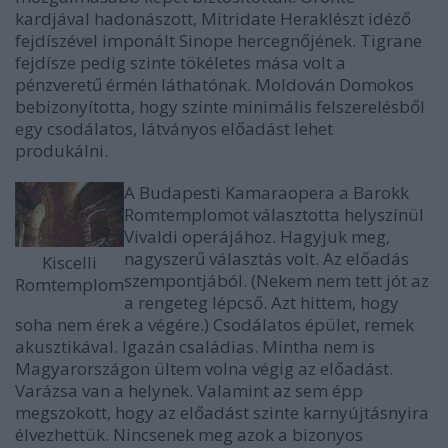
kardjával hadonászott, Mitridate Heraklészt idéző
fejdíszével imponált Sinope hercegnőjének. Tigrane
fejdísze pedig szinte tökéletes mása volt a
pénzveretű érmén láthatónak. Moldován Domokos
bebizonyította, hogy szinte minimális felszerelésből
egy csodálatos, látványos előadást lehet
produkálni.
A Budapesti Kamaraopera a Barokk
Romtemplomot választotta helyszínül
Vivaldi operájához. Hagyjuk meg,
nagyszerű választás volt. Az előadás
Kiscelli
szempontjából. (Nekem nem tett jót az
Romtemplom
a rengeteg lépcső. Azt hittem, hogy
soha nem érek a végére.) Csodálatos épület, remek
akusztikával. Igazán családias. Mintha nem is
Magyarországon ültem volna végig az előadást.
Varázsa van a helynek. Valamint az sem épp
megszokott, hogy az előadást szinte karnyújtásnyira
élvezhettük. Nincsenek meg azok a bizonyos