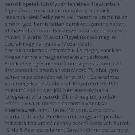
barokk operák túlsúlyban lennének. Hazánkban
leginkább a romantikus operák szerepelnek
repertoárként. Pedig nem kell messzire utazni ha az
ember igaz, hamisítatlan barokkot szeretne hallani.
Idehaza általában ritkaságszámban mennek ezek a
művek. (Händel, Vivaldi.) Figyeljük csak meg. Az
operák nagy hányada a Mozart előtti
operairodalomból származik. És mégis, ennek se
híre se hamva a magyar operaszínpadokon.
Érdektelenség és nemtörődömségnek tartom ezt!
Szerencsénkre azonban van Mezzo Tv, ahol igen
színvonalas előadásokat lehet látni. És hatalmas
közönségsikerrel, teltházzal. Milyen érdekes! Ott
miért működik ilyen jól? Németországban a
fellegvárát éli a barokk. Ők már rég túljutottak
Händel, Vivaldi operáin és most olyanokkal
kísérleteznek, mint Hasse, Porpora, Bononcini,
Scarlatti, Traetta. Kérdezem én, hogy az Operaház
mit csinált az utolsó néhány évben? Anno volt Purcell
: Dido & Aeanas, valamint Cavalli : Ormindo. És most