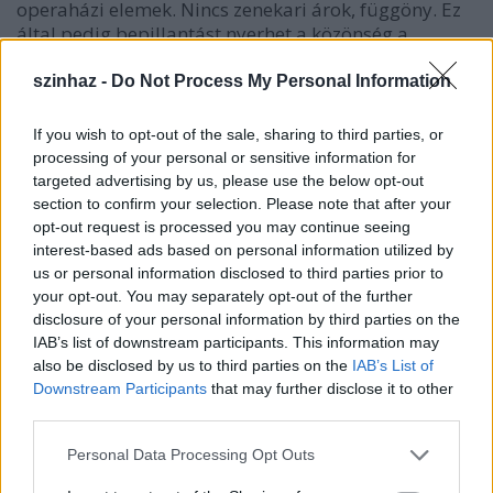
operaházi elemek. Nincs zenekari árok, függöny. Ez
által pedig bepillantást nyerhet a közönség a
zenekar munkájába is, valamint közelről élvezheti a
szereplők színészi játékát.
szinhaz -
Do Not Process My Personal Information
Az előadás előtt Moldován Úr a Kamaraopera
művészeti vezetője intézett pár gondolatot a
If you wish to opt-out of the sale, sharing to third parties, or
közönséghez az előadással kapcsolatban. Elmesélte,
processing of your personal or sensitive information for
hogy színpadi előadásban Budapesten most
targeted advertising by us, please use the below opt-out
láthatja először a közönség az operát. Köszönetet
section to confirm your selection. Please note that after your
mondott Németh Pálnak, hogy az operatöredéket
opt-out request is processed you may continue seeing
kiegészítette és gondozta. Jó látni, hogy ennyire
interest-based ads based on personal information utilized by
szívén viseli valaki a különlegesen ritka operák
us or personal information disclosed to third parties prior to
your opt-out. You may separately opt-out of the further
bemutatását a magyar közönségnek.
disclosure of your personal information by third parties on the
IAB’s list of downstream participants. This information may
also be disclosed by us to third parties on the
IAB’s List of
Ami az előadás szereplőit illeti, értek meglepetések.
Downstream Participants
that may further disclose it to other
Első meglepetésnek megemlíteném Molnár Zsolt
third parties.
alakítását. Épp egy nappal a Vivaldi opera előtt
hallottam és láttam őt Mozart : Figaro házassága c.
Please note that this website/app uses one or more Google
Personal Data Processing Opt Outs
operájában, mint Figaro. Oronte szerepét énekelte
services and may gather and store information including but
ebben az operában. Engem meglepett, mert