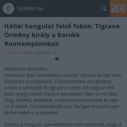
Színház.hu
Itáliai hangulat felső fokon. Tigrane
Örmény király a Barokk
Romtemplomban
szinhazhu
•
2005. szeptember 19.
Moldován Domokos
rendezése igen minimálisra sikerült. Viszont az élet nem
hiányzott a színpadról. Folyamatosan mozgásban
voltak a szereplõk és egy percre nem állt meg az élet,
mint ahogy sokan hiszik a barokknál. Nem az történt,
hogy kiálltak, énekeltek, majd intve elszaladtak és vége
az áriának. Hol melankólikusan, hol igen drasztikusan
jártak keltek a színpadon.
Sajnos a magyar operaéletben nem jellemző, hogy a