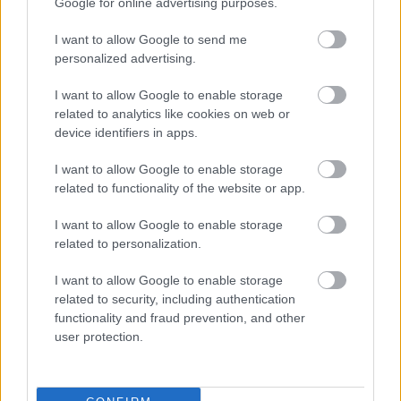
Google for online advertising purposes.
értem" arckifejezése egészen hihető.) Ígéretes fiatal,
bízom benne, hogy neki kedves szerepek találják
I want to allow Google to send me
meg. Szakács Ildikó szintén ifjú kora ellenére
personalized advertising.
csodálatos Sinope hercegnőt produkált. Tökéletes
uralta a szerepet. Cleopatra nevelőjeként Jekl László
I want to allow Google to enable storage
szerepelt egy igen keveset. Ez az "igen kevés"
related to analytics like cookies on web or
valóban az volt, de én még ilyen szép mély "adio-t"
device identifiers in apps.
nem hallottam tőle. Az előadás végén volt egy szó
szerinti botlás. Szerencsére nem lett komolyabb baj.
I want to allow Google to enable storage
Timothy Betch pedig ... Mitridate szerepére
related to functionality of the website or app.
elképzelni sem tudok mást. A "Care pupille" kezdetű
I want to allow Google to enable storage
ária csontig hatoló szépsége ismét egy örök élményt
related to personalization.
nyújtott. González Mónika szépsége és ezer egy arca
mindig elbűvöl. Olyan ez a nő mint egy kaméleon.
I want to allow Google to enable storage
Igazi átváltozó művész. Fenségesen szólaltatta meg
related to security, including authentication
Cleopatra szólamát, úgy ahogy ez egy hercegnőhöz
functionality and fraud prevention, and other
illik. Természetesen színészi tehetségét sem felejtette
user protection.
otthon. Remekül éreztette, hogy mennyire nehéz
neki. Mennyire nehéz szerelme nélkül élni és
mennyire szenved. Tigrane szavaira pedig