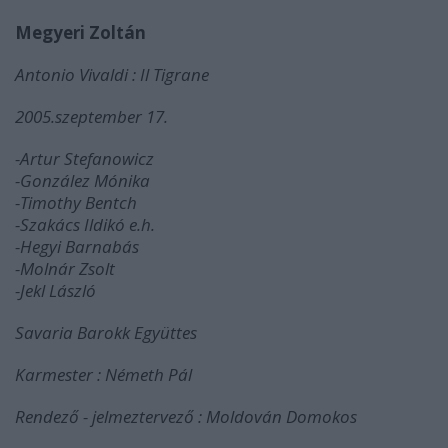
Megyeri Zoltán
Antonio Vivaldi : Il Tigrane
2005.szeptember 17.
-Artur Stefanowicz
-González Mónika
-Timothy Bentch
-Szakács Ildikó e.h.
-Hegyi Barnabás
-Molnár Zsolt
-Jekl László
Savaria Barokk Együttes
Karmester : Németh Pál
Rendező - jelmeztervező : Moldován Domokos