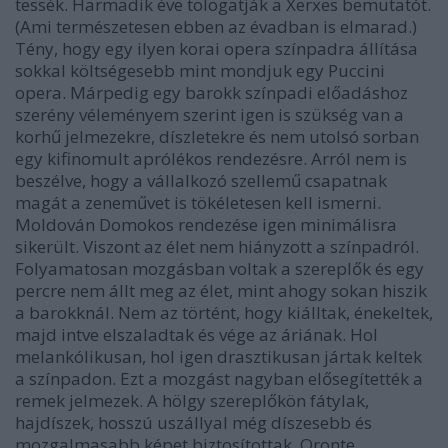
tessék. Harmadik éve tologatják a Xerxes bemutatót.
(Ami természetesen ebben az évadban is elmarad.)
Tény, hogy egy ilyen korai opera színpadra állítása
sokkal költségesebb mint mondjuk egy Puccini
opera. Márpedig egy barokk színpadi előadáshoz
szerény véleményem szerint igen is szükség van a
korhű jelmezekre, díszletekre és nem utolsó sorban
egy kifinomult aprólékos rendezésre. Arról nem is
beszélve, hogy a vállalkozó szellemű csapatnak
magát a zeneművet is tökéletesen kell ismerni.
Moldován Domokos rendezése igen minimálisra
sikerült. Viszont az élet nem hiányzott a színpadról.
Folyamatosan mozgásban voltak a szereplők és egy
percre nem állt meg az élet, mint ahogy sokan hiszik
a barokknál. Nem az történt, hogy kiálltak, énekeltek,
majd intve elszaladtak és vége az áriának. Hol
melankólikusan, hol igen drasztikusan jártak keltek
a színpadon. Ezt a mozgást nagyban elősegítették a
remek jelmezek. A hölgy szereplőkön fátylak,
hajdíszek, hosszú uszállyal még díszesebb és
mozgalmasabb képet biztosítottak. Oronte