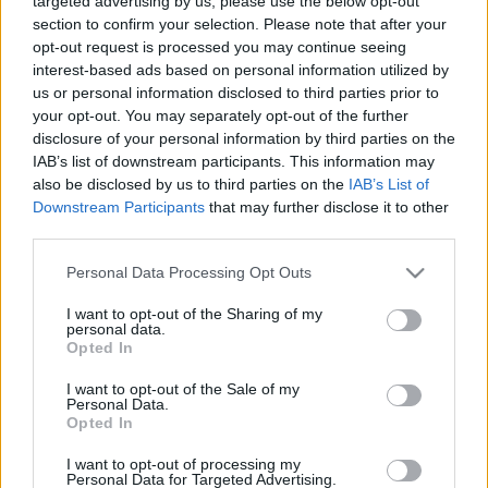
targeted advertising by us, please use the below opt-out
Színház produkciós vezetője, Mestyán Ádám kritikus
section to confirm your selection. Please note that after your
- esztéta, Mundruczó Kornél rendező, Rényi András
opt-out request is processed you may continue seeing
esztéta és Szabó György, a Trafó igazgatója
interest-based ads based on personal information utilized by
us or personal information disclosed to third parties prior to
Vetítés a következő évad előadásaiból, jegy- és
your opt-out. You may separately opt-out of the further
bérletvásárlási lehetőség!
disclosure of your personal information by third parties on the
IAB’s list of downstream participants. This information may
Gyűjtők és fanatikusok régi Trafó-plakátokhoz
also be disclosed by us to third parties on the
IAB’s List of
juthatnak!
Downstream Participants
that may further disclose it to other
third parties.
Please note that this website/app uses one or more Google
Personal Data Processing Opt Outs
services and may gather and store information including but
not limited to your visit or usage behaviour. You may click to
I want to opt-out of the Sharing of my
personal data.
grant or deny consent to Google and its third-party tags to
Opted In
use your data for below specified purposes in below Google
consent section.
I want to opt-out of the Sale of my
Personal Data.
Opted In
Ajánlott bejegyzések:
I want to opt-out of processing my
Personal Data for Targeted Advertising.