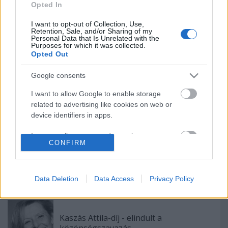
Opted In
Meghalt Böröndi Tamás
I want to opt-out of Collection, Use,
Retention, Sale, and/or Sharing of my
Personal Data that Is Unrelated with the
Purposes for which it was collected.
Opted Out
Rögtön dupla premierrel kezdi az új
évadot a Radnóti
Google consents
I want to allow Google to enable storage
related to advertising like cookies on web or
Augusztusban jön az év legvidámabb
device identifiers in apps.
hete
I want to allow my user data to be sent to
CONFIRM
Google for online advertising purposes.
Bányavirág 50 – Közönségtalálkozó és
I want to allow Google to send me
jubileumi előadás
personalized advertising.
Data Deletion
Data Access
Privacy Policy
I want to allow Google to enable storage
related to analytics like cookies on web or
Kaszás Attila-díj - elindult a
device identifiers in apps.