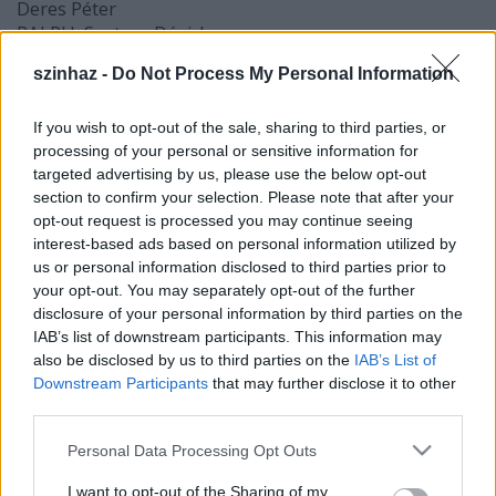
Deres Péter
RALPH Szatory Dávid
JACK Dér Zsolt
szinhaz -
Do Not Process My Personal Information
RÖFI Egri Bálint
SIMON Mesés Gáspár
SAM Dóra Béla
If you wish to opt-out of the sale, sharing to third parties, or
ERIC Dóra Mátyás
processing of your personal or sensitive information for
targeted advertising by us, please use the below opt-out
ROGER Juhász Lajos
section to confirm your selection. Please note that after your
PERCEVAL Bárdi Gergő
opt-out request is processed you may continue seeing
HENRY Kőrösi Gergely
interest-based ads based on personal information utilized by
MAURICE Jécsai László
us or personal information disclosed to third parties prior to
BILL Laczó Péter
your opt-out. You may separately opt-out of the further
JOHNNY Blahó Gergely
disclosure of your personal information by third parties on the
JAMES
IAB’s list of downstream participants. This information may
also be disclosed by us to third parties on the
IAB’s List of
Koloszár András
Downstream Participants
that may further disclose it to other
TENGERÉSZTISZT, PILÓTA
third parties.
Horváth Kristóf
Please note that this website/app uses one or more Google
Personal Data Processing Opt Outs
services and may gather and store information including but
Zeneszerző Faragó Béla
not limited to your visit or usage behaviour. You may click to
I want to opt-out of the Sharing of my