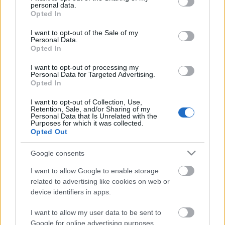
personal data.
Dramaturg Deres Péter m.v.
grant or deny consent to Google and its third-party tags to
Opted In
Díszlet, jelmez Gadus Erika m.v.
use your data for below specified purposes in below Google
Mozgás Gyevi-Bíró Eszter m.v.
consent section.
I want to opt-out of the Sale of my
Asszisztens Veszprémi Judit
Personal Data.
Opted In
Rendező Vidovszky György
I want to opt-out of processing my
A LEGKÍVÁLÓBB TÁRSULATI ÖSSZMUNKA -
Personal Data for Targeted Advertising.
KÜLÖNDÍJ
Opted In
(III. ORSZÁGOS GYERMEKSZÍNHÁZI SZEMLE, 2005)
I want to opt-out of Collection, Use,
Retention, Sale, and/or Sharing of my
>> Jegyvásárlás <<
Personal Data that Is Unrelated with the
Purposes for which it was collected.
Opted Out
Google consents
I want to allow Google to enable storage
related to advertising like cookies on web or
device identifiers in apps.
Ajánlott bejegyzések:
I want to allow my user data to be sent to
Google for online advertising purposes.