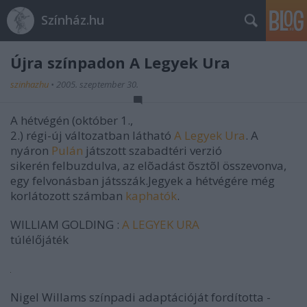
Színház.hu
Újra színpadon A Legyek Ura
szinhazhu
•
2005. szeptember 30.
A hétvégén (október 1.,
2.) régi-új változatban látható
A Legyek Ura
. A
nyáron
Pulán
játszott szabadtéri verzió
sikerén felbuzdulva, az elõadást õsztõl összevonva,
egy felvonásban játsszák.Jegyek a hétvégére még
korlátozott számban
kaphatók
.
WILLIAM GOLDING :
A LEGYEK URA
túlélőjáték
Nigel Willams színpadi adaptációját fordította -