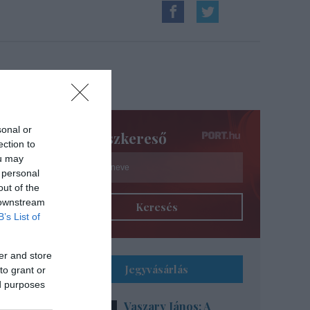
sonal or
Színészkereső
ection to
ou may
 personal
out of the
 downstream
Keresés
B’s List of
er and store
Jegyvásárlás
to grant or
ed purposes
Vaszary János: A