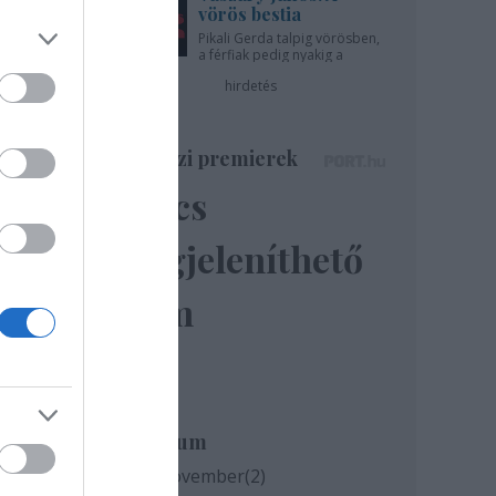
vörös bestia
Pikali Gerda talpig vörösben,
a férfiak pedig nyakig a
pácban - az Újszínházban!
hirdetés
Színházi premierek
Nincs
megjeleníthető
elem
milyen
és az
Archívum
2020 november
(
2
)