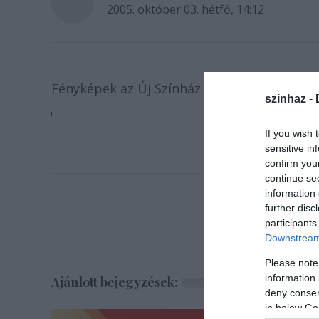
2005. október 03. hétfő, 14:12
Fényképek az Új Színház elõadásából.
szinhaz -
If you wish 
sensitive in
confirm you
continue se
information 
further disc
participants
Downstream 
Please note
information 
Ajánlott bejegyzések:
deny consent
in below Go