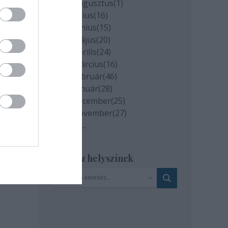
2020 augusztus
(
1
)
2020 július
(
16
)
2020 június
(
15
)
2020 május
(
20
)
2020 április
(
24
)
2020 március
(
16
)
2020 február
(
46
)
2020 január
(
28
)
2019 december
(
25
)
2019 november
(
27
)
Tovább
...
Szinház helyszínek