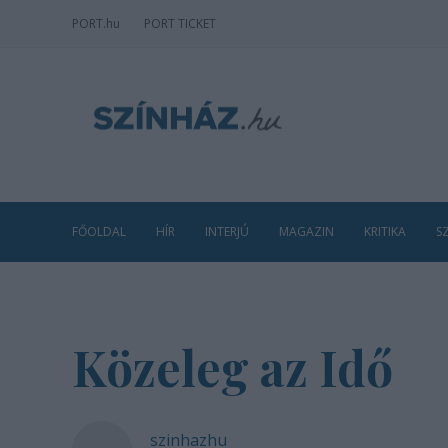
PORT
.hu
PORT TICKET
FŐOLDAL
HÍR
INTERJÚ
MAGAZIN
KRITIKA
S
Közeleg az Idő
szinhazhu