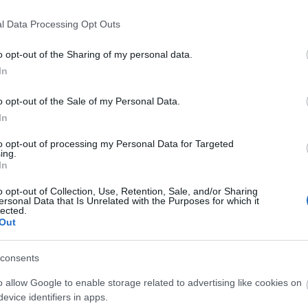
l Data Processing Opt Outs
o opt-out of the Sharing of my personal data.
In
rrel zárult a
A jövő évadra kilenc
o opt-out of the Sale of my Personal Data.
i Petőfi Színház
bemutatóval készül a
In
tő fesztiválja
Vígszínház
to opt-out of processing my Personal Data for Targeted
ing.
In
o opt-out of Collection, Use, Retention, Sale, and/or Sharing
ersonal Data that Is Unrelated with the Purposes for which it
lói tartalomnak minősülnek, értük a
szolgáltatás technikai
üzemeltetője sem
lected.
n forduljon a blog szerkesztőjéhez. Részletek a
Felhasználási feltételekben
Out
consents
o allow Google to enable storage related to advertising like cookies on
evice identifiers in apps.