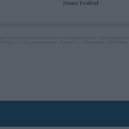
Dance Festival
lói tartalomnak minősülnek, értük a
szolgáltatás technikai
üzemeltetője sem
n forduljon a blog szerkesztőjéhez. Részletek a
Felhasználási feltételekben