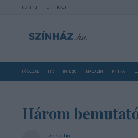
PORT
.hu
PORT TICKET
FŐOLDAL
HÍR
INTERJÚ
MAGAZIN
KRITIKA
S
Három bemutató
szinhazhu