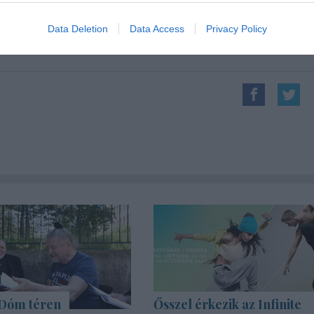
oldalon
Data Deletion
Data Access
Privacy Policy
 Dóm téren
Ősszel érkezik az Infinite