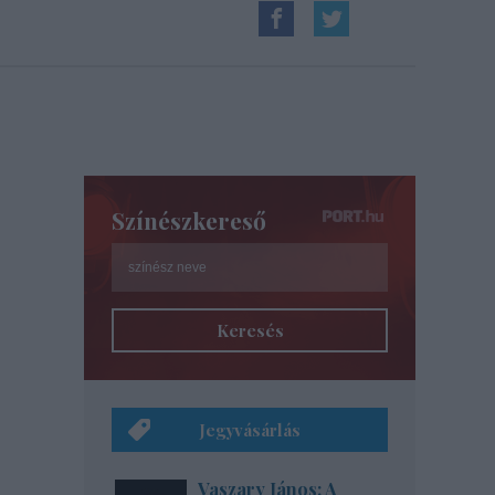
Színészkereső
Keresés
Jegyvásárlás
Vaszary János: A