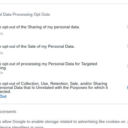
l Data Processing Opt Outs
cia "western hős" XIII.Lajos Párizsában és a negyed
, D’Artagnan; az angol Buckhingam hercegbe szerel
o opt-out of the Sharing of my personal data.
In
endás nyakék körüli kalandos történet, amelynek hő
ljhatalmú bíboros és a mesebelien gonosz, de gyön
o opt-out of the Sale of my Personal Data.
s nemzedékek irodalmi közkincsévé váltak.
In
ük még ma is a négy vagány testőr jelszavát, és mi
yon sokszor fog felhangzani a Vígszínház színpadá
to opt-out of processing my Personal Data for Targeted
ing.
készített új verzióban. Erre a produkcióra újra össz
In
ve Horgas Ádám Atlantis színházának társulatával
o opt-out of Collection, Use, Retention, Sale, and/or Sharing
ban vannak egy különlegesen egyéni, játékos, kom
ersonal Data that Is Unrelated with the Purposes for which it
lected.
ti Színház-i siker (Gyalog galopp, Picasso kalandja
Out
rádi Zsolt, Hajdu István, Kolovratnik Krisztián, Rev
consents
, Vallai Péter, Lukács Sándor, Hegyi Barbara, Borb
o allow Google to enable storage related to advertising like cookies on
bor, Vass Szilárd.
evice identifiers in apps.