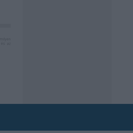
milyen
és az