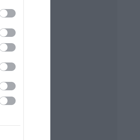
ális
g ez,
s az
z és
epet
tila,
ázba
erül