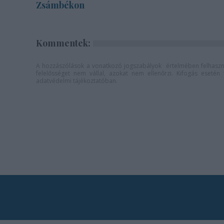
Zsámbékon
Kommentek:
A hozzászólások a
vonatkozó jogszabályok
értelmében felhaszná
felelősséget nem vállal, azokat nem ellenőrzi. Kifogás eseté
adatvédelmi tájékoztatóban
.