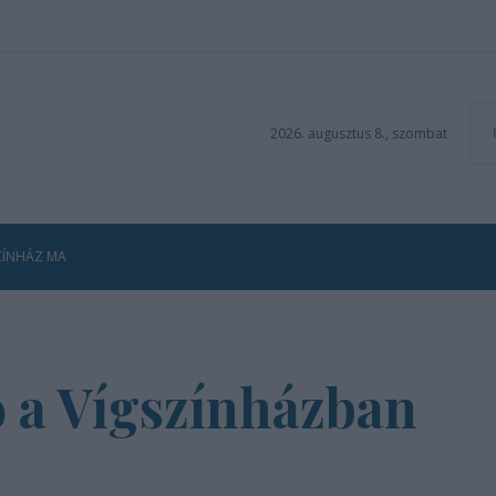
2026. augusztus 8., szombat
ZÍNHÁZ MA
 a Vígszínházban