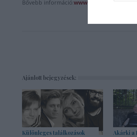
Bővebb információ:
www.vigszinhaz.hu
web
Ajánlott bejegyzések:
Különleges találkozások
Akárki a