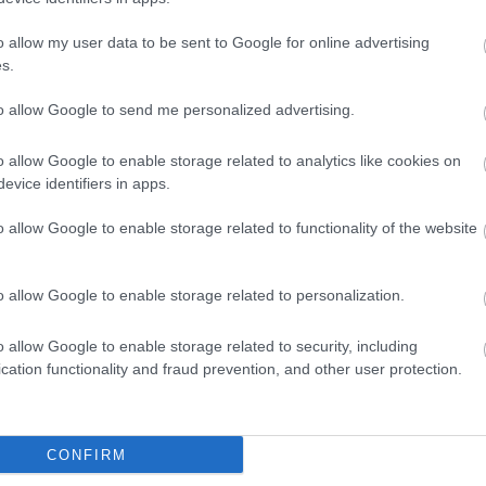
- Pesti Színház
o allow my user data to be sent to Google for online advertising
 megbotlik
s.
to allow Google to send me personalized advertising.
 a 19. századi Oroszországban játszódik, ám aktu
o allow Google to enable storage related to analytics like cookies on
díszletek és jelmezek sem rejthetik el. Olyan vilá
evice identifiers in apps.
gyéni érdekről szól, csak protekcióval lehetsége
kit szembe dicsér, majd hátba támad.
o allow Google to enable storage related to functionality of the website
rázóan szellemes, erotikával fűtött zenés színhá
előadás zenéjét Darvas Benedek szerezte. A főszer
o allow Google to enable storage related to personalization.
i Börcsök Enikő, Pap Vera, Szegedi Erika, Epres At
Telekes Péter, Varjú Kálmán, valamint a Vígszính
o allow Google to enable storage related to security, including
cation functionality and fraud prevention, and other user protection.
eménye, hogy október 16-án 600. (!) alkalommal k
cal.
CONFIRM