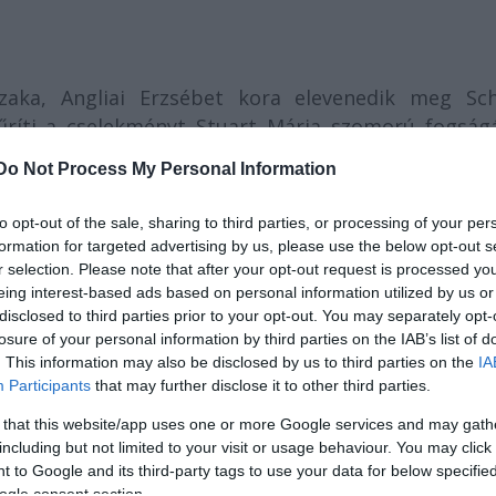
zaka, Angliai Erzsébet kora elevenedik meg Schi
íti a cselekményt Stuart Mária szomorú fogság
magára maradásának pillanatáig. A valóságban St
Do Not Process My Personal Information
ig (1568-1587), haláláig sínylődött Erzsébet kirá
arabban viszont igen, méghozzá a mű csúcsjelenet
to opt-out of the sale, sharing to third parties, or processing of your per
formation for targeted advertising by us, please use the below opt-out s
zgalmasak, gyakran vitára ingerlőek, de mindig iz
r selection. Please note that after your opt-out request is processed y
eing interest-based ads based on personal information utilized by us or
a az ő rendezői elképzelésében, Eszenyi Enikő és Bö
disclosed to third parties prior to your opt-out. You may separately opt-
ázi élményt ígér.
losure of your personal information by third parties on the IAB’s list of
éza, Varju Kálmán, Juhász István, Földi László,
. This information may also be disclosed by us to third parties on the
IA
Hegedűs D. Géza.
Participants
that may further disclose it to other third parties.
 that this website/app uses one or more Google services and may gath
including but not limited to your visit or usage behaviour. You may click 
 to Google and its third-party tags to use your data for below specifi
ogle consent section.