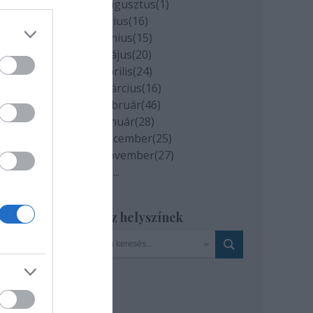
2020 augusztus
(
1
)
2020 július
(
16
)
2020 június
(
15
)
ik, a
2020 május
(
20
)
mes,
2020 április
(
24
)
se a
2020 március
(
16
)
yörű
2020 február
(
46
)
2020 január
(
28
)
2019 december
(
25
)
nden
2019 november
(
27
)
n, a
Tovább
...
eállt
. Ők
plex
Szinház helyszínek
i) is
iczky
iczki