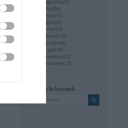
2020 augusztus
(
1
)
2020 július
(
16
)
2020 június
(
15
)
2020 május
(
20
)
2020 április
(
24
)
2020 március
(
16
)
2020 február
(
46
)
2020 január
(
28
)
2019 december
(
25
)
2019 november
(
27
)
Tovább
...
Szinház helyszínek