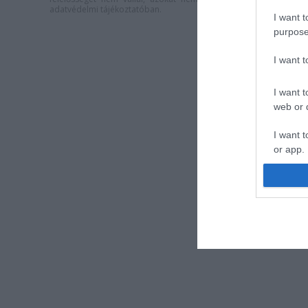
adatvédelmi tájékoztatóban
.
I want t
purpose
I want 
I want t
web or d
I want t
or app.
I want t
I want t
authenti