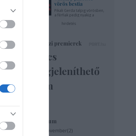
vörös bestia
Pikali Gerda talpig vörösben,
a férfiak pedig nyakig a
pácban - az Újszínházban!
hirdetés
Színházi premierek
Nincs
megjeleníthető
k
elem
Archívum
2020 november
(
2
)
milyen
és az