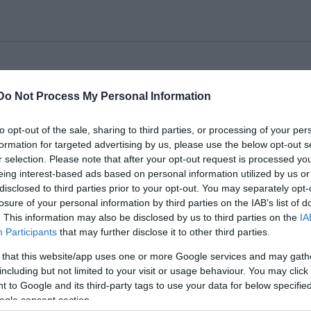
Do Not Process My Personal Information
 a falvédõrõl címû elõadása betegség miatt elma
któber 16-ra, illetve a november 4-ei és november 3
to opt-out of the sale, sharing to third parties, or processing of your per
formation for targeted advertising by us, please use the below opt-out s
r selection. Please note that after your opt-out request is processed y
eing interest-based ads based on personal information utilized by us or
disclosed to third parties prior to your opt-out. You may separately opt-
losure of your personal information by third parties on the IAB’s list of
. This information may also be disclosed by us to third parties on the
IA
Participants
that may further disclose it to other third parties.
 that this website/app uses one or more Google services and may gath
including but not limited to your visit or usage behaviour. You may click 
 to Google and its third-party tags to use your data for below specifi
ogle consent section.