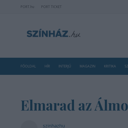
PORT
.hu
PORT TICKET
FŐOLDAL
HÍR
INTERJÚ
MAGAZIN
KRITIKA
S
Elmarad az Álmo
szinhazhu