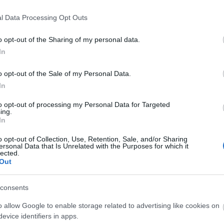
l Data Processing Opt Outs
o opt-out of the Sharing of my personal data.
In
o opt-out of the Sale of my Personal Data.
In
to opt-out of processing my Personal Data for Targeted
ing.
In
rabok, kortárs
A Madách Színház zárt ajtó
o opt-out of Collection, Use, Retention, Sale, and/or Sharing
koncertszínház a
mellett is közel 6000 nézőt
ersonal Data that Is Unrelated with the Purposes for which it
lected.
ban
fogadott júniusban
Out
consents
o allow Google to enable storage related to advertising like cookies on
lói tartalomnak minősülnek, értük a
szolgáltatás technikai
üzemeltetője sem
evice identifiers in apps.
n forduljon a blog szerkesztőjéhez. Részletek a
Felhasználási feltételekben