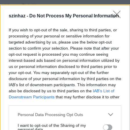
közreműködik
Ónodi Eszter, Geszti Péter,
szinhaz -
Do Not Process My Personal Information
Vajna Balázs (dj-vj), Szirmai Tamás (fény),
If you wish to opt-out of the sale, sharing to third parties, or
rendező: Keszég László.
processing of your personal or sensitive information for
targeted advertising by us, please use the below opt-out
section to confirm your selection. Please note that after your
A ma nemzedékének pamfletje ez a színdarab. A tíz,
opt-out request is processed you may continue seeing
rappesítve előadott, kuplé- és refrénbetétekkel
interest-based ads based on personal information utilized by
us or personal information disclosed to third parties prior to
színesített kompozíció a Tízparancsolat és az azt
your opt-out. You may separately opt-out of the further
megújító Hegyi Beszéd szavainak groteszk tanítássá
disclosure of your personal information by third parties on the
formálása. A fiatalok zsargonjából és a bibliai
IAB’s list of downstream participants. This information may
retorikából kikevert szöveget - melyen érződik a
also be disclosed by us to third parties on the
IAB’s List of
szerző ironikus távolságtartása is önmaga
Downstream Participants
that may further disclose it to other
szólamától - az oxigén szimbolikus motívuma szövi
third parties.
át. Az erőszak, a szex, a kábítószer és a terrorizmus
tobzódásának világában a parancsolatok nem
Please note that this website/app uses one or more Google
Personal Data Processing Opt Outs
tarthatók be, csak kifigurázhatók, a cél a túlélés, a
services and may gather and store information including but
túlélés eszköze pedig az oxigén.
not limited to your visit or usage behaviour. You may click to
I want to opt-out of the Sharing of my
personal data.