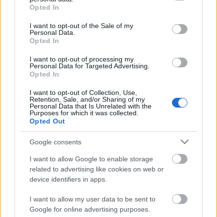
grant or deny consent to Google and its third-party tags to
Opted In
use your data for below specified purposes in below Google
A jegyár: 1750.-Ft
consent section.
I want to opt-out of the Sale of my
Personal Data.
Opted In
I want to opt-out of processing my
Dél-budai Kulturális és Szabadidőközpont
Personal Data for Targeted Advertising.
A KUSZA
Opted In
(1222 Budapest, Nagytétényi út 31-33.).226-0559,
I want to opt-out of Collection, Use,
226-5317
www.kuszanet.hu
Retention, Sale, and/or Sharing of my
Personal Data that Is Unrelated with the
Purposes for which it was collected.
Opted Out
Google consents
I want to allow Google to enable storage
related to advertising like cookies on web or
Ajánlott bejegyzések:
device identifiers in apps.
I want to allow my user data to be sent to
Augusztusban jön az év legvidámabb
Google for online advertising purposes.
hete