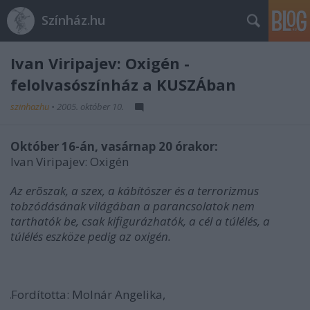
Színház.hu
Ivan Viripajev: Oxigén -
felolvasószínház a KUSZÁban
szinhazhu
•
2005. október 10.
Október 16-án, vasárnap 20 órakor:
Ivan Viripajev: Oxigén
Az erõszak, a szex, a kábítószer és a terrorizmus
tobzódásának világában a parancsolatok nem
tarthatók be, csak kifigurázhatók, a cél a túlélés, a
túlélés eszköze pedig az oxigén.
Fordította: Molnár Angelika,