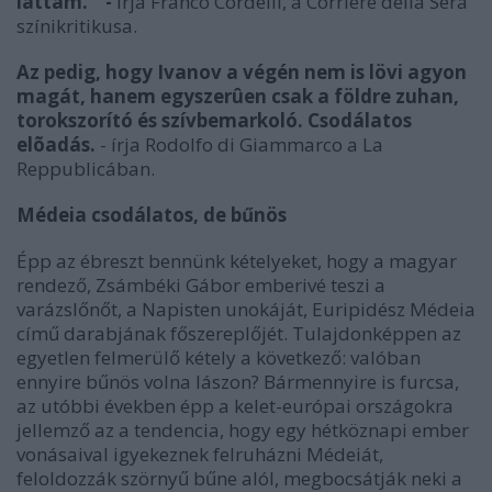
láttam." -
írja Franco Cordelli, a Corriere della Sera
színikritikusa.
Az pedig, hogy Ivanov a végén nem is lövi agyon
magát, hanem egyszerûen csak a földre zuhan,
torokszorító és szívbemarkoló. Csodálatos
elõadás.
- írja Rodolfo di Giammarco a La
Reppublicában.
Médeia csodálatos, de bűnös
Épp az ébreszt bennünk kételyeket, hogy a magyar
rendező, Zsámbéki Gábor emberivé teszi a
varázslőnőt, a Napisten unokáját, Euripidész Médeia
című darabjának főszereplőjét. Tulajdonképpen az
egyetlen felmerülő kétely a következő: valóban
ennyire bűnös volna Iászon? Bármennyire is furcsa,
az utóbbi években épp a kelet-európai országokra
jellemző az a tendencia, hogy egy hétköznapi ember
vonásaival igyekeznek felruházni Médeiát,
feloldozzák szörnyű bűne alól, megbocsátják neki a