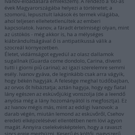
Ivanov-előadására emlékszem). A rendező a ’60-as
évek Magyarországába helyezi a történetet; a
szomorú, lepusztult lakások és termek világába,
ahol teljesen ellehetetlenültek az emberi
kapcsolatok. Ivanov, a fáradt értelmiségi olyan, mint
az üstökös - még akkor is, ha a mélységes
kiábrándultságával ő is antipatikussá válik a
szocreál környezetben.
Életet, vidámságot egyedül az olasz dallamok
sugallnak (Guarda come dondolo, Carina, diventi
tutti i giorni piů carina); az igazi szerelemre semmi
esély. Ivanov gyáva, de leginkább csak arra vágyik,
hogy békén hagyják. A felesége meghal tüdőbajban,
az orvos őt hibáztatja; aztán hagyja, hogy egy fiatal
lány egészen az esküvőjükig vonszolja (de a leendő
anyósa még a lány hozományától is megfosztja). Ez
az Ivanov mégis más, mint az eddigi Ivanovok: a
darab végén, miután lemond az esküvőről, Csehov
eredeti elképzelésével ellentétben nem lövi agyon
magát. Annyira cselekvésképtelen, hogy a ravaszt
sincs ereje meghúzni. Keserű és költői, nagyszerű