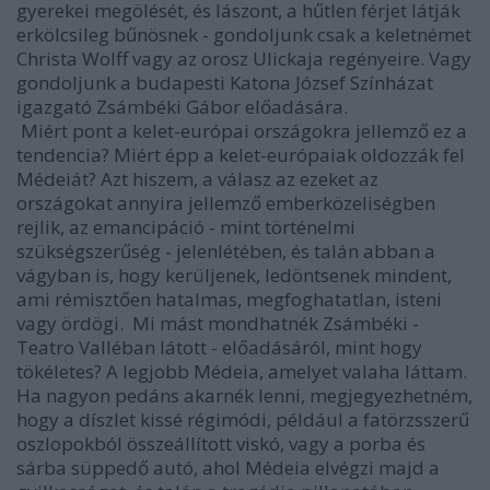
gyerekei megölését, és Iászont, a hűtlen férjet látják
erkölcsileg bűnösnek - gondoljunk csak a keletnémet
Christa Wolff vagy az orosz Ulickaja regényeire. Vagy
gondoljunk a budapesti Katona József Színházat
igazgató Zsámbéki Gábor előadására.
Miért pont a kelet-európai országokra jellemző ez a
tendencia? Miért épp a kelet-európaiak oldozzák fel
Médeiát? Azt hiszem, a válasz az ezeket az
országokat annyira jellemző emberközeliségben
rejlik, az emancipáció - mint történelmi
szükségszerűség - jelenlétében, és talán abban a
vágyban is, hogy kerüljenek, ledöntsenek mindent,
ami rémisztően hatalmas, megfoghatatlan, isteni
vagy ördögi. Mi mást mondhatnék Zsámbéki -
Teatro Valléban látott - előadásáról, mint hogy
tökéletes? A legjobb Médeia, amelyet valaha láttam.
Ha nagyon pedáns akarnék lenni, megjegyezhetném,
hogy a díszlet kissé régimódi, például a fatörzsszerű
oszlopokból összeállított viskó, vagy a porba és
sárba süppedő autó, ahol Médeia elvégzi majd a