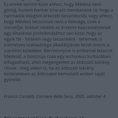
És ennek semmi köze ahhoz, hogy Médeia nem
görög, hanem barbár (ma azt mondanánk rá, hogy a
harmadik világból érkezett bevándorló), vagy ahhoz,
hogy Médeia Iászonnak nem a felesége, csak a
szeretője. Sokkal inkább az érzelmi kapcsolatoknak
egy általános problémájához van köze: hogy az
egyik fél - hirtelen vagy lassanként - tehernek, a
személyes szabadsága akadályának kezdi érezni a
szerelmi köteléket. Bármennyire is emberivé tesszük
Médeiát, a bosszúja csak egy archaikus kultúrában
elfogadható, ahol megengedett az áldozati bárány
rítusa - még akkor is, ha az áldozati bárány
történetesen az áldozatot bemutató ember saját
gyereke.
Franco Cordelli, Corriere della Sera, 2005. október 4.