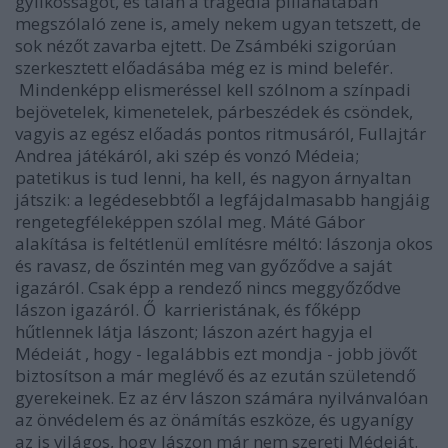
gyilkosságot, és talán a tragédia pillanatában
megszólaló zene is, amely nekem ugyan tetszett, de
sok nézőt zavarba ejtett. De Zsámbéki szigorúan
szerkesztett előadásába még ez is mind belefér.
Mindenképp elismeréssel kell szólnom a színpadi
bejövetelek, kimenetelek, párbeszédek és csöndek,
vagyis az egész előadás pontos ritmusáról, Fullajtár
Andrea játékáról, aki szép és vonzó Médeia;
patetikus is tud lenni, ha kell, és nagyon árnyaltan
játszik: a legédesebbtől a legfájdalmasabb hangjáig
rengetegféleképpen szólal meg. Máté Gábor
alakítása is feltétlenül említésre méltó: Iászonja okos
és ravasz, de őszintén meg van győződve a saját
igazáról. Csak épp a rendező nincs meggyőződve
Iászon igazáról. Ő karrieristának, és főképp
hűtlennek látja Iászont; Iászon azért hagyja el
Médeiát , hogy - legalábbis ezt mondja - jobb jövőt
biztosítson a már meglévő és az ezután születendő
gyerekeinek. Ez az érv Iászon számára nyilvánvalóan
az önvédelem és az önámítás eszköze, és ugyanígy
az is világos, hogy Iászon már nem szereti Médeiát.