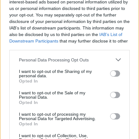
interest-based ads based on personal information utilized by
A Katona modernsége a behódolás elutasításában
us or personal information disclosed to third parties prior to
rejlik. Abban, hogy az alkotóknak van bátorságuk
your opt-out. You may separately opt-out of the further
felrúgni a szabályokat. Abban, hogy egyetlen
disclosure of your personal information by third parties on the
szöveget sem tekintenek szent szövegnek, és
IAB’s list of downstream participants. This information may
egyetlen színházi szabályt sem gondolnak
also be disclosed by us to third parties on the
IAB’s List of
örökérvényűnek. Ennek köszönhető mind a Médeia,
Downstream Participants
that may further disclose it to other
mind az Ivanov kollokviális stílusa, a néha ironikus
third parties.
hangvételű, néha megrendítő hétköznapisága,
"normálissága": a dolgok a maguk egyszerűségében
Please note that this website/app uses one or more Google
Personal Data Processing Opt Outs
történnek meg, és csak akkor válnak teátrálissá, ha
services and may gather and store information including but
az a szereplők lelkiállapotából vagy a szituációból
not limited to your visit or usage behaviour. You may click to
I want to opt-out of the Sharing of my
personal data.
grant or deny consent to Google and its third-party tags to
következik. A teatralitást sosem a rutinszerűség vagy
Opted In
use your data for below specified purposes in below Google
valamiféle önkényes rendezői elképzelés diktálja. És
consent section.
íme, Nekrosius lírai Ivanovja után, amely a
I want to opt-out of the Sale of my
Personal Data.
nyárspolgári ízlést éppúgy elítélte, mint Ivanov
Opted In
depresszióját, itt van egy "prózai" Ivanov, amelynek
felvonásai olyanok, mint négy zenei tétel: egy
I want to opt-out of processing my
Personal Data for Targeted Advertising.
adagio, egy allegro con brio, egy újabb adagio és
Opted In
egy allegro senza brio. Nekrosius átírta és kiforgatta
Csehovot, Ascher előadásában viszont a szöveg olyan
I want to opt-out of Collection, Use,