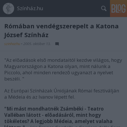
Színház.hu
Rómában vendégszerepelt a Katona
József Színház
szinhazhu
•
2005. október 13.
"Az elõadások elsõ mondataitól kezdve világos, hogy
Magyarországon a Katona olyan, mint nálunk a
Piccolo, ahol minden rendezõ ugyanazt a nyelvet
beszéli. "
Az Európai Színházak Úniójának Római fesztiválján
a Médeia és az Ivanov lépett fel.
"Mi mást mondhatnék Zsámbéki - Teatro
Valléban látott - elõadásáról, mint hogy
tökéletes? A legjobb Médeia, amelyet valaha