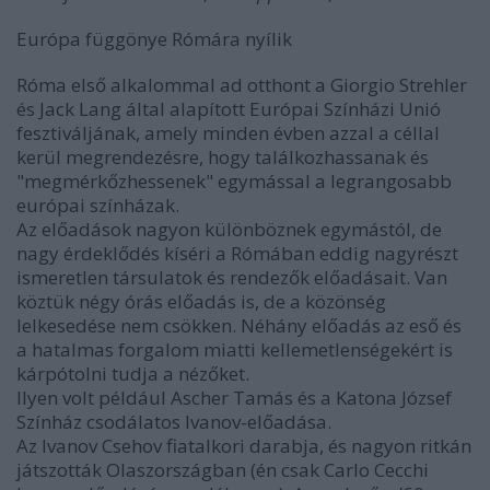
Európa függönye Rómára nyílik
Róma első alkalommal ad otthont a Giorgio Strehler
és Jack Lang által alapított Európai Színházi Unió
fesztiváljának, amely minden évben azzal a céllal
kerül megrendezésre, hogy találkozhassanak és
"megmérkőzhessenek" egymással a legrangosabb
európai színházak.
Az előadások nagyon különböznek egymástól, de
nagy érdeklődés kíséri a Rómában eddig nagyrészt
ismeretlen társulatok és rendezők előadásait. Van
köztük négy órás előadás is, de a közönség
lelkesedése nem csökken. Néhány előadás az eső és
a hatalmas forgalom miatti kellemetlenségekért is
kárpótolni tudja a nézőket.
Ilyen volt például Ascher Tamás és a Katona József
Színház csodálatos Ivanov-előadása.
Az Ivanov Csehov fiatalkori darabja, és nagyon ritkán
játszották Olaszországban (én csak Carlo Cecchi