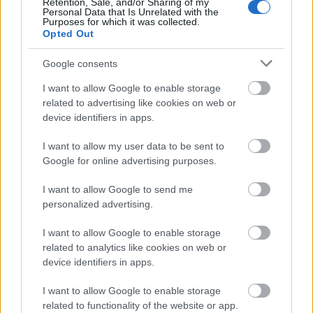
finomságaira is hangsúly kerül, amelyeket
Retention, Sale, and/or Sharing of my
Personal Data that Is Unrelated with the
egyáltalán nem vettem észre a 2002-es előadásban.
Purposes for which it was collected.
Ilyenek például azok a sorok, amelyekkel az akkor 26
Opted Out
éves Csehov a mestereinek hódol: "mindig csak a
politika, de a vodkáról egy szó sem esik" - ez
Google consents
Tolsztoj, a Hamletre való utalás Turgenyev "Hamlet
I want to allow Google to enable storage
és Don Quijote" című tanulmányát juttaja eszünkbe,
related to advertising like cookies on web or
Lebegyevet pedig nyilván Dosztojevszkij
device identifiers in apps.
Félkegyelműjének szereplője miatt hívják így.
Annak idején egy másik fontos téma is elkerülte a
I want to allow my user data to be sent to
figyelmemet: hogy Ivanov vibráló, örökké vidám
Google for online advertising purposes.
felesége zsidó nő, vagyis idegen. Ki más lenne hát
Ivanov, ha nem egy újabb Iászon, az örök Iászon, akit
I want to allow Google to send me
a nők minden férfinél jobban gyűlölnek? De ennek a
personalized advertising.
Médeiának nincsenek gyerekei, akiket megölhetne,
Iászon pedig szomorú, kiüresedett férfi, aki már csak
I want to allow Google to enable storage
a halálát várja. Itt a tragédia nem történik meg, mert
related to analytics like cookies on web or
device identifiers in apps.
túl sok volt a csevegés, túl sok volt a vidámság...
Tudjuk, hogy nem történhet meg a tragédia. De
I want to allow Google to enable storage
tulajdonképpen már rég megtörtént - abban a
related to functionality of the website or app.
szívettépő, megható, kegyetlen pillanatban, amikor