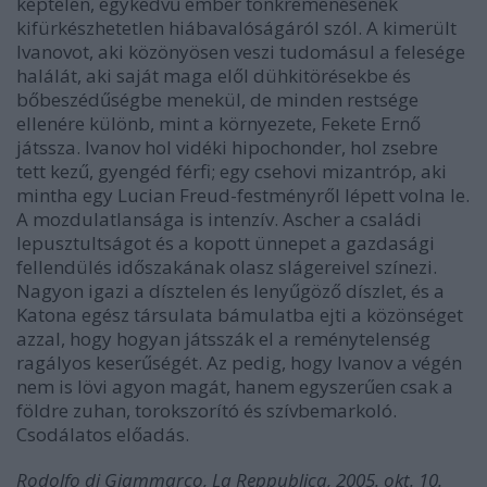
képtelen, egykedvű ember tönkremenésének
kifürkészhetetlen hiábavalóságáról szól. A kimerült
Ivanovot, aki közönyösen veszi tudomásul a felesége
halálát, aki saját maga elől dühkitörésekbe és
bőbeszédűségbe menekül, de minden restsége
ellenére különb, mint a környezete, Fekete Ernő
játssza. Ivanov hol vidéki hipochonder, hol zsebre
tett kezű, gyengéd férfi; egy csehovi mizantróp, aki
mintha egy Lucian Freud-festményről lépett volna le.
A mozdulatlansága is intenzív. Ascher a családi
lepusztultságot és a kopott ünnepet a gazdasági
fellendülés időszakának olasz slágereivel színezi.
Nagyon igazi a dísztelen és lenyűgöző díszlet, és a
Katona egész társulata bámulatba ejti a közönséget
azzal, hogy hogyan játsszák el a reménytelenség
ragályos keserűségét. Az pedig, hogy Ivanov a végén
nem is lövi agyon magát, hanem egyszerűen csak a
földre zuhan, torokszorító és szívbemarkoló.
Csodálatos előadás.
Rodolfo di Giammarco, La Reppublica, 2005. okt. 10.