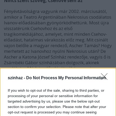
Nincs szent szöveg, Csehové sem az
Fényévtávolságra vagyunk már 2002. márciusától,
amikor a Teatro Argentinában Nekrosius csodálatos
Ivanov-előadásában gyönyörködhettünk. Most újra
visszatérünk Csehovhoz és az első
tragikomédiájához, amelyet, mint minden Csehov-
előadást, hatalmas várakozás előz meg. Mit csinált
vajon belőle a magyar rendező, Ascher Tamás? Hogy
merhetett az Ivanovhoz nyúlni Nekrosius után? De
Ascher a Katona József Színház rendezője, vagyis ő is
Zsámbéki Gábor színházában dolgozik, akinek
csodálatos Médeia-előadását néhány napja
láthattuk a Teatro Valléban, szintén az Európai
szinhaz -
Do Not Process My Personal Information
Színházak Uniójának fesztiválján. Ascher erősen
utal egy korra az előadásában (a kultúrház-
díszlettel, a bukósisakkal, a cigarettákkal), vagyis
If you wish to opt-out of the sale, sharing to third parties, or
Ascher és a Katona rendezői nyelve erősen
processing of your personal or sensitive information for
targeted advertising by us, please use the below opt-out
ellentmond a nálunk oly divatos elképzelésnek, hogy
section to confirm your selection. Please note that after your
egy előadás modernségét a jelmezek és a díszletek
opt-out request is processed you may continue seeing
kortárs-volta jelenti.