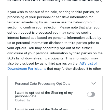
If you wish to opt-out of the sale, sharing to third parties, or
M E G H Í V Ó
processing of your personal or sensitive information for
targeted advertising by us, please use the below opt-out
az ARTISJUS nyílt fórumára
section to confirm your selection. Please note that after your
opt-out request is processed you may continue seeing
Szeretettel meghívjuk Önt és érdeklődő ismerőseit
interest-based ads based on personal information utilized by
2005.
us or personal information disclosed to third parties prior to
október 27-én csütörtökön 18 órától az Artisjus
your opt-out. You may separately opt-out of the further
székházában
disclosure of your personal information by third parties on the
(Budapest, I. ker. Mészáros u. 15.-17. földszinti
IAB’s list of downstream participants. This information may
előadóterem),
also be disclosed by us to third parties on the
IAB’s List of
tartandó sorozatunkra.
Downstream Participants
that may further disclose it to other
third parties.
Kortársakról - kortársaknak: Márta István
zeneszerzővel Hollós
Please note that this website/app uses one or more Google
Personal Data Processing Opt Outs
Máté ( Magyar Zeneszerzők Szövetsége - elnök) és
services and may gather and store information including but
Babits Antal beszélget a kettős megközelítések
not limited to your visit or usage behaviour. You may click to
I want to opt-out of the Sharing of my
personal data.
grant or deny consent to Google and its third-party tags to
jegyében. Sőt, ha a jelenlévők aktivitását is
Opted In
use your data for below specified purposes in below Google
figyelembe vesszük, akkor további
consent section.
kérdések és megközelítések várhatók...
I want to opt-out of the Sale of my