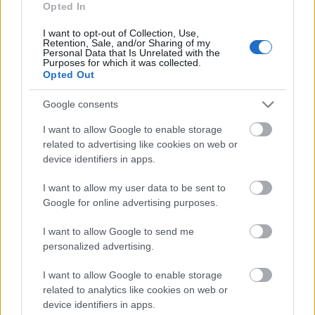
Opted In
I want to opt-out of Collection, Use,
Retention, Sale, and/or Sharing of my
Personal Data that Is Unrelated with the
Purposes for which it was collected.
Opted Out
Az általunk válogatott filmeket nehezen tudnánk
témák köré csoportosítani, ehelyett az egyes
Google consents
blokkokban inkább a sokszínűségre helyeztük a
hangsúlyt, a táncfilm minél szélesebb spektrumát
I want to allow Google to enable storage
igyekszünk megmutatni, hogy mennyire
related to advertising like cookies on web or
különbözőképpen gondolkodnak az alkotók táncról,
device identifiers in apps.
mozgásról, testről, koreográfiáról és ezek filmmel
I want to allow my user data to be sent to
való kapcsolatáról.
Google for online advertising purposes.
Elmesélhet a film történetet, vagy csak egy érzést ad
át, dolgozhat élő testtel és számítógépes
I want to allow Google to send me
animációval, lehet egyperces és egyórás, már
personalized advertising.
meglévő színpadi produkciók adaptációja, vagy
kizárólag filmre koreografált darab, kísérlet a
I want to allow Google to enable storage
mozdulatokkal, a testtel, a test és környezet
related to analytics like cookies on web or
viszonyával, az idővel, vagy éppen a film és videó
device identifiers in apps.
adta technikai lehetőségekkel.