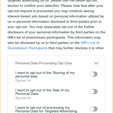
értetődő, és mennyire hasonlít ahhoz a folyamathoz,
targeted advertising by us, please use the below opt-out
ami a mozgókép feltalálása nyomán a szavak
section to confirm your selection. Please note that after your
színházával és játékosaival történt.
opt-out request is processed you may continue seeing
interest-based ads based on personal information utilized by
Az EDIT 2005 fesztivál a mai magyar és nemzetközi
us or personal information disclosed to third parties prior to
mezőny legjobb alkotásaiból válogat, és reményeink
your opt-out. You may separately opt-out of the further
disclosure of your personal information by third parties on the
szerint nem csupán a szakmabeliek számára lesz
IAB’s list of downstream participants. This information may
izgalmas. Olyan világhírű alkotók, társulatok
also be disclosed by us to third parties on the
IAB’s List of
munkáival is találkozhatunk majd, mint Wayne
Downstream Participants
that may further disclose it to other
McGregor, Javier de Frutos, a Lalala Human Steps,
third parties.
DV8 Társulat vagy Angelin Preljocaj.
Célunk, hogy a szakmán kívül a nagyközönség is
Please note that this website/app uses one or more Google
Personal Data Processing Opt Outs
megismerhesse ezt a nálunk még gyerekcipőben
services and may gather and store information including but
járó, máshol viszont már évtizedek óta virágzó
not limited to your visit or usage behaviour. You may click to
I want to opt-out of the Sharing of my
personal data.
művészeti ágat, mely a két művészeti terület
grant or deny consent to Google and its third-party tags to
Opted In
találkozásának egyik lehetséges output-ja. A táncot
use your data for below specified purposes in below Google
egyes filmben gondolkozó alkotók a megszokottnál
consent section.
I want to opt-out of the Sale of my
tágabban értelmezik, így nem szabad
Personal Data.
Opted In
meglepődnünk, ha több munkában nem találjuk a
klasszikus technikai megoldásokat és
I want to opt-out of processing my
szerkesztésmódot.
Personal Data for Targeted Advertising.