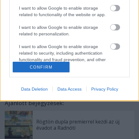
I want to allow Google to enable storage
Műhely Alapítvány
related to functionality of the website or app.
1094 Budapest, Liliom u. 41. | T: 456 2045 | F: 456
2050 |
workshop@c3.hu
|
www.wsf.hu
I want to allow Google to enable storage
related to personalization.
Részletes program >>
I want to allow Google to enable storage
Forrás:
www.tancelet.hu
related to security, including authentication
functionality and fraud prevention, and other
user protection.
CONFIRM
Data Deletion
Data Access
Privacy Policy
Ajánlott bejegyzések:
Rögtön dupla premierrel kezdi az új
évadot a Radnóti