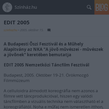
Színház.hu
EDIT 2005
szinhazhu
•
2005. október 15.
A Budapesti Õszi Fesztivál és a Mûhely
Alapítvány az NKA "A jövõ mûvészei - mûvészek
a jövõnek" keretében bemutatja
EDIT 2005
Nemzetközi Táncfilm Fesztivál
Budapest, 2005. Október 19-21. Örökmozgó
Filmmúzeum
A celluloidra álmodott koreográfia nem azonos a
filmre vett táncprodukcióval, hiszen egy valódi
táncfilmben a vizuális technika nem választható el a
koreográfiától. Noha e műfaj nem ismeretlen itthon,