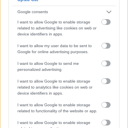
Miss Burnaby
Jánoska Zsuzsa
Zenészek, lakodalmi vendégek
Google consents
díszlet
Füzér Anni
I want to allow Google to enable storage
jelmez
Szakács Györgyi
related to advertising like cookies on web or
világítás Bányai Tamás
device identifiers in apps.
zene Lázár Zsigmond
dramaturg Guelmino Sándor
I want to allow my user data to be sent to
asszisztens Ádám Dorottya
Google for online advertising purposes.
rendező
Mácsai Pál
I want to allow Google to send me
personalized advertising.
Bemutató: 2005. október 28.
I want to allow Google to enable storage
related to analytics like cookies on web or
device identifiers in apps.
I want to allow Google to enable storage
related to functionality of the website or app.
I want to allow Google to enable storage