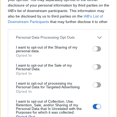
Sipos Lajost, a szegény, éltes bútorrajzolót kívánja
disclosure of your personal information by third parties on the
meghódítani. De a mostohának Molnár pesti
IAB’s list of downstream participants. This information may
meséjében is más tervei vannak
also be disclosed by us to third parties on the
IAB’s List of
Downstream Participants
that may further disclose it to other
third parties.
Molnár Ferenc
Please note that this website/app uses one or more Google
Personal Data Processing Opt Outs
AZ ÜVEGCIPŐ
services and may gather and store information including but
not limited to your visit or usage behaviour. You may click to
I want to opt-out of the Sharing of my
vígjáték három felvonásban
personal data.
grant or deny consent to Google and its third-party tags to
Opted In
use your data for below specified purposes in below Google
Sipos
Gálffi László
consent section.
I want to opt-out of the Sale of my
Adél
Für Anikó
Personal Data.
Irma
Hámori Gabriella
Opted In
Császár Pál
Czukor Balázs
I want to opt-out of processing my
Roticsné
Egres Katinka
e.h.
Personal Data for Targeted Advertising.
Rendőrtanácsos
Végvári Tamás
Opted In
Viola
Járó Zsuzsa
Házmester
Máthé Zsolt
I want to opt-out of Collection, Use,
Retention, Sale, and/or Sharing of my
Házmesterné
Kovács Olga e.h.
Personal Data that Is Unrelated with the
Purposes for which it was collected.
Keczeli Ilona
Bíró Kriszta
Opted Out