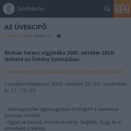
Színház.hu
AZ ÜVEGCIPÕ
szinhazhu
•
2005. október 25.
Molnár Ferenc vígjátéka 2005. október 28tól
látható az Örkény Színházban.
Tekintse meg az elõadáson készült képriportunkat!
További előadások: 2005. október 29., 30., november
6., 12., 19., 29.
...Hamupipőke egymagában sírdogált a kemence
hamuja mellett.
- Egyet se búsulj, kedves kislány. Segítek, hogy te is
elmehess a bálba.