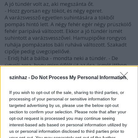
A jó tündér volt az, aki megszánta őt.
- Hozz gyorsan egy tököt, és négy egeret.
A varázsvessző egyetlen suhintására a tökből
pompás hintó lett. A négy fehér egér négy prüszkölő
fehér paripává változott. Ekkor a jó tündér ismét
suhintott a varázsvesszővel. Hamupipőke rongyos
ruhája pompázatos báli ruhává változott. Szakadt
cipője pedig üvegcipellővé.
- Eridj hát a bálba - mondta neki a tündér. - De
ügyelj arra, hogy mire éjfélt üt az óra, ismét itthon
légy! Pontban éjfélkor ugyanis megszűnik a
szinhaz -
Do Not Process My Personal Information
varázslat.
Mikor az ismeretlen, gyönyörű leány belépett a
bálterembe, a herceg azon nyomban beleszeretett.
If you wish to opt-out of the sale, sharing to third parties, or
Táncra kérte és egész este kizárólag vele táncolt...
processing of your personal or sensitive information for
targeted advertising by us, please use the below opt-out
Szabó Irmának, a kilencszázhúszas évek józsefvárosi
section to confirm your selection. Please note that after your
Hamupipőkéjének nem jelenik meg a jó tündér,
opt-out request is processed you may continue seeing
"szomorú kis rüsztjét" sem bújtatja üvegcipellőbe
interest-based ads based on personal information utilized by
soha. Igaz, nem is a királyfi szerelme után sóvárog: ő
us or personal information disclosed to third parties prior to
your opt-out. You may separately opt-out of the further