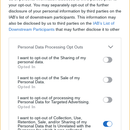
your opt-out. You may separately opt-out of the further
disclosure of your personal information by third parties on the
IAB’s list of downstream participants. This information may
Rendező:
O. Caruso
also be disclosed by us to third parties on the
IAB’s List of
Downstream Participants
that may further disclose it to other
third parties.
Please note that this website/app uses one or more Google
Personal Data Processing Opt Outs
services and may gather and store information including but
not limited to your visit or usage behaviour. You may click to
I want to opt-out of the Sharing of my
Káoszból és feszületből gyúrt látomás.
personal data.
grant or deny consent to Google and its third-party tags to
Mélységet és magasságot ostromló elutasítás.
Opted In
use your data for below specified purposes in below Google
consent section.
Önkívület és öntudat borzasztó keveréke.
I want to opt-out of the Sale of my
Personal Data.
Maldoror éneke, teste, szelleme, árnya a mi
Opted In
meghasonlott tudatunk.
I want to opt-out of processing my
Personal Data for Targeted Advertising.
Égre törő fohász. Halott tükör, ferde ragyogás.
Opted In
I want to opt-out of Collection, Use,
Retention, Sale, and/or Sharing of my
Personal Data that Is Unrelated with the
"A három jelentős, különleges előadó közös munkája