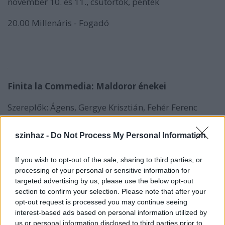
november 10. és 11., csütörtök, péntek
20.00 Millenáris - Fogadó
Finita la Commedia: Maldoror énekei
Szereplők: Ágens, Gergye Krisztián, Fehér Ferenc
Koreográfia: O. Caruso, Fehér Ferenc, Gergye
szinhaz -
Do Not Process My Personal Information
Krisztián, Ágens
Videó: Szenteleki Dóra
If you wish to opt-out of the sale, sharing to third parties, or
processing of your personal or sensitive information for
Fény: Szirtes Attila
targeted advertising by us, please use the below opt-out
section to confirm your selection. Please note that after your
Smink: Károlyi Balázs
opt-out request is processed you may continue seeing
interest-based ads based on personal information utilized by
Zenei szerkesztő: Kovacsovics Dávid
us or personal information disclosed to third parties prior to