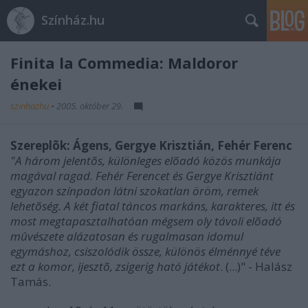
Színház.hu
Finita la Commedia: Maldoror
énekei
szinhazhu
•
2005. október 29.
Szereplõk: Ágens, Gergye Krisztián, Fehér Ferenc
"A három jelentõs, különleges elõadó közös munkája
magával ragad. Fehér Ferencet és Gergye Krisztiánt
egyazon színpadon látni szokatlan öröm, remek
lehetõség. A két fiatal táncos markáns, karakteres, itt és
most megtapasztalhatóan mégsem oly távoli elõadó
mûvészete alázatosan és rugalmasan idomul
egymáshoz, csiszolódik össze, különös élménnyé téve
ezt a komor, ijesztõ, zsigerig ható játékot
. (...)" - Halász
Tamás.