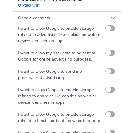
Purposes for which it was collected.
magával ragad. Fehér Ferencet és Gergye Krisztiánt
Opted Out
egyazon színpadon látni szokatlan öröm, remek
lehetőség. A két fiatal táncos markáns, karakteres, itt
Google consents
és most megtapasztalhatóan mégsem oly távoli
I want to allow Google to enable storage
előadó művészete alázatosan és rugalmasan idomul
related to advertising like cookies on web or
egymáshoz, csiszolódik össze, különös élménnyé
device identifiers in apps.
téve ezt a komor, ijesztő, zsigerig ható játékot.(...) A
hármak tánca egészen szélsőséges hatást gyakorol a
I want to allow my user data to be sent to
nézőkre: beszippant minket, lebénít, röptet és
Google for online advertising purposes.
földhöz csap. (...)"
Halász Tamás - Színház, 2005. június
I want to allow Google to send me
personalized advertising.
Fehér Ferenc a Kairói Nemzetközi Alternatív Színházi
Fesztivál (2005) díjazottja.
I want to allow Google to enable storage
related to analytics like cookies on web or
Jegyár: elővételben 1000 Ft, a program napján 1200
device identifiers in apps.
Ft
I want to allow Google to enable storage
related to functionality of the website or app.
I want to allow Google to enable storage