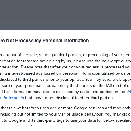
Do Not Process My Personal Information
vánnal kiegészülve eljátssza a Bergendy legnagyo
to opt-out of the sale, sharing to third parties, or processing of your per
vézóban
formation for targeted advertising by us, please use the below opt-out s
r selection. Please note that after your opt-out request is processed y
eing interest-based ads based on personal information utilized by us or
disclosed to third parties prior to your opt-out. You may separately opt-
losure of your personal information by third parties on the IAB’s list of
. This information may also be disclosed by us to third parties on the
IA
Participants
that may further disclose it to other third parties.
 that this website/app uses one or more Google services and may gath
including but not limited to your visit or usage behaviour. You may click 
rinétos és zenekarvezető
 to Google and its third-party tags to use your data for below specifi
ogle consent section.