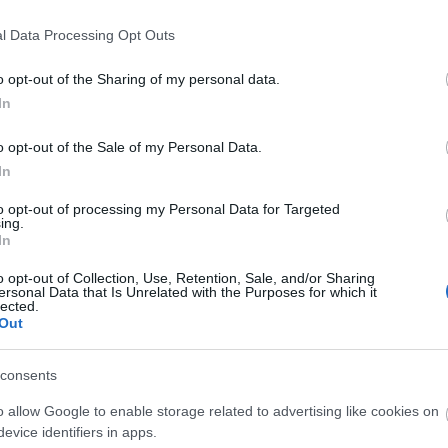
nnal kiegészülve eljátssza a Bergendy legnagyobb
l Data Processing Opt Outs
égeket!
o opt-out of the Sharing of my personal data.
In
9h között) és a koncert előtt válthatók.
o opt-out of the Sale of my Personal Data.
332-5997
In
to opt-out of processing my Personal Data for Targeted
ing.
In
o opt-out of Collection, Use, Retention, Sale, and/or Sharing
ersonal Data that Is Unrelated with the Purposes for which it
lected.
Out
consents
o allow Google to enable storage related to advertising like cookies on
evice identifiers in apps.