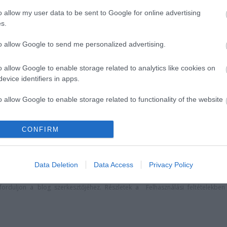
o allow my user data to be sent to Google for online advertising
s.
to allow Google to send me personalized advertising.
o allow Google to enable storage related to analytics like cookies on
evice identifiers in apps.
o allow Google to enable storage related to functionality of the website
sban jön az év
"Csak engedjenek át a
abb hete
határon, jövünk!"
CONFIRM
o allow Google to enable storage related to personalization.
o allow Google to enable storage related to security, including
Data Deletion
Data Access
Privacy Policy
cation functionality and fraud prevention, and other user protection.
lói tartalomnak minősülnek, értük a
szolgáltatás technikai
üzemeltetője sem
n forduljon a blog szerkesztőjéhez. Részletek a
Felhasználási feltételekben