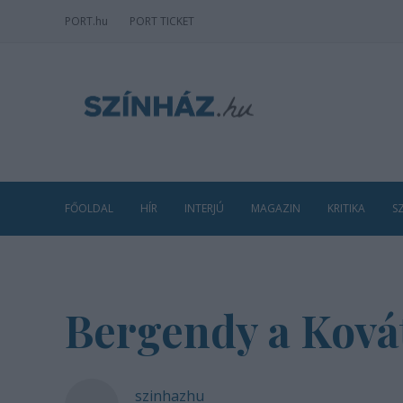
PORT
.hu
PORT TICKET
FŐOLDAL
HÍR
INTERJÚ
MAGAZIN
KRITIKA
S
Bergendy a Kov
szinhazhu