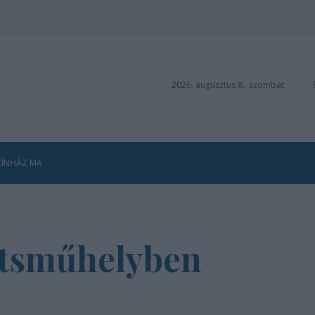
2026. augusztus 8., szombat
ZÍNHÁZ MA
átsműhelyben