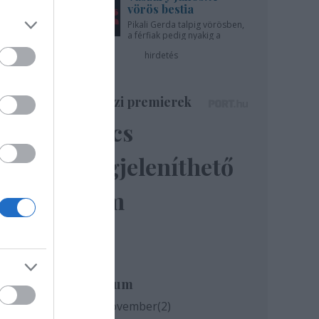
vörös bestia
Pikali Gerda talpig vörösben,
a férfiak pedig nyakig a
pácban - az Újszínházban!
hirdetés
Színházi premierek
Nincs
megjeleníthető
elem
Archívum
2020 november
(
2
)