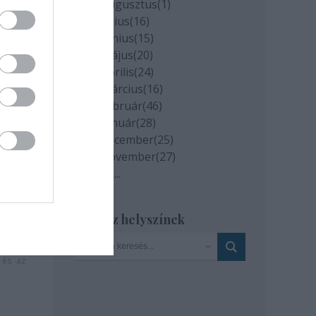
2020 augusztus
(
1
)
2020 július
(
16
)
2020 június
(
15
)
2020 május
(
20
)
2020 április
(
24
)
2020 március
(
16
)
2020 február
(
46
)
2020 január
(
28
)
2019 december
(
25
)
2019 november
(
27
)
Tovább
...
Szinház helyszínek
milyen
és az