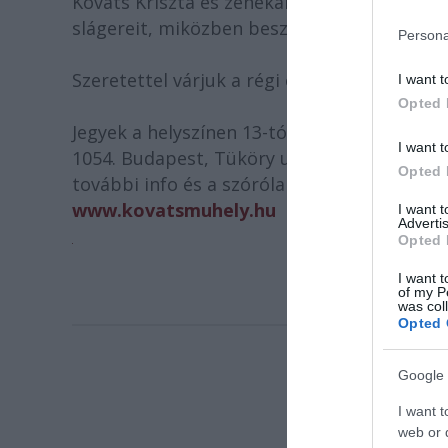
Kováts Kriszta és zenekara Bergendy Istvá
slágereit, miközben beszélgetés is lesz!
Persona
Szeretettel várjuk a régi és az új törzsvend
I want t
Opted 
Jegyek a helyszínen 13-tól elővételben (14-1
I want t
1054. Budapest, Tüköry u. 5. tel: 332-5967, 
Opted 
további info és a szórólap:
www.kovatsmuhely.hu
I want 
Advertis
Opted 
I want t
of my P
was col
Opted 
Google 
I want t
web or d