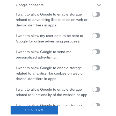
Fordítás - Csirmaz Előd Pál
Google consents
Mozgás - Karsai Veronika
William Shakespeare II. Richárd c. műve nyomán
I want to allow Google to enable storage
Írta és Rendezte- Suda Balázs Róbert
related to advertising like cookies on web or
device identifiers in apps.
WEB-LINK:
www.richard2nixon.hu
I want to allow my user data to be sent to
Google for online advertising purposes.
Szakmai bemutató:
2005. november 10. 19:30
I want to allow Google to send me
personalized advertising.
Nyilvános Premier:
2005. december 28. 15:00 és 19:30
I want to allow Google to enable storage
related to analytics like cookies on web or
device identifiers in apps.
I want to allow Google to enable storage
related to functionality of the website or app.
I want to allow Google to enable storage
Ajánlott bejegyzések:
CONFIRM
related to personalization.