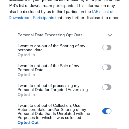
kezdetektől a lemondásokig úgy, hogy a szereplők
IAB’s list of downstream participants. This information may
egyszerre léteznek II. Richárd tizennegyedik és Nixon
also be disclosed by us to third parties on the
IAB’s List of
huszadik századában. Egy fordulatos, pergő
Downstream Participants
that may further disclose it to other
politikai krimi alakul ki így, ami hat epizódban
third parties.
izgalmas betekintést enged a nagypolitika időtlen
kulisszatitkaiba. Az előadásban az újrafordított
Please note that this website/app uses one or more Google
Personal Data Processing Opt Outs
shakespeare-i szövegen túl eredeti dokumentumok
services and may gather and store information including but
— a Watergate-szalagok, beszédek, tárgyalási
not limited to your visit or usage behaviour. You may click to
I want to opt-out of the Sharing of my
personal data.
jegyzőkönyvek — részletei is megtalálhatóak, hogy
grant or deny consent to Google and its third-party tags to
Opted In
minél hitelesebb képet festhessünk a korok politikai
use your data for below specified purposes in below Google
hangulatáról.
consent section.
I want to opt-out of the Sale of my
Personal Data.
Opted In
II. Richárd / Richard M. Nixon - Karsai J. András
John Gaunt / Henry A. Kissinger - Simonfi Amália
I want to opt-out of processing my
Northumberland / Demokrata Párt - Karsai Veronika
Personal Data for Targeted Advertising.
Henry Bolingbroke / Gerald Ford - Lőrincz Levente
Opted In
Tanácsos / Charles W. Colson - Jezsó Krisztina
I want to opt-out of Collection, Use,
Isabella, importkirályné / First Lady - Szörényi Júlia
Retention, Sale, and/or Sharing of my
Robert de Vere - Thomas Mowbray - Aumerle -
Personal Data that Is Unrelated with the
Purposes for which it was collected.
Takács Gergő
Opted Out