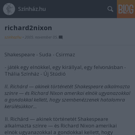
Színház.hu
richard2nixon
szinhazhu
•
2005. november 05.
Shakespeare - Suda - Csirmaz
- játék egy elnökkel, egy királlyal, egy felvonásban -
Thália Színház - Új Stúdió
II. Richárd — akinek történetét Shakespeare alkalmazta
színre — és Richard Nixon amerikai elnök ugyanazokkal
a gondokkal kellett, hogy szembenézzenek hatalomra
kerülésükkor...
II. Richárd — akinek történetét Shakespeare
alkalmazta színre — és Richard Nixon amerikai
elnök ugyanazokkal a gondokkal kellett, hogy