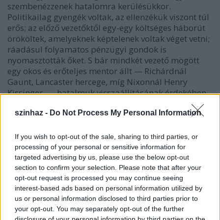
szembenézzenek hatalomra kerülésükkor.
Politikailag gyengék voltak, az ellenzékük viszont túl
erős; az előző vezetőktől egy-egy költséges háborút
örököltek, amelyeknek képtelenek voltak véget vetni;
ráadásul folyamatos pénzügyi gondok is
nyomasztották őket. S bár mindkét vezető mögött
egy okos és erőteljes mentor állt — Richárdnál
Gaunt, Lancaster hercege, míg Nixonnál Henry
Kissinger —, hatalmuk visszaállításának érdekében
mégis mindketten törvénytelen — igaz, az adott
szinhaz -
Do Not Process My Personal Information
korokban megszokott — politikai cselre szánták el
magukat. Ez a manőver azonban mindkét esetben
balul sült el, és a vezetők már képtelenek voltak
If you wish to opt-out of the sale, sharing to third parties, or
megakadályozni, hogy őket magukat is
processing of your personal or sensitive information for
beszippantsák a kipattant botrányok, melyek végül
targeted advertising by us, please use the below opt-out
elkerülhetetlenül a lemondásukhoz vezettek —
section to confirm your selection. Please note that after your
Anglia ill. az Egyesült Államok történetében először.
opt-out request is processed you may continue seeing
interest-based ads based on personal information utilized by
us or personal information disclosed to third parties prior to
your opt-out. You may separately opt-out of the further
A darab párhuzamosan követi a két történetet a
disclosure of your personal information by third parties on the