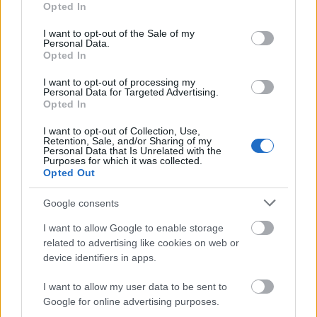
- - -
Opted In
use your data for below specified purposes in below Google
consent section.
"Végre elkezdődött a MESS", kiáltotta tegnap a
I want to opt-out of the Sale of my
Personal Data.
szarajevói közönség, hatalmas tapssal üdvözölve a
Opted In
fiatal tehetséges magyar rendezőt Bodó Viktort,
Vinnai András írót, és Keresztes Tamás színművészt,
I want to opt-out of processing my
"a fő bűnöst" az előadásért. A
Personal Data for Targeted Advertising.
Opted In
LEDARÁLNAKELTÜNTEM című előadást
Magyarország leghíresebb színházának "Katona
I want to opt-out of Collection, Use,
József Színház" társulata a MESS fő programjának a
Retention, Sale, and/or Sharing of my
Personal Data that Is Unrelated with the
keretén belül játszotta szerdán este a Zenicai
Purposes for which it was collected.
Bosnyák Népszínház színpadán. (...)
Opted Out
A Ledaráltakeltüntem című előadás határtalan,
Google consents
parttalan az eredetiségével, erőszakosságával,
I want to allow Google to enable storage
provokativításával, paradoxiáival, végsőkig elmenő
related to advertising like cookies on web or
humorával és sokszínűségével, kabaré és cirkuszi
device identifiers in apps.
elemeivel, groteszkségével, filmszerűségével,
táncaival, hullámaival egyszerűen majdnem három
I want to allow my user data to be sent to
órán át ostromolja a közönséget. Bodó Viktor és
Google for online advertising purposes.
Vinnai András egy teljesen másmilyen Kafkát