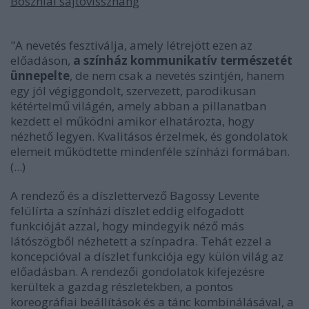
Boszniai sajtóvisszhang
"A nevetés fesztiválja, amely létrejött ezen az
előadáson,
a színház kommunikatív természetét
ünnepelte
, de nem csak a nevetés szintjén, hanem
egy jól végiggondolt, szervezett, parodikusan
kétértelmű világén, amely abban a pillanatban
kezdett el működni amikor elhatározta, hogy
nézhető legyen. Kvalitásos érzelmek, és gondolatok
elemeit működtette mindenféle színházi formában.
(...)
A rendező és a díszlettervező Bagossy Levente
felülírta a színházi díszlet eddig elfogadott
funkcióját azzal, hogy mindegyik néző más
látószögből nézhetett a színpadra. Tehát ezzel a
koncepcióval a díszlet funkciója egy külön világ az
előadásban. A rendezői gondolatok kifejezésre
kerültek a gazdag részletekben, a pontos
koreográfiai beállítások és a tánc kombinálásával, a