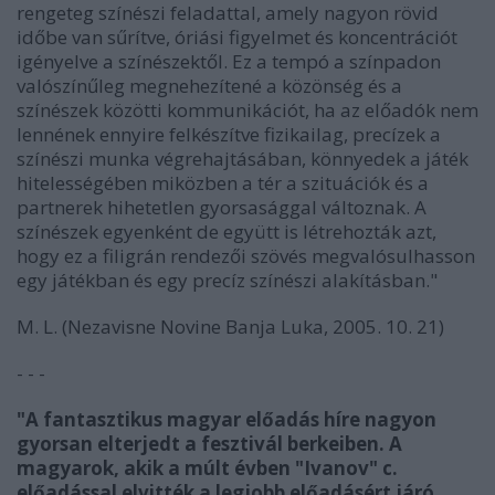
rengeteg színészi feladattal, amely nagyon rövid
időbe van sűrítve, óriási figyelmet és koncentrációt
igényelve a színészektől. Ez a tempó a színpadon
valószínűleg megnehezítené a közönség és a
színészek közötti kommunikációt, ha az előadók nem
lennének ennyire felkészítve fizikailag, precízek a
színészi munka végrehajtásában, könnyedek a játék
hitelességében miközben a tér a szituációk és a
partnerek hihetetlen gyorsasággal változnak. A
színészek egyenként de együtt is létrehozták azt,
hogy ez a filigrán rendezői szövés megvalósulhasson
egy játékban és egy precíz színészi alakításban."
M. L. (Nezavisne Novine Banja Luka, 2005. 10. 21)
- - -
"A fantasztikus magyar előadás híre nagyon
gyorsan elterjedt a fesztivál berkeiben. A
magyarok, akik a múlt évben "Ivanov" c.
előadással elvitték a legjobb előadásért járó