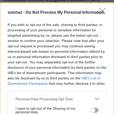
"Arany babérkoszorút", ebben az évben is
megnyerték maguknak a fesztivál közönségét,
szinhaz -
Do Not Process My Personal Information
az ötletes fiatal rendező Bodó Viktornak
köszönhetően, aki a történetet Kafka A per c.
If you wish to opt-out of the sale, sharing to third parties, or
művéből merítette, és egy három órahosszas
processing of your personal or sensitive information for
előadássá kerekítette melynek eredménye az
targeted advertising by us, please use the below opt-out
eddigi leghosszabb nézőtéri taps. (...)
section to confirm your selection. Please note that after your
opt-out request is processed you may continue seeing
A magyarországi színház előadása dinamikus és
interest-based ads based on personal information utilized by
húzza magával a közönséget. A tökéletes teatralitást
us or personal information disclosed to third parties prior to
mutatja meg még akkor is, ha ezt a legnehezebb
your opt-out. You may separately opt-out of the further
átvinni a színpadi nyelvre és végül paródiává alkotni.
disclosure of your personal information by third parties on the
IAB’s list of downstream participants. This information may
A magyarok megmutatták nekünk, hogy az egyetlen
also be disclosed by us to third parties on the
IAB’s List of
megoldás a nevetésben van.
Kafka új életet
Downstream Participants
that may further disclose it to other
kapott
. Sokak szerint ezzel az előadással kezdődött
third parties.
meg a negyvenhatodik MESS fesztivál."
Please note that this website/app uses one or more Google
Personal Data Processing Opt Outs
services and may gather and store information including but
Mr. Sekulic (Oslobodjenje, 2005. 10. 27)
not limited to your visit or usage behaviour. You may click to
I want to opt-out of the Sharing of my
personal data.
grant or deny consent to Google and its third-party tags to