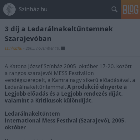
Színház.hu
3 díj a Ledarálnakeltűntemnek
Szarajevóban
szinhazhu
•
2005. november 10.
A Katona József Színház 2005. október 17-20. között
a rangos szarajevói MESS Festiválon
vendégszerepelt, a Kamra nagy sikerû elõadásával, a
Ledarálnakeltûntemmel.
A produkció elnyerte a
Legjobb elõadás és a Legjobb rendezés díját,
valamint a Kritikusok különdíját.
Ledarálnakeltűntem
International Mess Festival (Szarajevó), 2005.
október