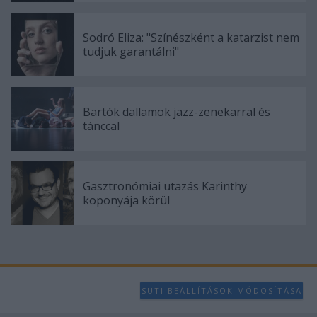
Sodró Eliza: "Színészként a katarzist nem
tudjuk garantálni"
Bartók dallamok jazz-zenekarral és
tánccal
Gasztronómiai utazás Karinthy
koponyája körül
SÜTI BEÁLLÍTÁSOK MÓDOSÍTÁSA