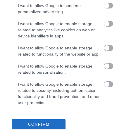
mutatnak be nekünk, a komikus Kafkát, de az ő pere
I want to allow Google to send me
ami az előadás lényegét alkotja, megközelíti a mi
personalized advertising.
előadásunkat Servantes Don Quijote-jét. (...)
I want to allow Google to enable storage
Ilyen élő előadást - értettek egyet azok, akik
related to analytics like cookies on web or
látták- csakis a budapesti Katona József Színház
device identifiers in apps.
színészei tudnak előadni. Ez a színház, amelyik
egyike azon ritka európai színházaknak, ahol a
I want to allow Google to enable storage
színészek arra vannak kiképezve, hogy mindent
related to functionality of the website or app.
el tudjanak játszani, amit csak kérnek tőlük."
I want to allow Google to enable storage
related to personalization.
I.P. (San, 2005. 10. 21)
I want to allow Google to enable storage
- - -
related to security, including authentication
functionality and fraud prevention, and other
"A budapesti Katona József Színház, a
user protection.
Ledarálnakeltüntem című előadása, melyet a
Bosnyák Népszínházban Zenicán mutatott be, az
utolsó pillanatban visszaadta a MESS rangjába
vetett bizalom komolyságát és hitét. (...) Ennek a
CONFIRM
színháznak a műhelyéből érkezett egy nem