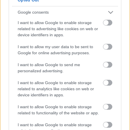
tányérokat evett.
Google consents
A bemutató időpontja 2005.
december 2. 18
I want to allow Google to enable storage
related to advertising like cookies on web or
A Zéró Műhely további, novemberi előadásai:
device identifiers in apps.
November 24. 19 óra Craig Lucas: A haldokló Gallus
I want to allow my user data to be sent to
November 26. 18 óra Edward Albee: Nem félünk a
Google for online advertising purposes.
farkastól
I want to allow Google to send me
November 30. délután ˝ 4 Edward Albee: Nem félünk
personalized advertising.
a farkastól
I want to allow Google to enable storage
Az előadások helyszíne: Almási Színház (1077
related to analytics like cookies on web or
Budapest, Almássy tér 6. tel: 06-1/789-9156)
device identifiers in apps.
I want to allow Google to enable storage
related to functionality of the website or app.
I want to allow Google to enable storage