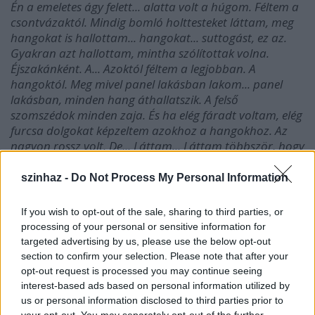
Én a emeletes ágy felett... alatta volt a húgom. Féltem a
csontvázaktól. Mindig bomló holttesteket láttam, meg
hangokat is hallottam... hangokat... suttogást, ez az.
Gyakran azt hallottam, mintha szólítottak volna.
Éjszakánként. A... Azoktól féltem a legjobban. A
hangoktól. Meg mivel panel lakásban lakom... panel
lakásban, minden hang áthallatszik. A felső
szomszédok minden zaja. És ha elég fáradt voltam, elég
furcsa dolgokat képzeltem azokhoz a hangokhoz. Az
nagyon rossz volt. De... Láttam... Láttam többször, hogy
megölök valakit. Az is rossz volt, mert azt nem akartam.
Persze azt... A sötétben... Attól is féltem, hogy egyedül
szinhaz -
Do Not Process My Personal Information
maradok. Lehet, hogy ezt már felsoroltam... Gyakran
megálmodtam a következő napot. Megálmodtam, hogy
If you wish to opt-out of the sale, sharing to third parties, or
az iskolában mi fog történni. És általában rossz dolgok
processing of your personal or sensitive information for
történtek. Ez azért volt rossz... Mert olyan érzést keltett
targeted advertising by us, please use the below opt-out
bennem, mintha napközben aludtam volna el és... Ha
section to confirm your selection. Please note that after your
valami már megtörtént volna egyszer... Nagyon rossz
opt-out request is processed you may continue seeing
dolog álmodni, vagy elképzelni azt, amiről lemaradtál.
interest-based ads based on personal information utilized by
Féltem a kerületi gyerekektől de azokkal sosem
us or personal information disclosed to third parties prior to
your opt-out. You may separately opt-out of the further