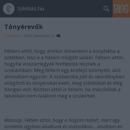
Színház.hu
Tányérevők
szinhazhu
•
2005. november 21.
Féltem attól, hogy amikor kimentem a konyhába a
sötétben, lesz-e a hátam mögött valaki. Féltem attól,
hogyha visszamegyek holttestek lesznek a
szobámban. Meg féltem egy kosfejû szörnytõl, akit
álmodtam egyszer. A szobámba jött és neonfényben
világított és tányérokat evett, meg szétdobál és elég
hangos volt. Közben attól is féltem, ha mászkálok a
lakásban nem találom meg a szüleimet.
Másnap. Féltem attól, hogy a húgom halott, mert egy
emeletes ágyban aludtunk és másodikon... aludtam én.