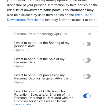
álmodtam. Nem érdekeltek. Féltem, hogy megtalálnak,
de nem éjszaka. Féltem a másnapi verekedésektől...
disclosure of your personal information by third parties on the
IAB’s list of downstream participants. This information may
Tudtam, hogy verekedni fogok, mert verekednem kell.
also be disclosed by us to third parties on the
IAB’s List of
Hehe! Attól féltem. Hogy nem lesz belőlem senki. Attól
Downstream Participants
that may further disclose it to other
félek, hogy nem sikerül elérnem, amit elgondoltam.
third parties.
Hogy nem sikerül a figyelmemet megosztanom. Illetve,
hogy a figyelmemet túlságosan megosztom. Nem tudok
Please note that this website/app uses one or more Google
Personal Data Processing Opt Outs
semmit végigcsinálni. Ha nem tudok semmit
services and may gather and store information including but
végigcsinálni, akkor nem viszem semmire. Senki nem fog
not limited to your visit or usage behaviour. You may click to
I want to opt-out of the Sharing of my
personal data.
rám emlékezni, pedig ennek tökre nincs értelme... Amit
grant or deny consent to Google and its third-party tags to
Opted In
maximálisan el tudsz érni, az az, hogy a történelem
use your data for below specified purposes in below Google
könyvek két oldalban megemlékeznek rólad. Attól félek,
consent section.
I want to opt-out of the Sale of my
hogy nem csinálom jól az életemet, hogy nem élek
Personal Data.
Opted In
eleget, mert szerintem a családomban senki sem élt
eleget. Kevés az idő. Meg attól félek, hogy nem fogom
I want to opt-out of processing my
tudni elhatározni magam... Hogy mi legyek... Félek a
Personal Data for Targeted Advertising.
sötétben. Hogy elfelejtek valamit... Hogy elvesztem a
Opted In
barátaimat... Hogy egyedül maradok... Hogy nem
I want to opt-out of Collection, Use,
szeretnek... Nagyon félek attól, hogy nem szeretnek.
Retention, Sale, and/or Sharing of my
Personal Data that Is Unrelated with the
Purposes for which it was collected.
Meséltem már a kosfejű szörnyről? Az a kosfejű szörny
Opted Out