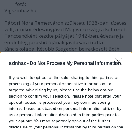
fotó:
Vígszínház.hu
Tábori Nóra Temesváron született 1928-ban, tízéves
volt, amikor édesanyjával Magyarországra költözött.
Táncosnőként kezdte pályáját 1942-ben, édesanyja
eredetileg járáshibájának javítására íratta
tánciskolába. Később Szegeden beiratkozott Both
Béla színiiskolájába, ő figyelt fel tehetségére, neki
köszönheti, hogy 1943-ban levizsgázott az akkori
szinhaz -
Do Not Process My Personal Information
színiakadémián. Szombathelyen Szalay Károly
magántársulatának tagja lett, majd Győrben,
If you wish to opt-out of the sale, sharing to third parties, or
Sopronban, Pécsett lépett föl a tánc mellett főként
processing of your personal or sensitive information for
szubrett szerepekben.
targeted advertising by us, please use the below opt-out
section to confirm your selection. Please note that after your
Első igazi prózai szerepét Szegeden játszotta 1949-
opt-out request is processed you may continue seeing
ben, Gorkij Ellenségek című darabjában. 1951-ig
interest-based ads based on personal information utilized by
játszott a Tisza-parti városban, akkor a Vígszínház
us or personal information disclosed to third parties prior to
elődjéhez, a Magyar Néphadsereg Színházhoz
your opt-out. You may separately opt-out of the further
szerződött. A Vígben egy ideig naivákat,
disclosure of your personal information by third parties on the