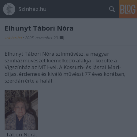
Színház.hu
Elhunyt Tábori Nóra
szinhazhu
•
2005. november 23.
Elhunyt Tábori Nóra színmûvész, a magyar
színházmûvészet kiemelkedõ alakja - közölte a
Vígszínház az MTI-vel. A Kossuth- és Jászai Mari-
díjas, érdemes és kiváló mûvészt 77 éves korában,
szerdán érte a halál.
Tábori Nóra.