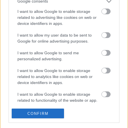
Google consents
asszonyságot formált meg.
I want to allow Google to enable storage
Jászai Mari-díjas lett 1957-ben és 1961-ben,
related to advertising like cookies on web or
érdemes művész 1975-ben, kiváló művész 1981-ben.
device identifiers in apps.
1992-ben elsőként részesült életművéért a Pro
Comedia-emlékdíjban. 1994-ben megkapta a
I want to allow my user data to be sent to
Kossuth-díjat, az országos színházi találkozó díját és
Google for online advertising purposes.
a Ruttkai Éva-emlékdíjat.
I want to allow Google to send me
(MTI)
personalized advertising.
I want to allow Google to enable storage
related to analytics like cookies on web or
device identifiers in apps.
I want to allow Google to enable storage
related to functionality of the website or app.
Ajánlott bejegyzések:
I want to allow Google to enable storage
CONFIRM
related to personalization.
Augusztusban jön az év legvidámabb