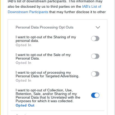
munkásnőket játszott, aztán megtalálták a testéhez,
IAB’s list of downstream participants. This information may
lelkéhez közelebb álló figurák. Kritikusok szerint
also be disclosed by us to third parties on the
IAB’s List of
politikai bombaként robbant 1956-ban az Antigoné
Downstream Participants
that may further disclose it to other
egy átdolgozott előadása, amelyben ő alakította a
third parties.
címszerepet.
Please note that this website/app uses one or more Google
Personal Data Processing Opt Outs
services and may gather and store information including but
Nagy darabok nagy szerepeit játszhatta el később:
not limited to your visit or usage behaviour. You may click to
I want to opt-out of the Sharing of my
volt Roxane (Rostand: Cyrano), Pearce-né (Shaw:
personal data.
grant or deny consent to Google and its third-party tags to
Pygmalion), Kvasnya (Gorkij: Éjjeli menedékhely),
Opted In
use your data for below specified purposes in below Google
Orbánné (Örkény: Macskajáték). Legnagyobb sikere
consent section.
I want to opt-out of the Sale of my
talán Jónásné alakítása volt Csurka István
Personal Data.
Házmestersirató című darabjában.
Opted In
Számos filmben is játszott, így a Merénylet, az Esős
I want to opt-out of processing my
Personal Data for Targeted Advertising.
vasárnap, a Kárpáthy Zoltán, a Jó estét nyár, jó estét
Opted In
szerelem, A Pendragon legenda, a Szépek és
bolondok, a Fekete gyémántok, az Abigél, az
I want to opt-out of Collection, Use,
Retention, Sale, and/or Sharing of my
Uramisten és a Sztracsatella című alkotásban.
Personal Data that Is Unrelated with the
Humorára a kabaré világában is felfigyeltek;
Purposes for which it was collected.
Opted Out
szívesen játszott rádióban, televízióban. Máthé
Erzsivel közös jeleneteiben egyszerű, szókimondó