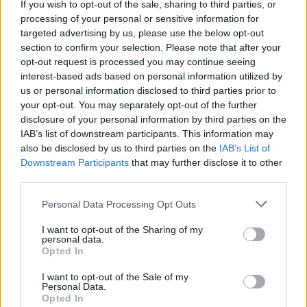
If you wish to opt-out of the sale, sharing to third parties, or
amíg az opera eljut izgalmas pontjaihoz, a
processing of your personal or sensitive information for
nagyszerű tenor és mezzoszoprán áriákhoz.
targeted advertising by us, please use the below opt-out
Különösen a kitűnő tenor nevét ajánlom olvasóim
section to confirm your selection. Please note that after your
figyelmébe, aki
Ramiro
herceg szerepét szenzációs
opt-out request is processed you may continue seeing
énektechnikával prezentálta. Juan Diego Flórez
interest-based ads based on personal information utilized by
torkából úgy repkedtek a magas C-ék, mint
Cape
us or personal information disclosed to third parties prior to
Kennedy
ről az űrrakéták. Maestro
Bruno
your opt-out. You may separately opt-out of the further
Campanella
a
bel canto
operák nemzetközi hírű
disclosure of your personal information by third parties on the
olasz specialistája, kinek pálcája alatt nagyszerűen
IAB’s list of downstream participants. This information may
forrott eggyé az előadás. Az 1969-ben készült
also be disclosed by us to third parties on the
IAB’s List of
produkció, a kiváló francia díszlet és jelmeztervező,
Downstream Participants
that may further disclose it to other
néhai
third parties.
Jean-Pierre Ponnelle
alkotása 36 év után is
remekül állja a helyét
Hamupipőke
mesevilágában.
Please note that this website/app uses one or more Google
Personal Data Processing Opt Outs
services and may gather and store information including but
not limited to your visit or usage behaviour. You may click to
I want to opt-out of the Sharing of my
personal data.
grant or deny consent to Google and its third-party tags to
Opted In
use your data for below specified purposes in below Google
Színpadkép
consent section.
I want to opt-out of the Sale of my
Personal Data.
a La
Opted In
Cenerentola