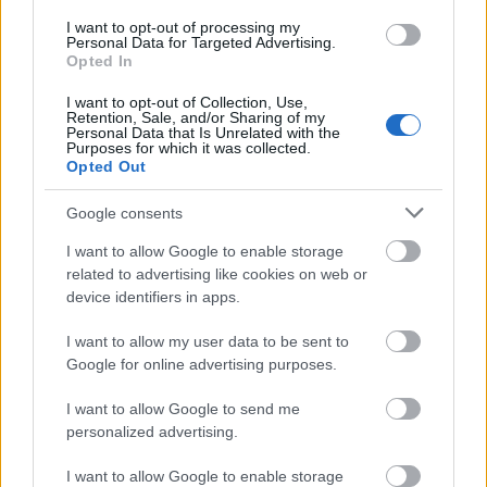
második
I want to opt-out of processing my
felvonásából.
Personal Data for Targeted Advertising.
Opted In
Fotó: Robert
Kusel
I want to opt-out of Collection, Use,
Retention, Sale, and/or Sharing of my
Personal Data that Is Unrelated with the
Giacomo Puccini
Manon Lescaut
című operájának
Purposes for which it was collected.
előadása a francia
Olivier Tambosi
tradíciókhoz
Opted Out
hűséges rendezésében tökéletesen
összekapcsolódott a német díszlet és jelmeztervező
Google consents
Frak Philipp Schlössman
munkájával. A változatos
I want to allow Google to enable storage
színpadképek: francia kisvárosi tér, az előkelő
related to advertising like cookies on web or
hálószoba, a börtön Le Havre kikötőjében és végül a
device identifiers in apps.
puszta sivatag New Orleans környékén pontosan
beillettek Puccini elképzelésébe, amint a két kitűnő
I want to allow my user data to be sent to
principális énekes, a finn szoprán
Karita Mattila
Google for online advertising purposes.
Manon Lescaut
és az orosz tenor
Vladimir Galouzine
Des Grieux
szerepében. Mattila a darab elején kissé
I want to allow Google to send me
idősnek tűnt a tinédzser Manon formálásához,
personalized advertising.
később elfogadhatóbbá vált az érett kokott
szerepkörében. Puccini operáit következetesen két-
I want to allow Google to enable storage