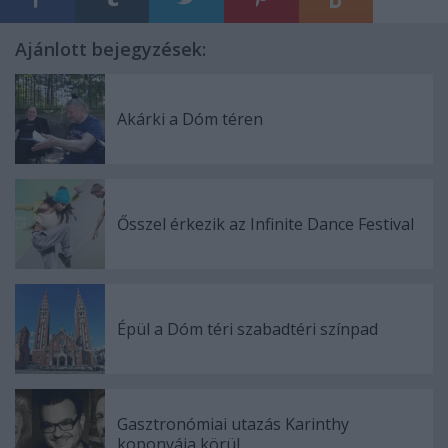
Ajánlott bejegyzések:
Akárki a Dóm téren
Ősszel érkezik az Infinite Dance Festival
Épül a Dóm téri szabadtéri színpad
Gasztronómiai utazás Karinthy
koponyája körül