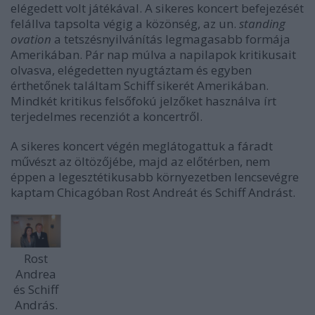
elégedett volt játékával. A sikeres koncert befejezését
felállva tapsolta végig a közönség, az un.
standing
ovation
a tetszésnyilvánítás legmagasabb formája
Amerikában. Pár nap múlva a napilapok kritikusait
olvasva, elégedetten nyugtáztam és egyben
érthetőnek találtam Schiff sikerét Amerikában.
Mindkét kritikus felsőfokú jelzőket használva írt
terjedelmes recenziót a koncertről.
A sikeres koncert végén meglátogattuk a fáradt
művészt az öltözőjébe, majd az előtérben, nem
éppen a legesztétikusabb környezetben lencsevégre
kaptam Chicagóban Rost Andreát és Schiff Andrást.
Rost
Andrea
és Schiff
András.