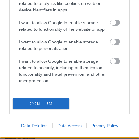
három különböző szoprán hangra írta, ezért is olyan
related to analytics like cookies on web or
nehéz tökéletes
Mimit, Cso-cso-szánt
vagy
Manon
t
device identifiers in apps.
találni. Talán éppen ez volt az oka annak, hogy
Mattila színészi alakítása valamivel felülmúlta
I want to allow Google to enable storage
énekesi teljesítményét, tökéletes Puccini
related to functionality of the website or app.
heroine
-
hősnő - nem létezik. Vladimir Galouzine eget rengető
I want to allow Google to enable storage
hangerejével helyenként már-már túllőtt a célon,
related to personalization.
azután szebben és kissé visszafogottabban énekelt.
Hatalmas hang, pazar színészi alakítás, remek
I want to allow Google to enable storage
tenor. Szerencsésnek mondhatja magát az a
related to security, including authentication
társulat, amely évről évre szupersztárokkal töltheti
functionality and fraud prevention, and other
meg szereposztásait. A zenekart
Bruno Bartoletti
user protection.
vezényelte, aki 1956 óta dolgozik a chicagói
Lyric
Operánál.
Az idős karnagy, remek muzsikus - egy
időben a társulat zeneigazgatója volt -, aki közel
CONFIRM
hatszáz operát dirigált a
Lyric
ben, a zenekari árokból
az elmúlt 49 év alatt.
Data Deletion
Data Access
Privacy Policy