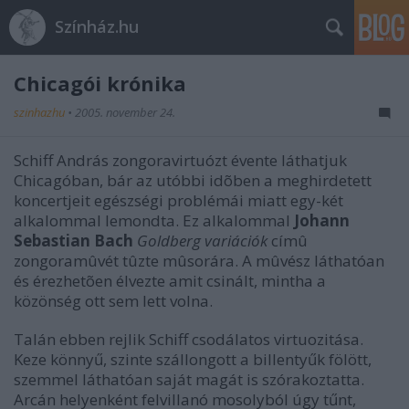
Színház.hu
Chicagói krónika
szinhazhu
•
2005. november 24.
Schiff András zongoravirtuózt évente láthatjuk
Chicagóban, bár az utóbbi idõben a meghirdetett
koncertjeit egészségi problémái miatt egy-két
alkalommal lemondta. Ez alkalommal
Johann
Sebastian Bach
Goldberg variációk
címû
zongoramûvét tûzte mûsorára. A mûvész láthatóan
és érezhetõen élvezte amit csinált, mintha a
közönség ott sem lett volna.
Talán ebben rejlik Schiff csodálatos virtuozitása.
Keze könnyű, szinte szállongott a billentyűk fölött,
szemmel láthatóan saját magát is szórakoztatta.
Arcán helyenként felvillanó mosolyból úgy tűnt,