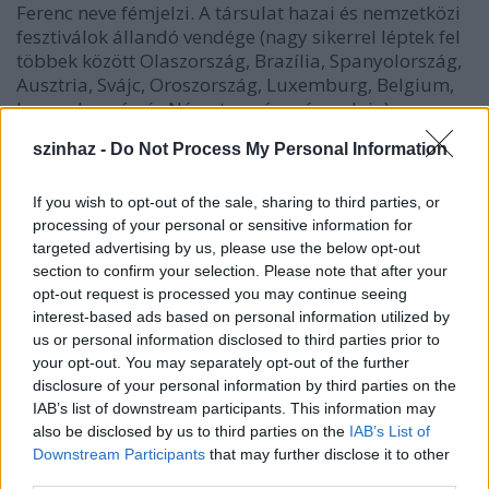
Ferenc neve fémjelzi. A társulat hazai és nemzetközi
fesztiválok állandó vendége (nagy sikerrel léptek fel
többek között Olaszország, Brazília, Spanyolország,
Ausztria, Svájc, Oroszország, Luxemburg, Belgium,
Lengyelország és Németország színpadain).
Legutóbb a Kairói Nemzetközi Alternatív Színházi
szinhaz -
Do Not Process My Personal Information
Fesztiválon Fehér Ferenc "A legjobb férfi színész"
díját vehette át.
If you wish to opt-out of the sale, sharing to third parties, or
A "Medusa piercing" és az "EXIT" című előadásukkal
processing of your personal or sensitive information for
meghívást nyertek Teheránba (Irán) a január 21-29.
targeted advertising by us, please use the below opt-out
között megrendezésre kerülő 24. Fadjr Nemzetközi
section to confirm your selection. Please note that after your
opt-out request is processed you may continue seeing
Színházi Fesztiválra.
interest-based ads based on personal information utilized by
us or personal information disclosed to third parties prior to
Az Intro Fesztivál - Modern Művészeti Összefogás
your opt-out. You may separately opt-out of the further
keretében a TRAFÓ bemutatja:
disclosure of your personal information by third parties on the
Finita la Commedia: Emberkönyv
IAB’s list of downstream participants. This information may
also be disclosed by us to third parties on the
IAB’s List of
Downstream Participants
that may further disclose it to other
third parties.
az emberkönyv 'se jó, se rossz'.