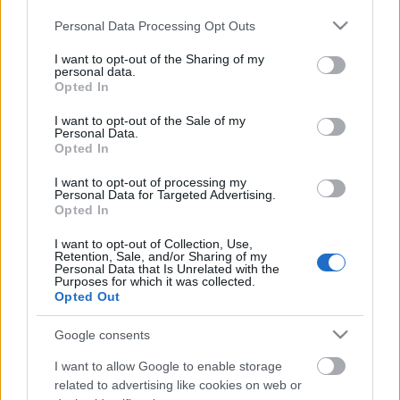
védetten önveszélyes K.U.S. Kuss!
Please note that this website/app uses one or more Google
Personal Data Processing Opt Outs
egy botránykő. kövecske. csendesen gyűrűző
services and may gather and store information including but
hullámokkal.
not limited to your visit or usage behaviour. You may click to
I want to opt-out of the Sharing of my
personal data.
grant or deny consent to Google and its third-party tags to
Opted In
Szabad lény/Free being:
Fehér Ferenc
(tánc)
use your data for below specified purposes in below Google
Koreográfia/Choreography:
O. Caruso, Fehér
consent section.
I want to opt-out of the Sale of my
Ferenc
Personal Data.
Opted In
Zenei szerkesztő/Music compilation:
Kovacsovics
Dávid
I want to opt-out of processing my
Videó, fotó/Video, photo:
Szenteleki Dóra
Personal Data for Targeted Advertising.
Grafika/Graphic design:
Marton Zsolt
Opted In
Fény/Light design:
Szabados Tamás, Marton Zsolt
I want to opt-out of Collection, Use,
Rendező/Directed by: O. Caruso
Retention, Sale, and/or Sharing of my
Personal Data that Is Unrelated with the
Purposes for which it was collected.
Premier: December 2-3. (P-Szo) 20h
Opted Out
Támogatók: Intro Fesztivál, NKÖM, Fővárosi
Google consents
Közgyűlés Kulturális Bizottsága, Műhely Alapítvány,
Új Előadóművészeti Alapítvány, Trafó, Táncélet,
I want to allow Google to enable storage
Színház.hu
related to advertising like cookies on web or