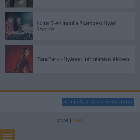
Július 5-én indul a Zsámbéki Nyári
Színház
TáncPark - Nyáresti táncélmény élőben
SÜTI BEÁLLÍTÁSOK MÓDOSÍTÁSA
mobil
|
teljes