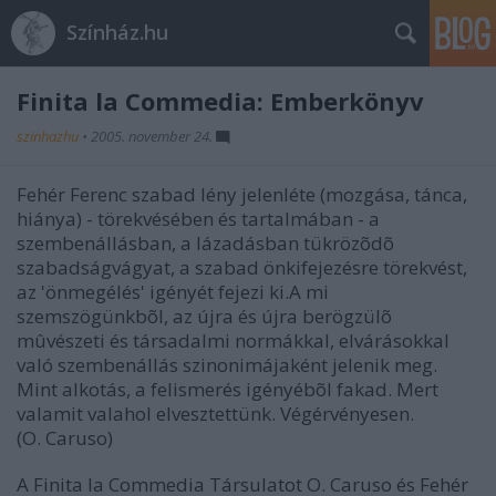
Színház.hu
Finita la Commedia: Emberkönyv
szinhazhu
•
2005. november 24.
Fehér Ferenc szabad lény jelenléte (mozgása, tánca,
hiánya) - törekvésében és tartalmában - a
szembenállásban, a lázadásban tükrözõdõ
szabadságvágyat, a szabad önkifejezésre törekvést,
az 'önmegélés' igényét fejezi ki.A mi
szemszögünkbõl, az újra és újra berögzülõ
mûvészeti és társadalmi normákkal, elvárásokkal
való szembenállás szinonimájaként jelenik meg.
Mint alkotás, a felismerés igényébõl fakad. Mert
valamit valahol elvesztettünk. Végérvényesen.
(O. Caruso)
A Finita la Commedia Társulatot O. Caruso és Fehér