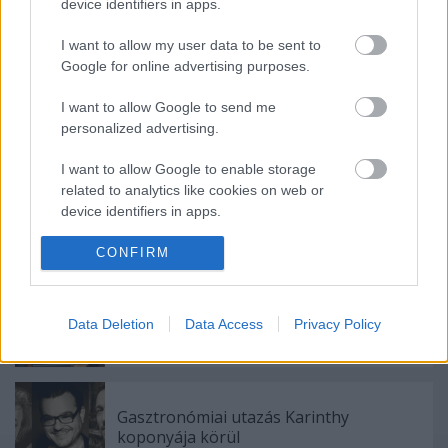
device identifiers in apps.
I want to allow my user data to be sent to
Google for online advertising purposes.
I want to allow Google to send me
personalized advertising.
Ajánlott bejegyzések:
I want to allow Google to enable storage
related to analytics like cookies on web or
A Madách Színház zárt ajtók mellett is
device identifiers in apps.
közel 6000 nézőt fogadott júniusban
I want to allow Google to enable storage
CONFIRM
related to functionality of the website or app.
Bányavirág 50 – Közönségtalálkozó és
I want to allow Google to enable storage
Data Deletion
Data Access
Privacy Policy
jubileumi előadás
related to personalization.
I want to allow Google to enable storage
related to security, including authentication
Gasztronómiai utazás Karinthy
functionality and fraud prevention, and other
koponyája körül
user protection.