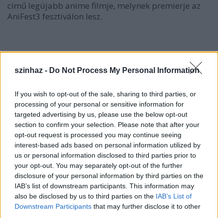
című legújabb anime filmje, melynek premierje az
AniFest3 fesztiválon lesz.
A vándorló palota egy igazi, sajátosan japán mese:
egy átok miatt a fősszereplő kislányból agg
szinhaz -
Do Not Process My Personal Information
vénasszony lesz. Ezzel kezdetét veszi egy furcsa,
varázslatos utazás, amelyben szerepet kap egy jófej
If you wish to opt-out of the sale, sharing to third parties, or
tűz-démon által irányított, lépkedő palota, egy ifjú
processing of your personal or sensitive information for
és jóképű mágus, valamint rengeteg mágikus lény. A
targeted advertising by us, please use the below opt-out
mese a lebilincselő történet mellett az olyan
section to confirm your selection. Please note that after your
alapvető emberi értékekről szól, mint a lemondás, a
opt-out request is processed you may continue seeing
szeretet, és az elfogadás. Nyolc év felett kötelező,
interest-based ads based on personal information utilized by
felnőtteknek is.
us or personal information disclosed to third parties prior to
your opt-out. You may separately opt-out of the further
A filmhez kapcsolva december 9-én pénteken, az
disclosure of your personal information by third parties on the
AniFest fórumbeszélgetést tart az anime műfajáról.
IAB’s list of downstream participants. This information may
A beszélgetés résztvevői Vágvölgyi B. András, Varró
also be disclosed by us to third parties on the
IAB’s List of
Attila, és Tóth Balázs lesznek, moderátoruk
Downstream Participants
that may further disclose it to other
Kubiszyn Viktor.
third parties.