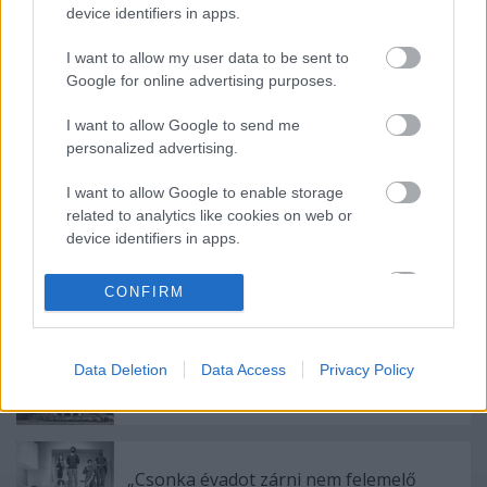
együtt.
device identifiers in apps.
I want to allow my user data to be sent to
Google for online advertising purposes.
I want to allow Google to send me
personalized advertising.
Ajánlott bejegyzések:
I want to allow Google to enable storage
related to analytics like cookies on web or
device identifiers in apps.
Indul az e-Trafó online programsorozat
I want to allow Google to enable storage
CONFIRM
related to functionality of the website or app.
I want to allow Google to enable storage
Data Deletion
Data Access
Privacy Policy
Épül a Dóm téri szabadtéri színpad
related to personalization.
I want to allow Google to enable storage
related to security, including authentication
functionality and fraud prevention, and other
„Csonka évadot zárni nem felemelő
user protection.