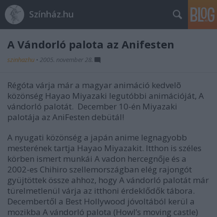
Színház.hu
A Vándorló palota az Anifesten
szinhazhu
•
2005. november 28.
Régóta várja már a magyar animáció kedvelõ
közönség Hayao Miyazaki legutóbbi animációját, A
vándorló palotát. December 10-én Miyazaki
palotája az AniFesten debütál!
A nyugati közönség a japán anime legnagyobb
mesterének tartja Hayao Miyazakit. Itthon is széles
körben ismert munkái A vadon hercegnője és a
2002-es Chihiro szellemországban elég rajongót
gyüjtöttek össze ahhoz, hogy A vándorló palotát már
türelmetlenül várja az itthoni érdeklődők tábora.
Decembertől a Best Hollywood jóvoltából kerül a
mozikba A vándorló palota (Howl’s moving castle)