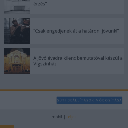
érzés"
"Csak engedjenek át a határon, jövünk!"
A jövő évadra kilenc bemutatóval készül a
Vígszínház
SÜTI BEÁLLÍTÁSOK MÓDOSÍTÁSA
mobil
|
teljes