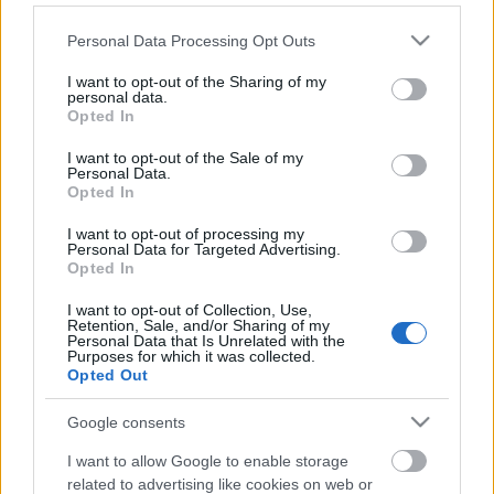
Please note that this website/app uses one or more Google
A fesztiválon, szokás szerint további kerekasztal-
Personal Data Processing Opt Outs
services and may gather and store information including but
beszélgetések is várhatóak, úgy mint a felnőtt és
not limited to your visit or usage behaviour. You may click to
I want to opt-out of the Sharing of my
gyermekanimáció különbségei, de a tavalyi sikeres
personal data.
grant or deny consent to Google and its third-party tags to
forgalmazói beszélgetést idén is folytatjuk. Magyar
Opted In
use your data for below specified purposes in below Google
forgalmazók mesélnek arról, hogy miért vagy miért
consent section.
I want to opt-out of the Sale of my
nem érdemes animációs filmet bemutatniuk, és
Personal Data.
többek közt elmondják, hogy milyen filmeket
Opted In
láthatunk jövőre a mozikban.
I want to opt-out of processing my
Personal Data for Targeted Advertising.
A vándorló palotán kívül olyan egészestés animációs
Opted In
filmek láthatóak majd, mint a Zsinóron, Terkel, a
terhelt, a Naranzs, Minyon és Dartanyan (korábban
I want to opt-out of Collection, Use,
Retention, Sale, and/or Sharing of my
Loranga) továbbá egy kanadai-belga-spanyol
Personal Data that Is Unrelated with the
koprodukcióban készült gyermekrajzfilm, a
Purposes for which it was collected.
Opted Out
Pinocchio 3000. Természetesen ott lesz még a
harmincöt filmből álló versenyprogram is, amelyek a
Google consents
2000 eurós fődíjért versenyeznek. A díjak átadására
a fesztivál közönsége számára is nyitott záró
I want to allow Google to enable storage
gálaesten kerül sor a nyertes filmek bemutatásával
related to advertising like cookies on web or