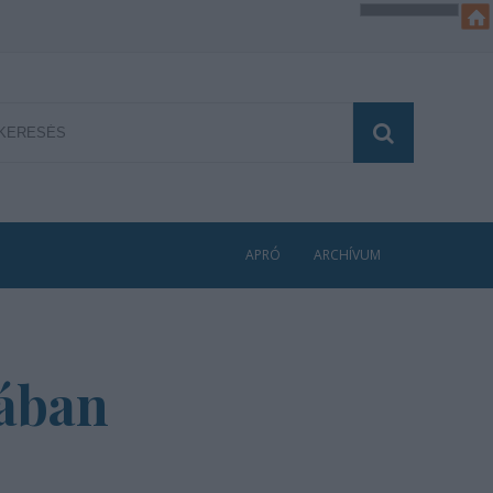
APRÓ
ARCHÍVUM
zában