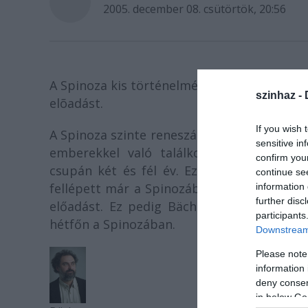
2005. december 08. csütörtök, 20:56
A Spinoza kis történelmében nagy esemény 
szinhaz -
elõadást.
If you wish 
A Spinoza szinte reneszánsz vállalkozás: étt
sensitive in
emberekkel való találkozás színhelye-mi
confirm you
csupán két és fél év. Ezen rövid idő alat
continue se
fellépett már a Spinozában. Először fordu
information 
further disc
előadást. Ez pedig Bächer Iván és Gyabro
participants
hétfőn a Spinozában.
Downstream 
Please note
information 
deny consent
in below Go