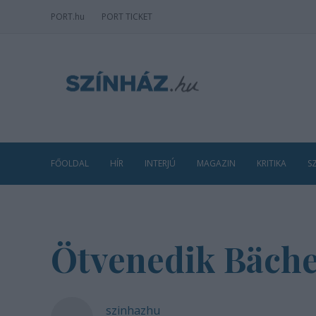
PORT
.hu
PORT TICKET
FŐOLDAL
HÍR
INTERJÚ
MAGAZIN
KRITIKA
S
Ötvenedik Bäche
szinhazhu