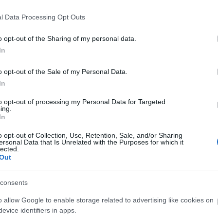
l Data Processing Opt Outs
t felolvassa:
Gyabronka József
o opt-out of the Sharing of my personal data.
In
ránál:
Bächer Iván
o opt-out of the Sale of my Personal Data.
forrás: Spinoz
In
to opt-out of processing my Personal Data for Targeted
ing.
In
o opt-out of Collection, Use, Retention, Sale, and/or Sharing
ersonal Data that Is Unrelated with the Purposes for which it
lected.
Out
consents
o allow Google to enable storage related to advertising like cookies on
evice identifiers in apps.