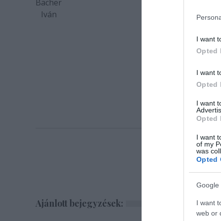
Bächer
Iván
Persona
Bächer Iván írásai
I want t
Opted 
Zongo
I want t
Opted 
I want 
Advertis
Opted 
I want t
of my P
was col
Opted 
Google 
Ajánlott bejegyzések:
I want t
web or d