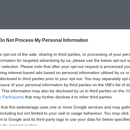
az elsõ olyan produkció, mely megéli az ötvenedik
Do Not Process My Personal Information
to opt-out of the sale, sharing to third parties, or processing of your per
erem, színház, koncert-, és kiállító terem, kávéház,
formation for targeted advertising by us, please use the below opt-out s
ndez együtt. E vállalkozás történelme valóban ku
r selection. Please note that after your opt-out request is processed y
t a vezető színészek, s a vezető értelmiség nagy r
eing interest-based ads based on personal information utilized by us or
l azonban elő, hogy egy produkció megélje az ötven
disclosed to third parties prior to your opt-out. You may separately opt-
losure of your personal information by third parties on the IAB’s list of
nka József produkciója, jövő héten a december 12
. This information may also be disclosed by us to third parties on the
IA
Participants
that may further disclose it to other third parties.
 that this website/app uses one or more Google services and may gath
including but not limited to your visit or usage behaviour. You may click 
 to Google and its third-party tags to use your data for below specifi
ogle consent section.