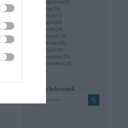
2020 augusztus
(
1
)
2020 július
(
16
)
2020 június
(
15
)
2020 május
(
20
)
2020 április
(
24
)
2020 március
(
16
)
2020 február
(
46
)
2020 január
(
28
)
2019 december
(
25
)
2019 november
(
27
)
Tovább
...
Szinház helyszínek
milyen
és az