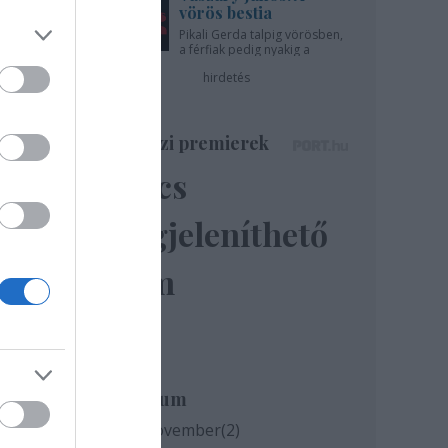
vörös bestia
Pikali Gerda talpig vörösben,
a férfiak pedig nyakig a
pácban - az Újszínházban!
hirdetés
Színházi premierek
a Ház
Nincs
megjeleníthető
elem
Archívum
2020 november
(
2
)