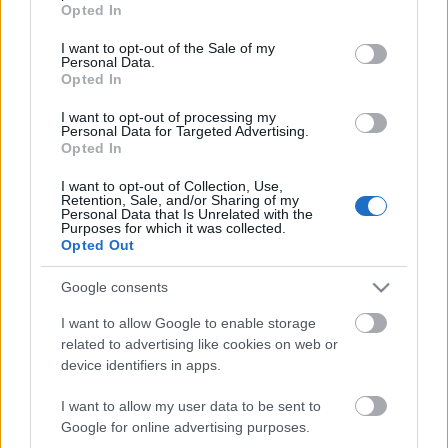
Cigányasszony: Keresztes Anna
Opted In
use your data for below specified purposes in below Google
Bíró: Fehér Dániel
consent section.
I want to opt-out of the Sale of my
Kórus: Kudari Réka, Janzsó Cecília
Personal Data.
Opted In
Koreográfus: Vass Lajos
I want to opt-out of processing my
Personal Data for Targeted Advertising.
Rendező: Elek Dóra
Opted In
forrás:
Baltazár Színház
I want to opt-out of Collection, Use,
Retention, Sale, and/or Sharing of my
Personal Data that Is Unrelated with the
Purposes for which it was collected.
Opted Out
Google consents
I want to allow Google to enable storage
Ajánlott bejegyzések:
related to advertising like cookies on web or
device identifiers in apps.
I want to allow my user data to be sent to
Indul az e-Trafó online programsorozat
Google for online advertising purposes.