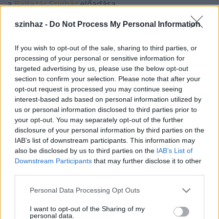
a
Baltazár Színház
előadása
december 12., hétfő (premier!),
szinhaz -
Do Not Process My Personal Information
december 13., kedd
december 14., szerda
If you wish to opt-out of the sale, sharing to third parties, or
processing of your personal or sensitive information for
19.00 Millenáris Fogadó
targeted advertising by us, please use the below opt-out
section to confirm your selection. Please note that after your
opt-out request is processed you may continue seeing
interest-based ads based on personal information utilized by
us or personal information disclosed to third parties prior to
your opt-out. You may separately opt-out of the further
Lány: Kovács Veronika
disclosure of your personal information by third parties on the
Apa: Erdős Balázs
IAB’s list of downstream participants. This information may
Anya: Horváth Szilvia
also be disclosed by us to third parties on the
IAB’s List of
Bába: Taligás Anna
Downstream Participants
that may further disclose it to other
Medve: Vostenák György
third parties.
Mutatványos: Medetz Attila
Please note that this website/app uses one or more Google
Personal Data Processing Opt Outs
Harcos: Vörös Ferenc
services and may gather and store information including but
Papnő: Rafael Erzsébet
not limited to your visit or usage behaviour. You may click to
I want to opt-out of the Sharing of my
Fiú: Szilvásy Márton
personal data.
grant or deny consent to Google and its third-party tags to