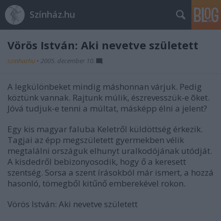
Színház.hu
Vörös István: Aki nevetve született
szinhazhu
•
2005. december 10.
A legkülönbeket mindig máshonnan várjuk. Pedig
köztünk vannak. Rajtunk múlik, észrevesszük-e õket.
Jóvá tudjuk-e tenni a múltat, másképp élni a jelent?
Egy kis magyar faluba Keletről küldöttség érkezik.
Tagjai az épp megszületett gyermekben vélik
megtalálni országuk elhunyt uralkodójának utódját.
A kisdedről bebizonyosodik, hogy ő a keresett
szentség. Sorsa a szent írásokból már ismert, a hozzá
hasonló, tömegből kitűnő emberekével rokon.
Vörös István: Aki nevetve született