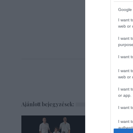
Koreo
Google 
Ren
I want t
web or d
I want t
purpose
I want 
I want t
web or d
I want t
or app.
Ajánlott bejegyzések:
I want t
I want t
authenti