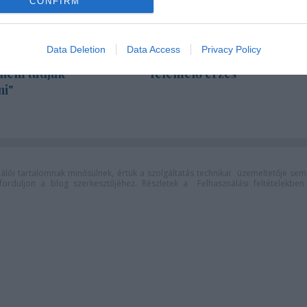
CONFIRM
Data Deletion
Data Access
Privacy Policy
za: "Színészként a
„Csonka évadot zárni nem
 nem tudjuk
felemelő érzés"
ni"
lói tartalomnak minősülnek, értük a
szolgáltatás technikai
üzemeltetője sem
n forduljon a blog szerkesztőjéhez. Részletek a
Felhasználási feltételekben