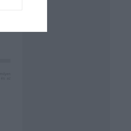
milyen
és az