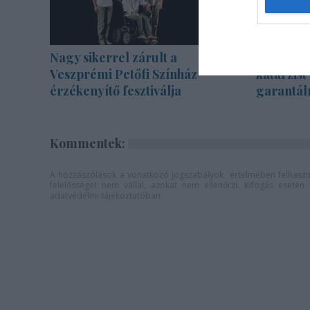
Nagy sikerrel zárult a
Sodró Eli
Veszprémi Petőfi Színház
katarzist
érzékenyítő fesztiválja
garantál
Kommentek:
A hozzászólások a
vonatkozó jogszabályok
értelmében felhaszná
felelősséget nem vállal, azokat nem ellenőrzi. Kifogás eseté
adatvédelmi tájékoztatóban
.