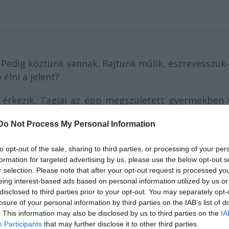
Pedig köztünk vannak. Rajtunk múlik, észrevesszük
élni a jelent?
 érkezik. Tagjai az épp megszületett gyermekben v
 utódját. A kisdedről bebizonyosodik, hogy ő a ker
Do Not Process My Personal Information
smert, a hozzá hasonló, tömegből kitűnő emberek
to opt-out of the sale, sharing to third parties, or processing of your per
formation for targeted advertising by us, please use the below opt-out s
n: Aki nevetve született
r selection. Please note that after your opt-out request is processed y
eing interest-based ads based on personal information utilized by us or
zár Színház
előadása
disclosed to third parties prior to your opt-out. You may separately opt-
losure of your personal information by third parties on the IAB’s list of
12., hétfő (premier!),
. This information may also be disclosed by us to third parties on the
IA
ember 13., kedd
Participants
that may further disclose it to other third parties.