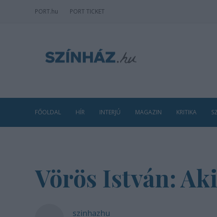
PORT
.hu
PORT TICKET
FŐOLDAL
HÍR
INTERJÚ
MAGAZIN
KRITIKA
S
Vörös István: Aki
szinhazhu