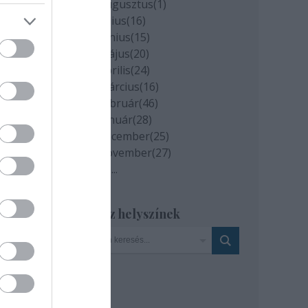
2020 augusztus
(
1
)
2020 július
(
16
)
2020 június
(
15
)
2020 május
(
20
)
2020 április
(
24
)
nház
2020 március
(
16
)
2020 február
(
46
)
2020 január
(
28
)
2019 december
(
25
)
2019 november
(
27
)
Tovább
...
Szinház helyszínek