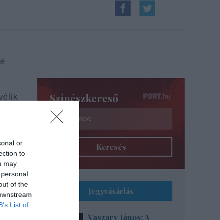
-e
élik
Színészkereső
esett
ével
sonal or
Keresés
ection to
ou may
 personal
out of the
Jegyvásárlás
 downstream
B’s List of
Vaszary János: A