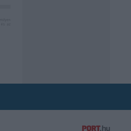
milyen
és az