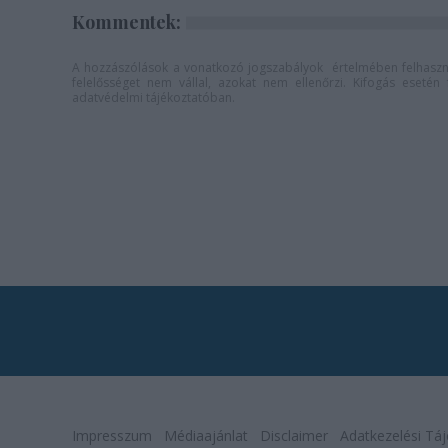
Kommentek:
A hozzászólások a
vonatkozó jogszabályok
értelmében felhaszná
felelősséget nem vállal, azokat nem ellenőrzi. Kifogás eseté
adatvédelmi tájékoztatóban
.
Impresszum
Médiaajánlat
Disclaimer
Adatkezelési Táj