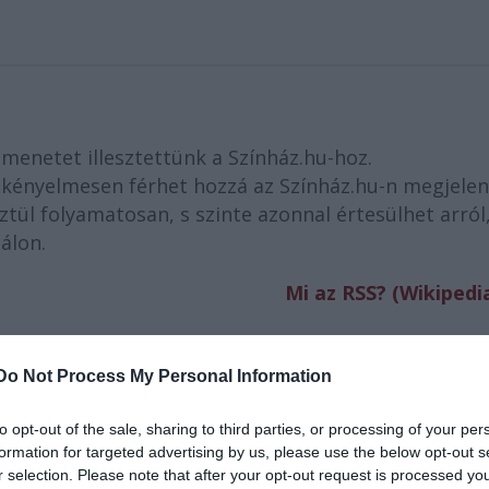
menetet illesztettünk a Színház.hu-hoz.
 kényelmesen férhet hozzá az Színház.hu-n megjele
tül folyamatosan, s szinte azonnal értesülhet arról
tálon.
Mi az RSS? (Wikipedi
 kifejezés rövidítése, nyers magyar fordításban ig
RSS olyan lehetőséget takar, melynek segítségével 
Do Not Process My Personal Information
yűjthetők a frissen megjelent hírek linkjei és r
hető, hogy a kedvenc hírportálok, hálónaplók olda
to opt-out of the sale, sharing to third parties, or processing of your per
hiszen az újonnan felkerült anyagok megjelenésérő
formation for targeted advertising by us, please use the below opt-out s
r selection. Please note that after your opt-out request is processed y
, mely szinte azonnal jelez, ha a megadott webhely