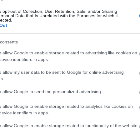
Érdemes az alapból beállítottak közül kitörölni az
o opt-out of Collection, Use, Retention, Sale, and/or Sharing
ersonal Data that Is Unrelated with the Purposes for which it
lected.
S-t?
Out
Owl
nevű alkalmazás, melynek legfőbb előnye, 
consents
ancsak ingyen letölthető a
Mozilla Thunder
z RSS formátumban publikált friss cikkek fogadá
o allow Google to enable storage related to advertising like cookies on
evice identifiers in apps.
t is használható), de a sokak által használt Out
tések. Az Internet Explorert használók a
Pluck
n
o allow my user data to be sent to Google for online advertising
ket az RSS-hírek fogadására, míg az Opera és Fir
s.
iát, de Linuxhoz és Mac OS X operációs rendszerhe
to allow Google to send me personalized advertising.
o allow Google to enable storage related to analytics like cookies on
mban is, ezen a címen:
evice identifiers in apps.
ia/image/2005-12-29/11851709/feed20.xml
o allow Google to enable storage related to functionality of the website