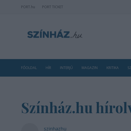
PORT
.hu
PORT TICKET
FŐOLDAL
HÍR
INTERJÚ
MAGAZIN
KRITIKA
S
Színház.hu hírol
szinhazhu