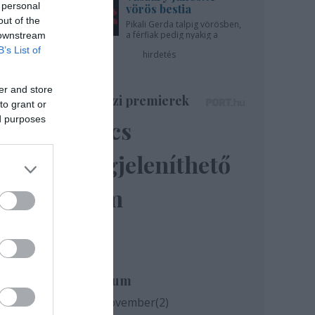
 personal
vörös bestia
out of the
Pikali Gerda talpig vörösben,
a férfiak pedig nyakig a
 downstream
.
pácban - az Újszínházban!
B’s List of
hirdetés
er and store
Színházi premierek
to grant or
gyik
ed purposes
Nincs
yíló
megjeleníthető
elem
ni az
Archívum
dott
2020 november
(
2
)