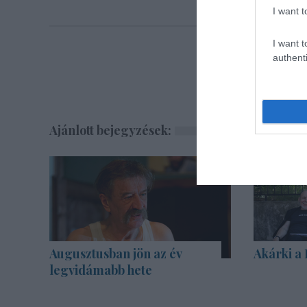
I want t
I want t
authenti
Ajánlott bejegyzések:
Augusztusban jön az év
Akárki a
legvidámabb hete