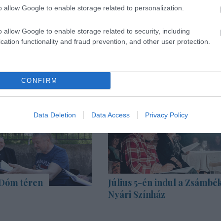
o allow Google to enable storage related to personalization.
o allow Google to enable storage related to security, including
cation functionality and fraud prevention, and other user protection.
CONFIRM
Data Deletion
Data Access
Privacy Policy
 Dóm téren
Július 5-én indul a Zsámbék
Nyári Színház