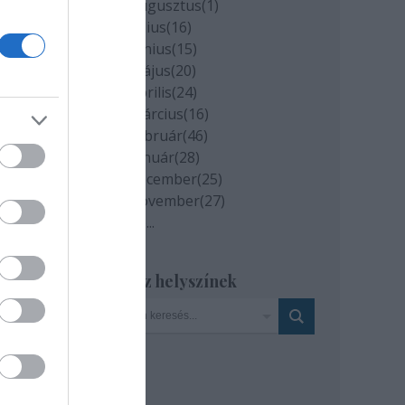
okat,
2020 augusztus
(
1
)
2020 július
(
16
)
2020 június
(
15
)
2020 május
(
20
)
2020 április
(
24
)
hogy
2020 március
(
16
)
bird
2020 február
(
46
)
sára
2020 január
(
28
)
look
2019 december
(
25
)
evű
2019 november
(
27
)
Tovább
...
efox
z is
Szinház helyszínek