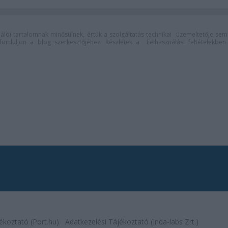
lói tartalomnak minősülnek, értük a
szolgáltatás technikai
üzemeltetője sem
n forduljon a blog szerkesztőjéhez. Részletek a
Felhasználási feltételekben
ékoztató (Port.hu)
Adatkezelési Tájékoztató (Inda-labs Zrt.)