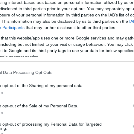
eing interest-based ads based on personal information utilized by us or
disclosed to third parties prior to your opt-out. You may separately opt-
losure of your personal information by third parties on the IAB’s list of
 hírolvasó (ún. aggregátor) szoftverrel hozzáférhet
. This information may also be disclosed by us to third parties on the
IA
Participants
that may further disclose it to other third parties.
 that this website/app uses one or more Google services and may gath
including but not limited to your visit or usage behaviour. You may click 
só szoftver Windows alá az ingyenes
Feedreader.
E
 to Google and its third-party tags to use your data for below specifi
ernyő jobb alsó sarkában automatikusan feln
ogle consent section.
frissen megjelent hírek címeit.
l Data Processing Opt Outs
zerű lépésben történik:
o opt-out of the Sharing of my personal data.
ikonra (Add new feed) kell kattintani (vagy lenyom
In
lik fel (Location of feed), melybe ezt kell bemásolni:
o opt-out of the Sale of my Personal Data.
dia/image/2005-12-29/11851709/feed.xml
In
to opt-out of processing my Personal Data for Targeted
Next, majd a Finish gombra kell klikkelni, s az a
ing.
In