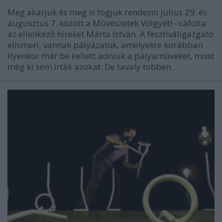
Meg akarjuk és meg is fogjuk rendezni július 29. és
augusztus 7. között a Mûvészetek Völgyét! - cáfolta
az ellenkezõ híreket Márta István. A fesztiváligazgató
elismeri, vannak pályázatok, amelyekre korábban
ilyenkor már be kellett adniuk a pályamûveket, most
még ki sem írták azokat. De tavaly többen…