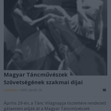
Magyar Táncművészek
Szövetségének szakmai díjai
szinhazhu
•
2005. április 29.
Április 29-én, a Tánc Világnapja tiszteltére rendezett
gálaesten adják át a Magyar Táncmûvészek