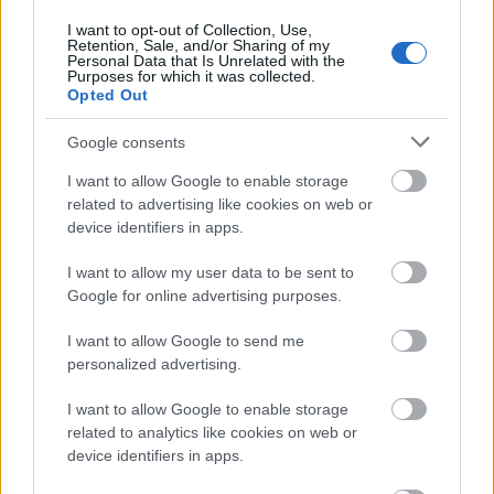
I want to opt-out of Collection, Use,
Retention, Sale, and/or Sharing of my
Personal Data that Is Unrelated with the
Purposes for which it was collected.
Opted Out
Google consents
I want to allow Google to enable storage
related to advertising like cookies on web or
device identifiers in apps.
I want to allow my user data to be sent to
Google for online advertising purposes.
Chicagói krónika
I want to allow Google to send me
personalized advertising.
szinhazhu
•
2005. április 26.
I want to allow Google to enable storage
Pár héttel ezelõtt kissé váratlanul ért a hír, magyar
related to analytics like cookies on web or
témájú darab bemutatására készül Chicago egyik
device identifiers in apps.
legjelentõsebb színháza a Steppenwolf Theatre,