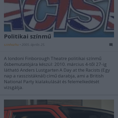
Politikai színmű
szinhazhu
•
2005. április 25.
A londoni Finborough Theatre politikai színmű
ősbemutatójára készül: 2010. március 4-től 27-ig
látható Anders Lustgarten A Day at the Racists (Egy
nap a rasszistáknál) című darabja, ami a British
National Party kialakulását és felemelkedését
vizsgálja.