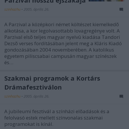
Parzival hosszú éjszakája
szinhazhu
•
2005. április 26.
A Parzival a középkori német költészet kiemelkedõ
alkotása, a kor legolvasottabb lovagregénye volt. A
Parzival elsõ teljes magyar nyelvû kiadása Tandori
Dezsõ verses fordításában jelent meg a Kláris Kiadó
gondozásában 2004 novemberében. A katolikus
egyetem piliscsabai campusán magyar színészek
és…
Szakmai programok a Kortárs
Drámafesztiválon
szinhazhu
•
2005. április 26.
A jubileumi fesztivál a színházi elõadások és a
felolvasó estek mellett színvonalas szakmai
programokat is kínál.