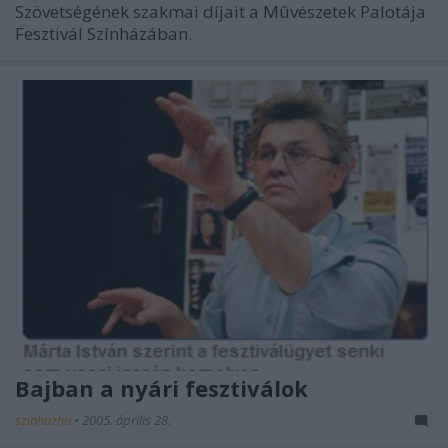
Szövetségének szakmai díjait a Mûvészetek Palotája
Fesztivál Színházában.
Bajban a nyári fesztiválok
szinhazhu
•
2005. április 28.