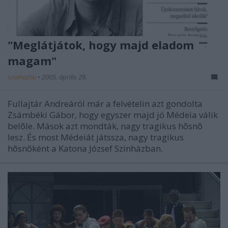
"Meglátjátok, hogy majd eladom
magam"
szinhazhu
•
2005. április 29.
Fullajtár Andreáról már a felvételin azt gondolta
Zsámbéki Gábor, hogy egyszer majd jó Médeia válik
belõle. Mások azt mondták, nagy tragikus hõsnõ
lesz. És most Médeiát játssza, nagy tragikus
hõsnõként a Katona József Színházban.