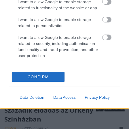
amelyben a fõszerepet a neves színész John
I want to allow Google to enable storage
Malkovich játssza.
related to functionality of the website or app.
I want to allow Google to enable storage
related to personalization.
I want to allow Google to enable storage
related to security, including authentication
functionality and fraud prevention, and other
user protection.
CONFIRM
Data Deletion
Data Access
Privacy Policy
Századik előadás az Örkény
Színházban
szinhazhu
•
2005. április 26.