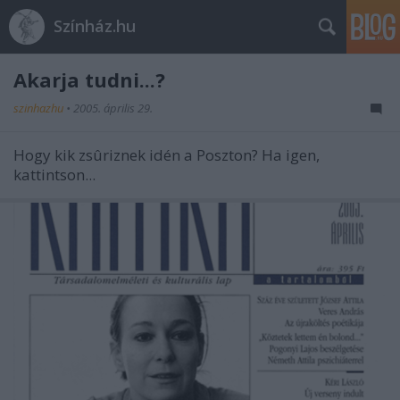
Színház.hu
Akarja tudni...?
szinhazhu
•
2005. április 29.
Hogy kik zsûriznek idén a Poszton? Ha igen,
kattintson...