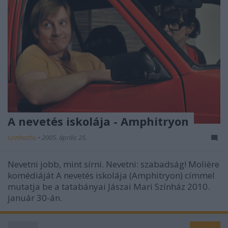
A nevetés iskolája - Amphitryon
szinhazhu
•
2005. április 25.
Nevetni jobb, mint sírni. Nevetni: szabadság! Molière
komédiáját A nevetés iskolája (Amphitryon) címmel
mutatja be a tatabányai Jászai Mari Színház 2010.
január 30-án.