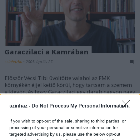
Garaczilaci a Kamrában
szinhazhu
•
2005. április 27.
Elõször Vécsi Tibi üvöltötte valahol az FMK
környékén éjjel kettõ körül, hogy tartsam a szemem
a kígyón, és hogy Garaczilaci egy darab nagyon nagy
isten, márpedig Vécsi Tibi amatõr színész volt,
amellett, hogy õrült, tehát tudta, hogy mit beszél.
szinhaz -
Do Not Process My Personal Information
If you wish to opt-out of the sale, sharing to third parties, or
processing of your personal or sensitive information for
targeted advertising by us, please use the below opt-out