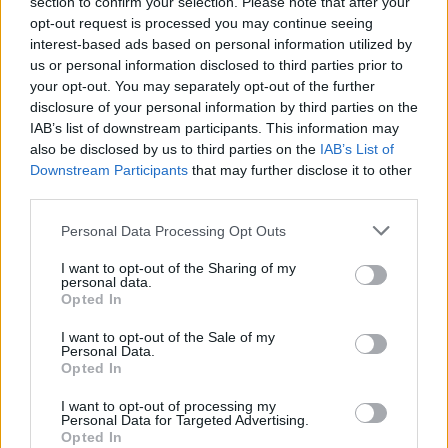
section to confirm your selection. Please note that after your
opt-out request is processed you may continue seeing
interest-based ads based on personal information utilized by
us or personal information disclosed to third parties prior to
your opt-out. You may separately opt-out of the further
disclosure of your personal information by third parties on the
IAB’s list of downstream participants. This information may
also be disclosed by us to third parties on the
IAB’s List of
Downstream Participants
that may further disclose it to other
third parties.
Please note that this website/app uses one or more Google
Personal Data Processing Opt Outs
Fényszínház előzetes
services and may gather and store information including but
not limited to your visit or usage behaviour. You may click to
I want to opt-out of the Sharing of my
szinhazhu
•
2005. április 27.
personal data.
grant or deny consent to Google and its third-party tags to
Opted In
use your data for below specified purposes in below Google
Ma délután elõször ismerkedhet a szakma - most
consent section.
I want to opt-out of the Sale of my
még csak szûk körben - a Thália Színházban a
Personal Data.
Opted In
Varázszsínház - Black Light Image Theatre
podukciójával.
I want to opt-out of processing my
Personal Data for Targeted Advertising.
Opted In