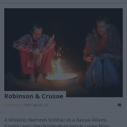
Robinson & Crusoe
szinhazhu
•
2005. április 25.
A Miskolci Nemzeti Színház és a Kassai Állami
Színház együttműködésében került színre Nino