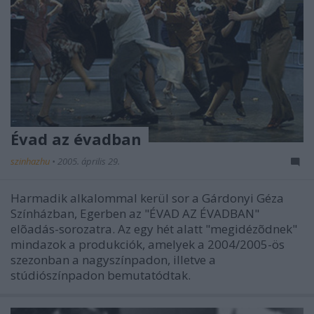
Évad az évadban
szinhazhu
•
2005. április 29.
Harmadik alkalommal kerül sor a Gárdonyi Géza
Színházban, Egerben az "ÉVAD AZ ÉVADBAN"
elõadás-sorozatra. Az egy hét alatt "megidézõdnek"
mindazok a produkciók, amelyek a 2004/2005-ös
szezonban a nagyszínpadon, illetve a
stúdiószínpadon bemutatódtak.