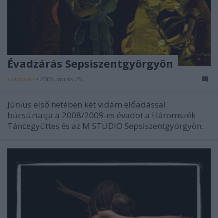
Évadzárás Sepsiszentgyörgyön
szinhazhu
•
2005. április 25.
Június első hetében két vidám előadással
búcsúztatja a 2008/2009-es évadot a Háromszék
Táncegyüttes és az M STUDIO Sepsiszentgyörgyön.