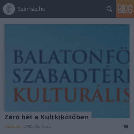
Színház.hu
Záró hét a Kultkikötőben
szinhazhu
•
2005. április 25.