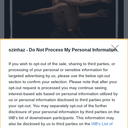
Dusa Gábor fotókiállítása
szinhaz -
Do Not Process My Personal Information
szinhazhu
•
2005. április 25.
If you wish to opt-out of the sale, sharing to third parties, or
processing of your personal or sensitive information for
Dusa Gábor fotókiállítása nyílik 2009. május 5-én,
targeted advertising by us, please use the below opt-out
pénteken 18 órakor a Ferencvárosi Művelődési
section to confirm your selection. Please note that after your
Központban. A kiállítási anyag szubjektív válogatás
opt-out request is processed you may continue seeing
az elmúlt öt évben Magyarországon fellépett
interest-based ads based on personal information utilized by
külföldi és magyar tánc és színházi társulatok
us or personal information disclosed to third parties prior to
előadásaiból. A kiállítást Bánkuti András nyitja meg.
your opt-out. You may separately opt-out of the further
disclosure of your personal information by third parties on the
IAB’s list of downstream participants. This information may
also be disclosed by us to third parties on the
IAB’s List of