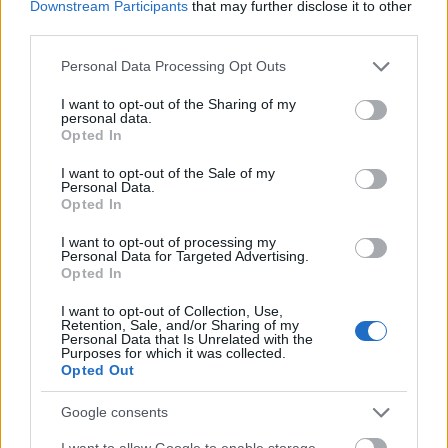
Downstream Participants
that may further disclose it to other
third parties.
Please note that this website/app uses one or more Google
Personal Data Processing Opt Outs
services and may gather and store information including but
not limited to your visit or usage behaviour. You may click to
I want to opt-out of the Sharing of my
personal data.
grant or deny consent to Google and its third-party tags to
Opted In
use your data for below specified purposes in below Google
consent section.
I want to opt-out of the Sale of my
Personal Data.
Opted In
I want to opt-out of processing my
Personal Data for Targeted Advertising.
Edith és Marlene
Opted In
szinhazhu
•
2005. április 25.
I want to opt-out of Collection, Use,
Retention, Sale, and/or Sharing of my
Personal Data that Is Unrelated with the
Még mielőtt valaki az alcím alapján a női idomokra
Purposes for which it was collected.
asszociálna, szögezzük le: ez a darab a viszonyokról
Opted Out
szól. Egy zseni harcáról a világgal, és egy másik zseni
Google consents
küzdelméről a harc ellen. A békéscsabai bemutató
mindkét életvonalat felrajzolja, Piaf görbéje és
I want to allow Google to enable storage