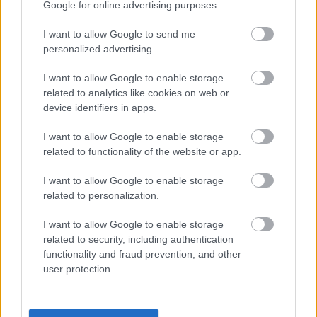
Google for online advertising purposes.
szórakoztatására képes rövid idõre emberi életet
teremteni, például egy színházi elõadás erejéig.
I want to allow Google to send me
Szórakoztató mûvész, akárcsak a halál. Most épp
personalized advertising.
egy tapír és…
I want to allow Google to enable storage
related to analytics like cookies on web or
device identifiers in apps.
I want to allow Google to enable storage
related to functionality of the website or app.
I want to allow Google to enable storage
related to personalization.
I want to allow Google to enable storage
related to security, including authentication
functionality and fraud prevention, and other
user protection.
SZÍNHÁZ, 2005 Január