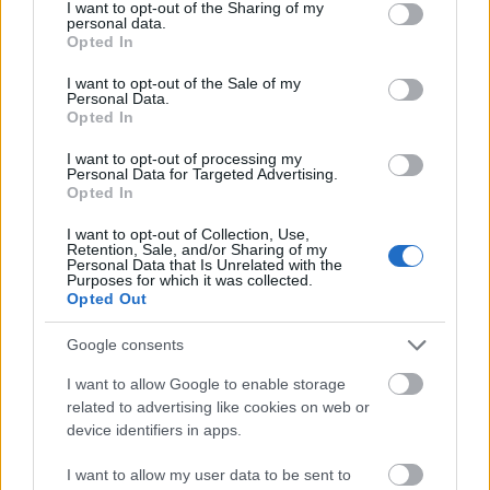
not limited to your visit or usage behaviour. You may click to
I want to opt-out of the Sharing of my
personal data.
grant or deny consent to Google and its third-party tags to
Opted In
use your data for below specified purposes in below Google
consent section.
I want to opt-out of the Sale of my
Personal Data.
Opted In
I want to opt-out of processing my
Personal Data for Targeted Advertising.
Opted In
I want to opt-out of Collection, Use,
Retention, Sale, and/or Sharing of my
Personal Data that Is Unrelated with the
Purposes for which it was collected.
Opted Out
Helge élete, Bárka
Google consents
szinhazhu
•
2005. január 07.
I want to allow Google to enable storage
related to advertising like cookies on web or
device identifiers in apps.
A darab 2004-ben játszódik. Emberek már
nincsenek, az állatok átvették az uralmat a ’majmok
I want to allow my user data to be sent to
bolygóján’. Isten még van, az állatok