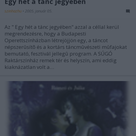
Egy hét a tánc jegyében
szinhazhu
•
2005. január 05.
Az " Egy hét a tánc jegyében" azzal a céllal kerül
megrendezésre, hogy a Budapesti
Operettszínházban létrejöjjön egy, a táncot
népszerûsítõ és a kortárs táncmûvészeti mûfajokat
bemutató, fesztivál jellegû program. A SÚGÓ
Raktárszínház remek tér és helyszín, ami eddig
kiaknázatlan volt a…