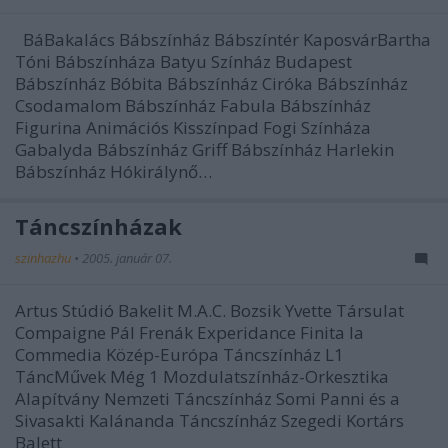
BáBakalács Bábszínház Bábszíntér KaposvárBartha
Tóni Bábszínháza Batyu Színház Budapest
Bábszínház Bóbita Bábszínház Ciróka Bábszínház
Csodamalom Bábszínház Fabula Bábszínház
Figurina Animációs Kisszínpad Fogi Színháza
Gabalyda Bábszínház Griff Bábszínház Harlekin
Bábszínház Hókirálynő…
Táncszínházak
szinhazhu
•
2005. január 07.
Artus Stúdió Bakelit M.A.C. Bozsik Yvette Társulat
Compaigne Pál Frenák Experidance Finita la
Commedia Közép-Európa Táncszínház L1
TáncMűvek Még 1 Mozdulatszínház-Orkesztika
Alapítvány Nemzeti Táncszínház Somi Panni és a
Sivasakti Kalánanda Táncszínház Szegedi Kortárs
Balett