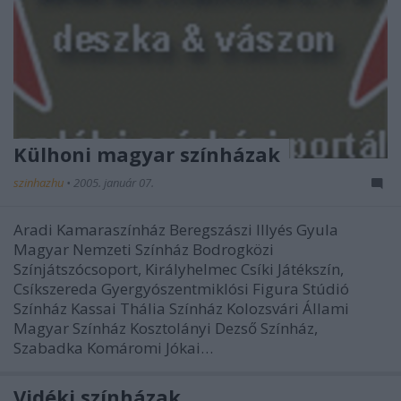
Külhoni magyar színházak
szinhazhu
•
2005. január 07.
Aradi Kamaraszínház Beregszászi Illyés Gyula
Magyar Nemzeti Színház Bodrogközi
Színjátszócsoport, Királyhelmec Csíki Játékszín,
Csíkszereda Gyergyószentmiklósi Figura Stúdió
Színház Kassai Thália Színház Kolozsvári Állami
Magyar Színház Kosztolányi Dezső Színház,
Szabadka Komáromi Jókai…
Vidéki színházak