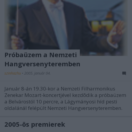
Próbaüzem a Nemzeti
Hangversenyteremben
szinhazhu
•
2005. január 04.
Január 8-án 19.30-kor a Nemzeti Filharmonikus
Zenekar Mozart-koncertjével kezdõdik a próbaüzem
a Belvárostól 10 percre, a Lágymányosi híd pesti
oldalánál felépült Nemzeti Hangversenyteremben.
2005-ös premierek