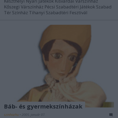
Keszthelyi Nyári Játékok Kisvárdai Várszínház
Kőszegi Várszínház Pécsi Szabadtéri Játékok Szabad
Tér Színház Tihanyi Szabadtéri Fesztivál
Báb- és gyermekszínházak
szinhazhu
•
2005. január 07.