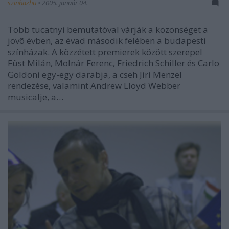
szinhazhu
•
2005. január 04.
Több tucatnyi bemutatóval várják a közönséget a
jövõ évben, az évad második felében a budapesti
színházak. A közzétett premierek között szerepel
Füst Milán, Molnár Ferenc, Friedrich Schiller és Carlo
Goldoni egy-egy darabja, a cseh Jirí Menzel
rendezése, valamint Andrew Lloyd Webber
musicalje, a…