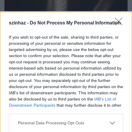
szinhaz -
Do Not Process My Personal Information
If you wish to opt-out of the sale, sharing to third parties, or
processing of your personal or sensitive information for
targeted advertising by us, please use the below opt-out
section to confirm your selection. Please note that after your
opt-out request is processed you may continue seeing
interest-based ads based on personal information utilized by
Kritikapályázat - meghosszabbítva
us or personal information disclosed to third parties prior to
your opt-out. You may separately opt-out of the further
szinhazhu
•
2005. január 07.
disclosure of your personal information by third parties on the
IAB’s list of downstream participants. This information may
also be disclosed by us to third parties on the
IAB’s List of
A SZÍNHÁZ szakfolyóirat és a magyar színházi portál
Downstream Participants
that may further disclose it to other
által meghirdetett színikritika-pályázat beérkezési
third parties.
határidejét módosítottuk. A pályamûvek
beérkezésének új határideje: 2005. február 28-a.
Please note that this website/app uses one or more Google
Personal Data Processing Opt Outs
services and may gather and store information including but