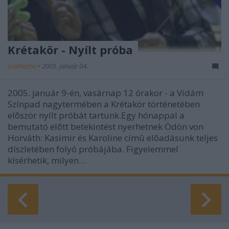
Krétakör - Nyílt próba
szinhazhu
•
2005. január 04.
2005. január 9-én, vasárnap 12 órakor - a Vidám
Színpad nagytermében a Krétakör történetében
elõször nyílt próbát tartunk.Egy hónappal a
bemutató elõtt betekintést nyerhetnek Ödön von
Horváth: Kasimir és Karoline címû elõadásunk teljes
díszletében folyó próbájába. Figyelemmel
kísérhetik, milyen…