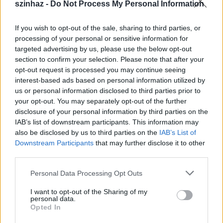
szinhaz -
Do Not Process My Personal Information
szinhazhu
•
2005. június 03.
If you wish to opt-out of the sale, sharing to third parties, or
processing of your personal or sensitive information for
Két díjjal tért haza Lengyelországból Pintér Béla és
targeted advertising by us, please use the below opt-out
Társulata: a toruni Kontakt Fesztiválon a
section to confirm your selection. Please note that after your
Parasztopera címû elõadás szerepelt nagy sikerrel.
opt-out request is processed you may continue seeing
kultura.hu
interest-based ads based on personal information utilized by
us or personal information disclosed to third parties prior to
your opt-out. You may separately opt-out of the further
"A Beregszászi Magyar Színházért" -
disclosure of your personal information by third parties on the
IAB’s list of downstream participants. This information may
jótékony célú gálaest
also be disclosed by us to third parties on the
IAB’s List of
Downstream Participants
that may further disclose it to other
szinhazhu
•
2005. június 03.
third parties.
A NEMZETI SZÍNHÁZ június 6. (hétfõ) 19:00
Please note that this website/app uses one or more Google
Personal Data Processing Opt Outs
Rendezõ: Jordán Tamás
services and may gather and store information including but
not limited to your visit or usage behaviour. You may click to
I want to opt-out of the Sharing of my
personal data.
grant or deny consent to Google and its third-party tags to
Opted In
Három bemutató az idei Agria
use your data for below specified purposes in below Google