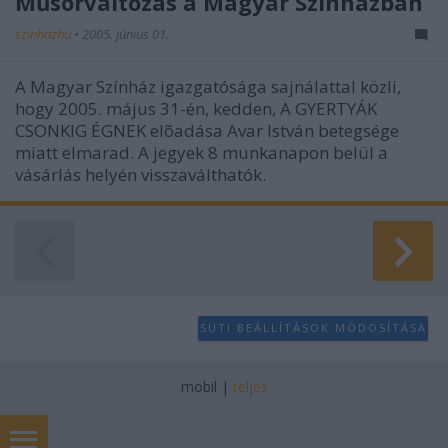
Műsorváltozás a Magyar Színházban
szinhazhu
•
2005. június 01.
A Magyar Színház igazgatósága sajnálattal közli,
hogy 2005. május 31-én, kedden, A GYERTYÁK
CSONKIG ÉGNEK elõadása Avar István betegsége
miatt elmarad. A jegyek 8 munkanapon belül a
vásárlás helyén visszaválthatók.
SÜTI BEÁLLÍTÁSOK MÓDOSÍTÁSA
mobil
|
teljes