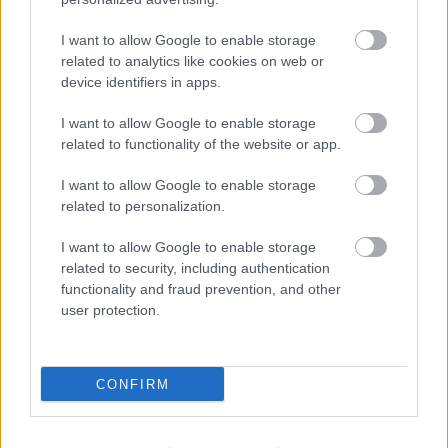
NEMZETKÖZI KULTURÁLIS TALÁLKOZÓ2005.
JÚNIUS 10 - 19. A 2005. évben a Duna Karnevál
I want to allow Google to enable storage
Nemzetközi Kulturális Találkozó színpompás
related to analytics like cookies on web or
eseménysorozatát tizedik alkalommal élvezhetik
device identifiers in apps.
fõvárosunk polgárai és vendégei. A tíz napos, fõként
I want to allow Google to enable storage
Budapest központi helyszínein zajló, a tánc és zene
related to functionality of the website or app.
minden mûfajában…
I want to allow Google to enable storage
Háború és futball
related to personalization.
szinhazhu
•
2005. június 01.
I want to allow Google to enable storage
related to security, including authentication
Miközben a fegyverek szólnak, lehet-e futballozni?
functionality and fraud prevention, and other
user protection.
Kérdi a Madáchban bemutatott Belfastban, 1969-
1972 között játszódó angol zenés darab. Rúghatunk-
e valaha békében labdába valaha is? MGP forrás:
szinhaz.hufotó: Bálint F. Gyula
CONFIRM