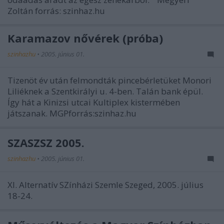
Zoltán forrás: szinhaz.hu
Karamazov nővérek (próba)
szinhazhu
•
2005. június 01.
Tizenöt év után felmondták pincebérletüket Monori
Liliéknek a Szentkirályi u. 4-ben. Talán bank épül.
Így hát a Kinizsi utcai Kultiplex kistermében
játszanak. MGPforrás:szinhaz.hu
SZASZSZ 2005.
szinhazhu
•
2005. június 01.
XI. Alternatív SZínházi Szemle Szeged, 2005. július
18-24.