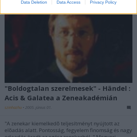
Data Deletion
Data Access
Privacy Policy
"Boldogtalan szerelmesek" - Händel :
Acis & Galatea a Zeneakadémián
szinhazhu
•
2005. június 01.
"A zenekar kiemelkedõ teljesítményt nyújtott az
elõadás alatt. Pontosság, fegyelem finomság és nagy
odaadás áradt az egész zenekarból. " Megyeri