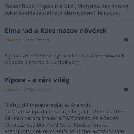
Doktor Bubó, Hyppolit a lakáj, Meztelen lány és még
sok más elõadás látható idén nyáron Tihanyban.
Elmarad a Karamazov nővérek
szinhazhu
•
2005. június 04.
A június 6. hétfõre meghírdetett Karamzov nõvérek
elõadás elmarad a Kultiplexben.
Pipora - a zárt világ
szinhazhu
•
2005. június 04.
Oláh Judit mesedarabját az Aranytíz
Teátrumszínpadán mutatja be június 9-én és 10-én
délután három órakor a TÁPSzínház. Az elõadás
fõbb szerepeiben Parti Nóra, Kovács Ferenc,
RezesJudit, Janklovics Péter és Szabó Gyõzõ látható.