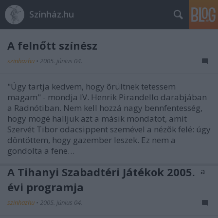
Színház.hu
A felnőtt színész
szinhazhu
•
2005. június 04.
"Úgy tartja kedvem, hogy õrültnek tetessem
magam" - mondja IV. Henrik Pirandello darabjában
a Radnótiban. Nem kell hozzá nagy bennfentesség,
hogy mögé halljuk azt a másik mondatot, amit
Szervét Tibor odacsippent szemével a nézõk felé: úgy
döntöttem, hogy gazember leszek. Ez nem a
gondolta a fene…
A Tihanyi Szabadtéri Játékok 2005.
évi programja
szinhazhu
•
2005. június 04.