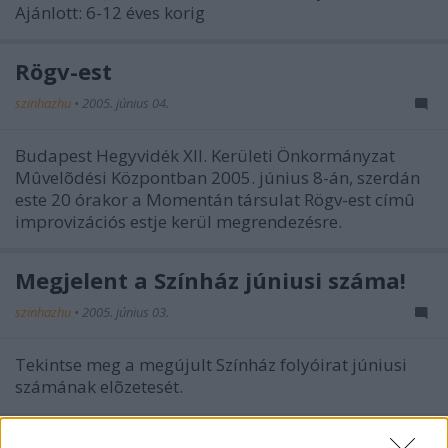
Ajánlott: 6-12 éves korig
Rögv-est
szinhazhu
•
2005. június 04.
Budapest Hegyvidék XII. Kerületi Önkormányzat
Mûvelõdési Központban 2005. június 8-án, szerdán
este 20 órakor a Momentán társulat Rögv-est címû
improvizációs estje kerül megrendezésre.
Megjelent a Színház júniusi száma!
szinhazhu
•
2005. június 03.
Tekintse meg a megújult Színház folyóirat júniusi
számának elõzetesét.
Pintér Béláék nemzetközi sikere