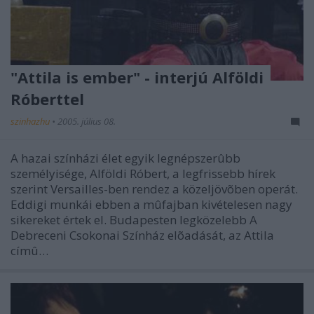
"Attila is ember" - interjú Alföldi
Róberttel
szinhazhu
•
2005. július 08.
A hazai színházi élet egyik legnépszerûbb
személyisége, Alföldi Róbert, a legfrissebb hírek
szerint Versailles-ben rendez a közeljövõben operát.
Eddigi munkái ebben a mûfajban kivételesen nagy
sikereket értek el. Budapesten legközelebb A
Debreceni Csokonai Színház elõadását, az Attila
címû…