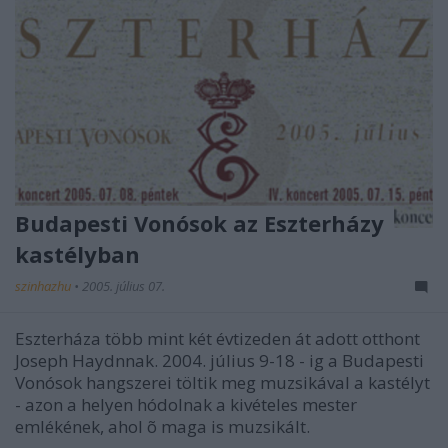
Budapesti Vonósok az Eszterházy
kastélyban
szinhazhu
•
2005. július 07.
Eszterháza több mint két évtizeden át adott otthont
Joseph Haydnnak. 2004. július 9-18 - ig a Budapesti
Vonósok hangszerei töltik meg muzsikával a kastélyt
- azon a helyen hódolnak a kivételes mester
emlékének, ahol õ maga is muzsikált.