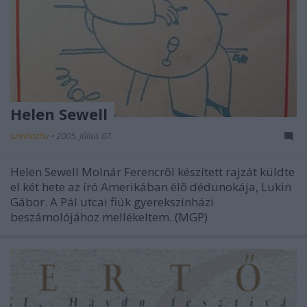
Helen Sewell
szinhazhu
•
2005. július 07.
Helen Sewell Molnár Ferencrõl készített rajzát küldte
el két hete az író Amerikában élõ dédunokája, Lukin
Gábor. A Pál utcai fiúk gyerekszínházi
beszámolójához mellékeltem. (MGP)