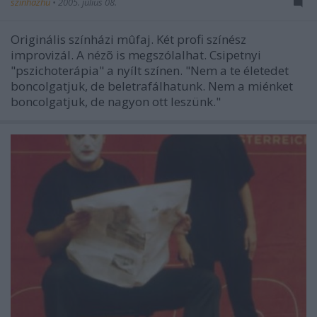
szinhazhu
•
2005. július 08.
Originális színházi mûfaj. Két profi színész
improvizál. A nézõ is megszólalhat. Csipetnyi
"pszichoterápia" a nyílt színen. "Nem a te életedet
boncolgatjuk, de beletrafálhatunk. Nem a miénket
boncolgatjuk, de nagyon ott leszünk."