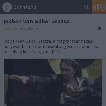
Színház.hu
Jobban van Gábor Zsazsa
szinhazhu
•
2005. július 08.
Jobban van Gábor Zsazsa, a magyar származású
hollywoodi filmsztár második agyvérzése után: már
mosolyog kórházi ágyán.[MTI]