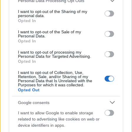
Personal Data Processing Opt Outs
services and may gather and store information including but
not limited to your visit or usage behaviour. You may click to
I want to opt-out of the Sharing of my
personal data.
grant or deny consent to Google and its third-party tags to
Opted In
use your data for below specified purposes in below Google
consent section.
I want to opt-out of the Sale of my
Personal Data.
Opted In
I want to opt-out of processing my
Personal Data for Targeted Advertising.
Opted In
I want to opt-out of Collection, Use,
Gábor Zsazsát stroke-kal kórházba
Retention, Sale, and/or Sharing of my
Personal Data that Is Unrelated with the
szállították
Purposes for which it was collected.
Opted Out
szinhazhu
•
2005. július 07.
Google consents
A nyolcvankilenc éves színésznõ kritikus állapotban
I want to allow Google to enable storage
fekszik egy Los Angeles-i kórházban. Zsazsa
related to advertising like cookies on web or
csütörtök délután Beverly Hills-i villájában
device identifiers in apps.
agyvérzést kapott, onnan a Cedar Sinai kórházba