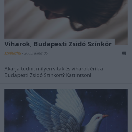
Viharok, Budapesti Zsidó Színkör
szinhazhu
•
2005. július 06.
Akarja tudni, milyen viták és viharok érik a
Budapesti Zsidó Színkört? Kattintson!