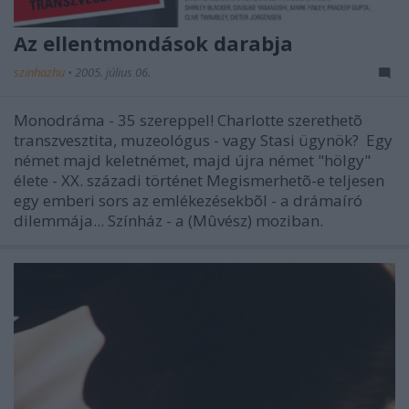
Az ellentmondások darabja
szinhazhu
•
2005. július 06.
Monodráma - 35 szereppel! Charlotte szerethetõ
transzvesztita, muzeológus - vagy Stasi ügynök? Egy
német majd keletnémet, majd újra német "hölgy"
élete - XX. századi történet Megismerhetõ-e teljesen
egy emberi sors az emlékezésekbõl - a drámaíró
dilemmája... Színház - a (Mûvész) moziban.