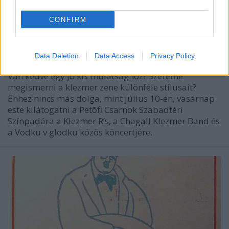
CONFIRM
Klezmer Est a PeCsá-ban
szinhazhu
•
2005. július 07.
Data Deletion
Data Access
Privacy Policy
Van kedve egy jó kis mulatsághoz? Szeretné
megismerni a klezmer zene különféle stílusait?
Ehhez nincs más dolga, mint július 10-én, vasárnap
este kilátogatni a Petõfi Csarnok Szabadtéri
Színpadára a Klezmer R’s, a Chagall Klezmer Band és
a Vodku v glodku közös köncertjére.