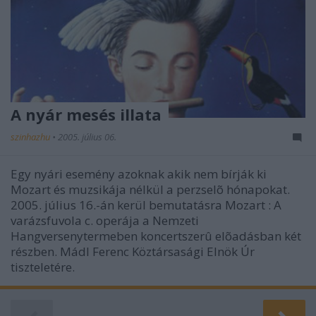
A nyár mesés illata
szinhazhu
•
2005. július 06.
Egy nyári esemény azoknak akik nem bírják ki
Mozart és muzsikája nélkül a perzselõ hónapokat.
2005. július 16.-án kerül bemutatásra Mozart : A
varázsfuvola c. operája a Nemzeti
Hangversenytermeben koncertszerû elõadásban két
részben. Mádl Ferenc Köztársasági Elnök Úr
tiszteletére.