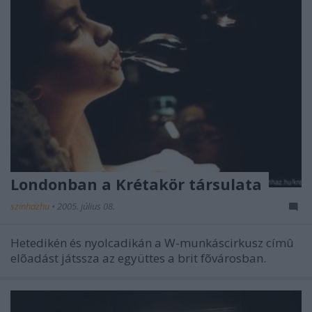
Londonban a Krétakör társulata
szinhazhu
•
2005. július 08.
Hetedikén és nyolcadikán a W-munkáscirkusz címû
elõadást játssza az együttes a brit fõvárosban.