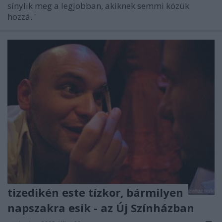
sínylik meg a legjobban, akiknek semmi közük
hozzá. '
tizedikén este tízkor, bármilyen
napszakra esik - az Új Színházban