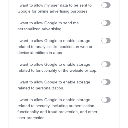
vitték. július 7. 19:44
I want to allow my user data to be sent to
Google for online advertising purposes.
Főigazgató kerestetik
I want to allow Google to send me
personalized advertising.
szinhazhu
•
2005. július 07.
I want to allow Google to enable storage
A pályázati javaslattevõ bizottság tagjainak névsora:
related to analytics like cookies on web or
device identifiers in apps.
I want to allow Google to enable storage
related to functionality of the website or app.
I want to allow Google to enable storage
related to personalization.
I want to allow Google to enable storage
related to security, including authentication
functionality and fraud prevention, and other
user protection.