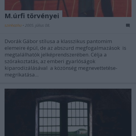
M.úrfi törvényei
szinhazhu
•
2005. július 08.
Dvorák Gábor stílusa a klasszikus pantomim
elemeire épül, de az abszurd megfogalmazások is
megtalálhatók jelképrendszerében. Célja a
szórakoztatás, az emberi gyarlóságok
kiparodizálásával a közönség megnevettetése-
megríkatása...