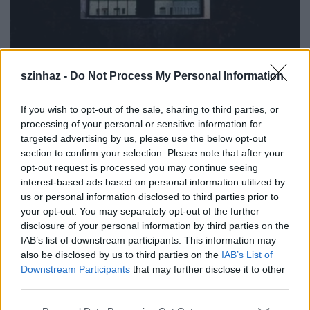
szinhaz -
Do Not Process My Personal Information
Morfománok városa - a Monostori
If you wish to opt-out of the sale, sharing to third parties, or
Erődben
processing of your personal or sensitive information for
targeted advertising by us, please use the below opt-out
szinhazhu
•
2005. július 07.
section to confirm your selection. Please note that after your
opt-out request is processed you may continue seeing
interest-based ads based on personal information utilized by
"(...) az erõd lakói, a morfománok félénkek, csak
us or personal information disclosed to third parties prior to
ritkán merészkednek elõ. Van, aki úgy tudja, hogy
your opt-out. You may separately opt-out of the further
süket-vakok, vagy szerzetesek, de mások azt
disclosure of your personal information by third parties on the
gondolják, hogy fénybõl testesültek meg. Most már
IAB’s list of downstream participants. This information may
várják Önöket, készültek erre a találkozásra."
also be disclosed by us to third parties on the
IAB’s List of
Downstream Participants
that may further disclose it to other
third parties.
Please note that this website/app uses one or more Google