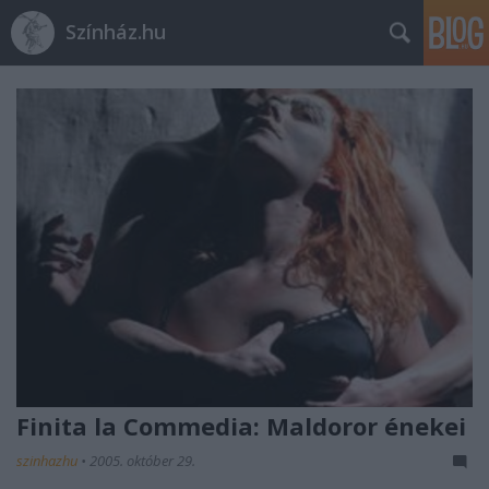
Színház.hu
Finita la Commedia: Maldoror énekei
szinhazhu
•
2005. október 29.