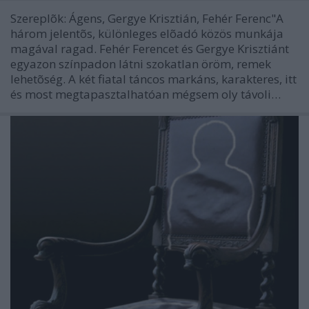
Szereplõk: Ágens, Gergye Krisztián, Fehér Ferenc"A
három jelentõs, különleges elõadó közös munkája
magával ragad. Fehér Ferencet és Gergye Krisztiánt
egyazon színpadon látni szokatlan öröm, remek
lehetõség. A két fiatal táncos markáns, karakteres, itt
és most megtapasztalhatóan mégsem oly távoli…