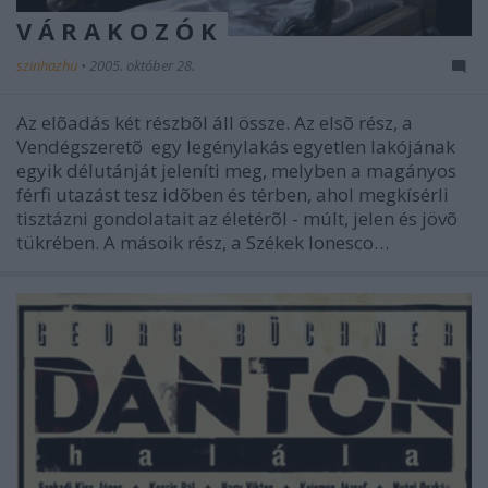
V Á R A K O Z Ó K
szinhazhu
•
2005. október 28.
Az elõadás két részbõl áll össze. Az elsõ rész, a
Vendégszeretõ egy legénylakás egyetlen lakójának
egyik délutánját jeleníti meg, melyben a magányos
férfi utazást tesz idõben és térben, ahol megkísérli
tisztázni gondolatait az életérõl - múlt, jelen és jövõ
tükrében. A másoik rész, a Székek Ionesco…