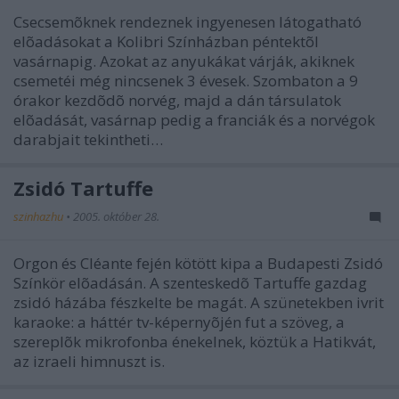
Csecsemõknek rendeznek ingyenesen látogatható
elõadásokat a Kolibri Színházban péntektõl
vasárnapig. Azokat az anyukákat várják, akiknek
csemetéi még nincsenek 3 évesek. Szombaton a 9
órakor kezdõdõ norvég, majd a dán társulatok
elõadását, vasárnap pedig a franciák és a norvégok
darabjait tekintheti…
Zsidó Tartuffe
szinhazhu
•
2005. október 28.
Orgon és Cléante fején kötött kipa a Budapesti Zsidó
Színkör elõadásán. A szenteskedõ Tartuffe gazdag
zsidó házába fészkelte be magát. A szünetekben ivrit
karaoke: a háttér tv-képernyõjén fut a szöveg, a
szereplõk mikrofonba énekelnek, köztük a Hatikvát,
az izraeli himnuszt is.