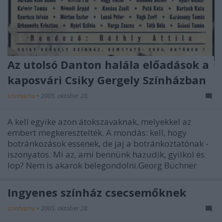
Az utolsó Danton halála előadások a
kaposvári Csiky Gergely Színházban
szinhazhu
•
2005. október 28.
A kell egyike azon átokszavaknak, melyekkel az
embert megkeresztelték. A mondás: kell, hogy
botránkozások essenek, de jaj a botránkoztatónak -
iszonyatos. Mi az, ami bennünk hazudik, gyilkol és
lop? Nem is akarok belegondolni.Georg Büchner
Ingyenes színház csecsemőknek
szinhazhu
•
2005. október 28.