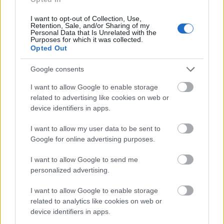
kooprodukcióban készült Phaidra címû elõadása
utoljára látható a Trafóban november 1., 3 - 6. este 8
I want to opt-out of Collection, Use,
órától és 2-án csocsó idõben este 22 órától. Tekintse
Retention, Sale, and/or Sharing of my
Personal Data that Is Unrelated with the
meg az elõadáson készült képriportunkat!
Purposes for which it was collected.
Opted Out
Az Aranytíz Teátrum
Google consents
szinhazhu
•
2005. október 27.
I want to allow Google to enable storage
related to advertising like cookies on web or
Gellérthegyi álmok, Kettecskén, Szécsi Pál, Szaffi az
device identifiers in apps.
Aranytíz novemberi mûsorán.
I want to allow my user data to be sent to
Google for online advertising purposes.
I want to allow Google to send me
personalized advertising.
I want to allow Google to enable storage
related to analytics like cookies on web or
device identifiers in apps.