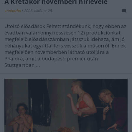
A Krétakör novemberi hírlevele
szinhazhu
•
2005. október 26.
Utolsó elõadások Feltett szándékunk, hogy ebben az
évadban valamennyi (összesen 12) produkciónkat
megfelelõ elõadásszámban játsszuk idehaza, ám jó
néhányukat egyúttal le is vesszük a mûsorról. Ennek
megfelelõen novemberben látható utoljára a
Phaidra, amit a budapesti premier után
Stuttgartban,…