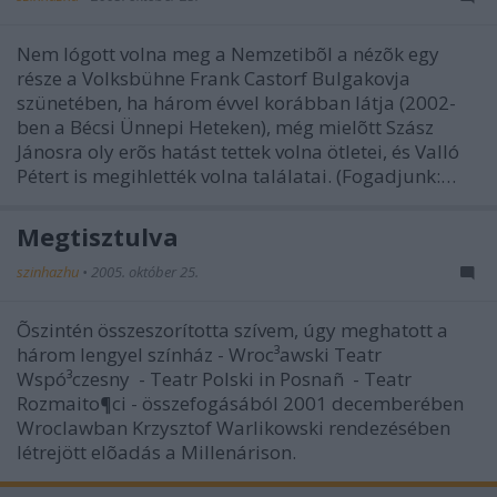
Nem lógott volna meg a Nemzetibõl a nézõk egy
része a Volksbühne Frank Castorf Bulgakovja
szünetében, ha három évvel korábban látja (2002-
ben a Bécsi Ünnepi Heteken), még mielõtt Szász
Jánosra oly erõs hatást tettek volna ötletei, és Valló
Pétert is megihlették volna találatai. (Fogadjunk:…
Megtisztulva
szinhazhu
•
2005. október 25.
Õszintén összeszorította szívem, úgy meghatott a
három lengyel színház - Wroc³awski Teatr
Wspó³czesny - Teatr Polski in Posnañ - Teatr
Rozmaito¶ci - összefogásából 2001 decemberében
Wroclawban Krzysztof Warlikowski rendezésében
létrejött elõadás a Millenárison.