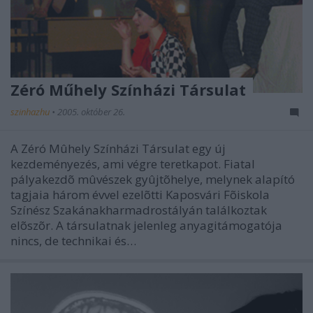
Zéró Műhely Színházi Társulat
szinhazhu
•
2005. október 26.
A Zéró Mûhely Színházi Társulat egy új
kezdeményezés, ami végre teretkapot. Fiatal
pályakezdõ mûvészek gyûjtõhelye, melynek alapító
tagjaia három évvel ezelõtti Kaposvári Fõiskola
Színész Szakánakharmadrostályán találkoztak
elõszõr. A társulatnak jelenleg anyagitámogatója
nincs, de technikai és…