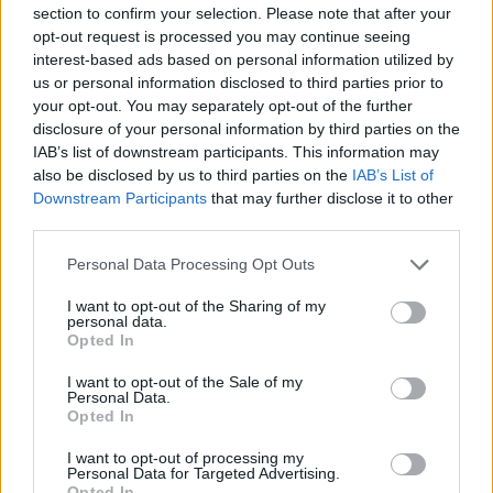
section to confirm your selection. Please note that after your
opt-out request is processed you may continue seeing
interest-based ads based on personal information utilized by
us or personal information disclosed to third parties prior to
your opt-out. You may separately opt-out of the further
disclosure of your personal information by third parties on the
IAB’s list of downstream participants. This information may
also be disclosed by us to third parties on the
IAB’s List of
Downstream Participants
that may further disclose it to other
third parties.
Please note that this website/app uses one or more Google
Personal Data Processing Opt Outs
services and may gather and store information including but
not limited to your visit or usage behaviour. You may click to
I want to opt-out of the Sharing of my
personal data.
grant or deny consent to Google and its third-party tags to
Opted In
use your data for below specified purposes in below Google
consent section.
Phaidra utoljára
I want to opt-out of the Sale of my
Personal Data.
Opted In
szinhazhu
•
2005. október 27.
I want to opt-out of processing my
Personal Data for Targeted Advertising.
A Krétakör Színház osztrák-német-magyar
Opted In