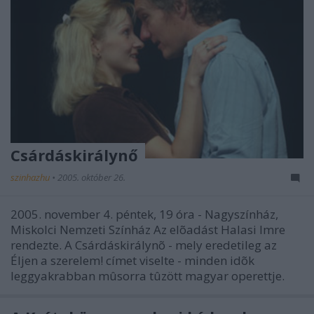
Csárdáskirálynő
szinhazhu
•
2005. október 26.
2005. november 4. péntek, 19 óra - Nagyszínház,
Miskolci Nemzeti Színház Az elõadást Halasi Imre
rendezte. A Csárdáskirálynõ - mely eredetileg az
Éljen a szerelem! címet viselte - minden idõk
leggyakrabban mûsorra tûzött magyar operettje.