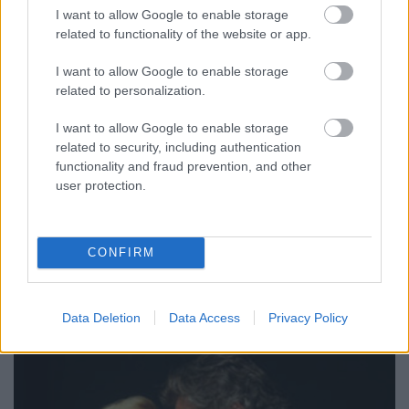
I want to allow Google to enable storage
related to functionality of the website or app.
I want to allow Google to enable storage
related to personalization.
Bolero, Bála gála, Vasgyári capriccio
I want to allow Google to enable storage
related to security, including authentication
szinhazhu
•
2005. október 26.
functionality and fraud prevention, and other
user protection.
Maurice Ravel - Krámer György2005. november 8.
kedd, 19,30 óra - NEMZETI TÁNCSZÍNHÁZ, Budapest
Kozma Attila / Krámer GyörgyBÁLA GÁLA / VASGYÁRI
CONFIRM
CAPRICCIO két táncmû egy este2005. november 28.
hétfõ, 19 óra - NEMZETI TÁNCSZÍNHÁZ Budapest
Data Deletion
Data Access
Privacy Policy