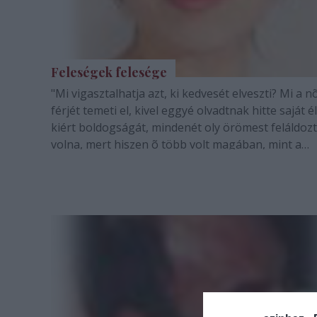
Feleségek felesége
"Mi vigasztalhatja azt, ki kedvesét elveszti? Mi a nõ
férjét temeti el, kivel eggyé olvadtnak hitte saját él
kiért boldogságát, mindenét oly örömest feláldoz
volna, mert hiszen õ több volt magában, mint a
mindenség nélküle." 2005. március 6-án, délelõtt 1
órakor monodráma…