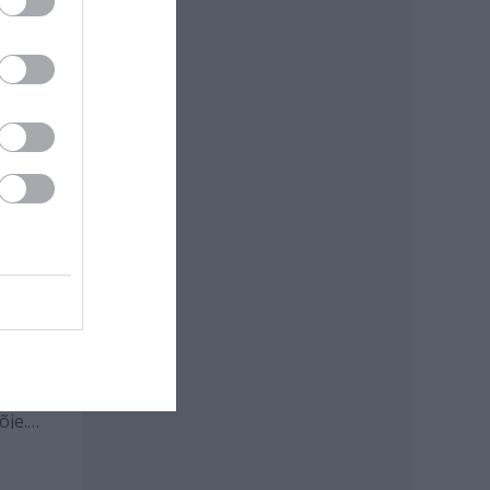
Erica
ne:
mán
õje.
an