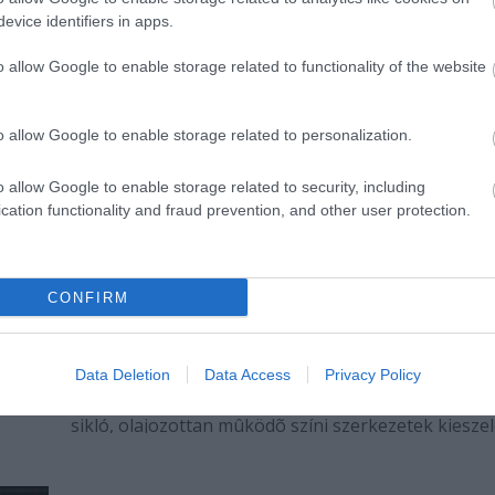
ni
világszerte nagy port kavart dokumentumregényt, 
evice identifiers in apps.
Fischer Aimée és Jaguár címû mûvét láthatják és
o allow Google to enable storage related to functionality of the website
hallhatják nézõik, ha február 28-án…
o allow Google to enable storage related to personalization.
o allow Google to enable storage related to security, including
cation functionality and fraud prevention, and other user protection.
CONFIRM
Adrienne Lecouvreur Kecskeméten
n a
François de Troy olajfestménye Lecouvreurrõl Raci
s. Az
Mithridatestragédiájának Monima hercegnõ
Data Deletion
Data Access
Privacy Policy
t
szerepébenScribe nagyipari darab-gyáros volt. Si
sikló, olajozottan mûködõ színi szerkezetek kieszel
llemû
A francia drámatechnika fõmérnökeként sorozatb
szerelt össze sikerdarabokat. Mára leginkább…