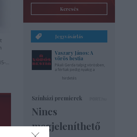
Keresés
Jegyvásárlás
t
n
Vaszary János: A
vörös bestia
15-
Pikali Gerda talpig vörösben,
léas
a férfiak pedig nyakig a
pácban - az Újszínházban!
hirdetés
Színházi premierek
Nincs
megjeleníthető