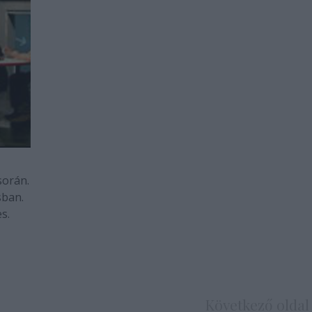
során.
sban.
s.
Következő oldal