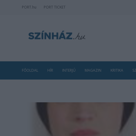
PORT
.hu
PORT TICKET
FŐOLDAL
HÍR
INTERJÚ
MAGAZIN
KRITIKA
S