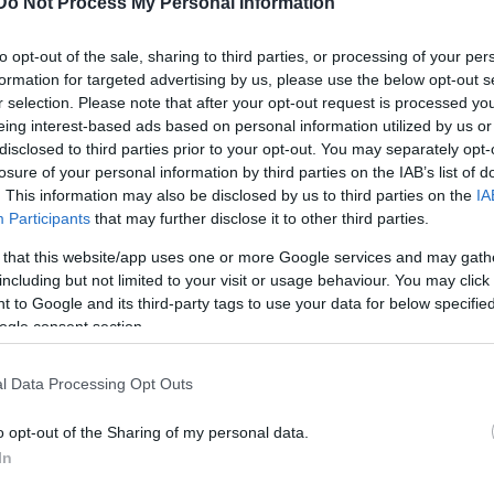
Do Not Process My Personal Information
to opt-out of the sale, sharing to third parties, or processing of your per
Összeállt az idei Súgó Csiga Díj 25-ös
formation for targeted advertising by us, please use the below opt-out s
listája
r selection. Please note that after your opt-out request is processed y
int
eing interest-based ads based on personal information utilized by us or
ány
Több ezer szavazattal ma lezárult a 2005. évi Súgó
disclosed to third parties prior to your opt-out. You may separately opt-
Gyula
Csiga Díj elsõ fordulója és összeállt a díjra esélyese
losure of your personal information by third parties on the IAB’s list of
ésére.
ös listája. A ma induló második forduló során - ápril
. This information may also be disclosed by us to third parties on the
IA
l a
ig - a közönség az alábbi 25 színésznõt és színészt
Participants
that may further disclose it to other third parties.
jelölheti végül a 12 Súgó Csiga Díjra. Szavazni a
 that this website/app uses one or more Google services and may gath
www.sugocsiga.hu weboldalon és…
including but not limited to your visit or usage behaviour. You may click 
 to Google and its third-party tags to use your data for below specifi
ogle consent section.
l Data Processing Opt Outs
o opt-out of the Sharing of my personal data.
In
Gilgames