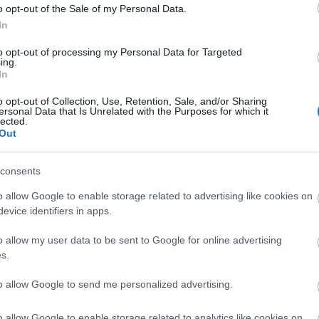
o opt-out of the Sale of my Personal Data.
Illés Györgyi színész, kiugró sikerek nélkül azok köz
In
akik nélkül nincsen színház. Thália odaadó szolgáló
Értelmes, érzékeny, élénk, életre való. Amikor úgy
to opt-out of processing my Personal Data for Targeted
ing.
érezte, nagyot nem léphet elõre színpadon,
In
tése,
megfogadta Zsámbéki Gábor tanácsát, tanítani kez
azt, amiben legerõsebb: beszédet.Szerzõ:…
o opt-out of Collection, Use, Retention, Sale, and/or Sharing
ersonal Data that Is Unrelated with the Purposes for which it
lected.
Out
consents
o allow Google to enable storage related to advertising like cookies on
evice identifiers in apps.
o allow my user data to be sent to Google for online advertising
Erica Fischer: Aimée és Jaguár
s.
k,
A Krétakör Színház és Irodalom sorozatának negyedik
to allow Google to send me personalized advertising.
részében ezúttal az irodalom felé billen a mérleg ny
t. Ha
Láng Annamária és Pelsõczy Réka címszereplésével
o allow Google to enable storage related to analytics like cookies on