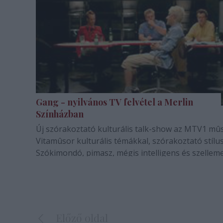
Gang - nyilvános TV felvétel a Merlin
Színházban
Új szórakoztató kulturális talk-show az MTV1 mû
Vitamûsor kulturális témákkal, szórakoztató stílu
Szókimondó, pimasz, mégis intelligens és szelleme
Előző oldal