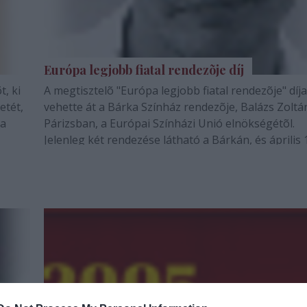
Európa legjobb fiatal rendezõje díj
t, ki
A megtisztelõ "Európa legjobb fiatal rendezõje" díja
etét,
vehette át a Bárka Színház rendezõje, Balázs Zoltá
ta
Párizsban, a Európai Színházi Unió elnökségétõl.
Jelenleg két rendezése látható a Bárkán, és április 
1
én mutatják be új munkáját, amely Maeterlinck: Pel
és Mélisande címû mûvébõl…