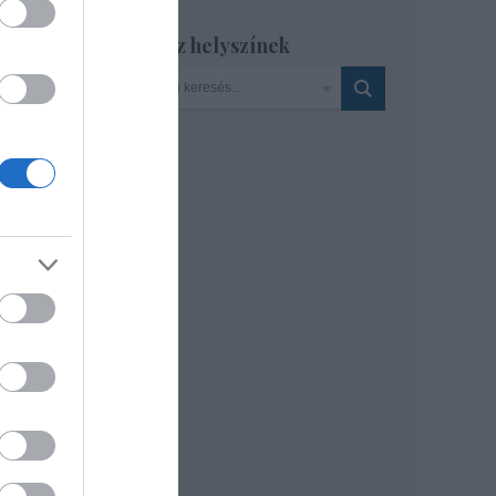
üli,
Szinház helyszínek
ja.
dte
elve.
 a