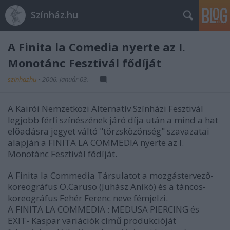
Színház.hu
A Finita la Comedia nyerte az I.
Monotánc Fesztivál fődíját
szinhazhu
•
2006. január 03.
A Kairói Nemzetközi Alternatív Színházi Fesztivál
legjobb férfi színészének járó díja után a mind a hat
elõadásra jegyet váltó "törzsközönség" szavazatai
alapján a FINITA LA COMMEDIA nyerte az I.
Monotánc Fesztivál fõdíját.
A Finita la Commedia Társulatot a mozgástervező-
koreográfus O.Caruso (Juhász Anikó) és a táncos-
koreográfus Fehér Ferenc neve fémjelzi.
A FINITA LA COMMEDIA : MEDUSA PIERCING és
EXIT- Kaspar variációk című produkcióját