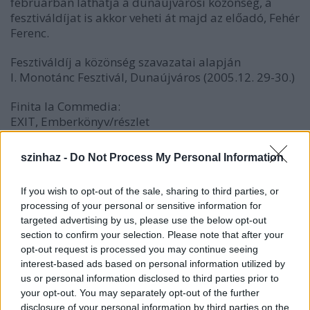
februárban láthatja a dunaújvárosi közönség, a
fesztiváldíjat is akkor veheti át majd az előadó, Fehér
Ferenc.
Fesztiváldíj a közönség szavazatai alapján
I. Monotánc Fesztivál, Dunaújváros (2005.12. 29-30.)
Finita la Commedia:
EXIT, Emberkönyv/részlet
Tánc: Fehér Ferenc
szinhaz -
Do Not Process My Personal Information
Koreográfia: O. Caruso, Fehér Ferenc
If you wish to opt-out of the sale, sharing to third parties, or
processing of your personal or sensitive information for
targeted advertising by us, please use the below opt-out
section to confirm your selection. Please note that after your
opt-out request is processed you may continue seeing
interest-based ads based on personal information utilized by
Fotó:
us or personal information disclosed to third parties prior to
Nehéz
your opt-out. You may separately opt-out of the further
Andrea,
disclosure of your personal information by third parties on the