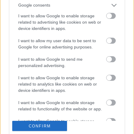
kerengőben pedig nyolc fiatal fotográfus
Google consents
tánctémájú, a fellépő művészeket indivídumként
ábrázoló felvételei segítették a ráhangolódást.
I want to allow Google to enable storage
Mindemellett a fesztivál ideje alatt Tánc-kritikai-
related to advertising like cookies on web or
szeminárium működött, a Bárka Hajónapló Műhely
device identifiers in apps.
fiatal kritikusai számára.
I want to allow my user data to be sent to
Meghívott előadók: Halász Tamás, Hegedűs Sándor,
Google for online advertising purposes.
Jászay Tamás, Kutszegi Csaba és Mestyán Ádám
voltak.
I want to allow Google to send me
personalized advertising.
/forrás:www.bartokszinhaz.hu/
I want to allow Google to enable storage
related to analytics like cookies on web or
device identifiers in apps.
I want to allow Google to enable storage
related to functionality of the website or app.
Ajánlott bejegyzések:
I want to allow Google to enable storage
CONFIRM
related to personalization.