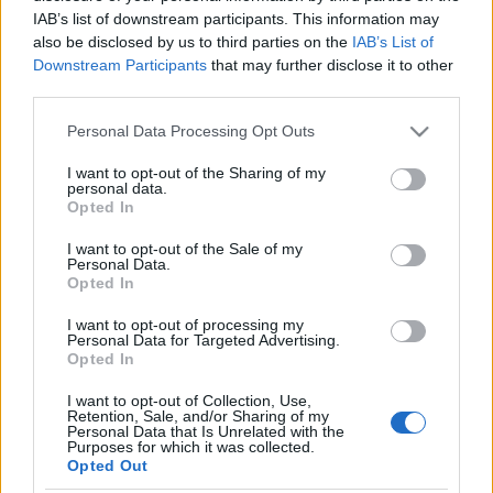
Rajz:
IAB’s list of downstream participants. This information may
Andor
also be disclosed by us to third parties on the
IAB’s List of
Downstream Participants
that may further disclose it to other
A Magyarországon eleddig egyedülálló háromnapos
third parties.
tematikus táncfesztiválon olyan előadók
Please note that this website/app uses one or more Google
bizonyították tudásukat, mint Kovács Gerzson Péter,
Personal Data Processing Opt Outs
services and may gather and store information including but
Bozsik Yvette, Katona Gábor, Ladányi Andrea, Kocsis
not limited to your visit or usage behaviour. You may click to
I want to opt-out of the Sharing of my
László Szúnyog, Ladjánszki Márta, Hargitay Ákos,
personal data.
grant or deny consent to Google and its third-party tags to
Mészöly Andrea, Michaela Pein, Szabó Réka, a Finita
Opted In
use your data for below specified purposes in below Google
La Commedia és Horváth Csaba.
consent section.
I want to opt-out of the Sale of my
Personal Data.
Tánccal kapcsolatos élményeket az I. Monotánc
Opted In
Fesztivál ideje alatt nem csak a nézőtéren
szerezhettek az érdeklődők, hiszen több kísérő
I want to opt-out of processing my
Personal Data for Targeted Advertising.
rendezvény is fémjelezte a találkozót. Már kora
Opted In
délutántól táncfilmekkel hangolódhattak az esti
élményekre, a dunaújvárosi Bartók Kamaraszínház
I want to opt-out of Collection, Use,
Retention, Sale, and/or Sharing of my
földszinti aulája Fenyves Márk festőművész -
Personal Data that Is Unrelated with the
mozdulatművész - koreográfus festményeivel járult
Purposes for which it was collected.
Opted Out
hozzá az egységes hangulathoz, az emeleti