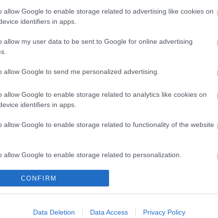
o allow Google to enable storage related to advertising like cookies on
evice identifiers in apps.
o allow my user data to be sent to Google for online advertising
s.
to allow Google to send me personalized advertising.
o allow Google to enable storage related to analytics like cookies on
evice identifiers in apps.
o allow Google to enable storage related to functionality of the website
o allow Google to enable storage related to personalization.
o allow Google to enable storage related to security, including
CONFIRM
cation functionality and fraud prevention, and other user protection.
kezik az Infinite
Bányavirág 50 –
stival
Közönségtalálkozó és
Data Deletion
Data Access
Privacy Policy