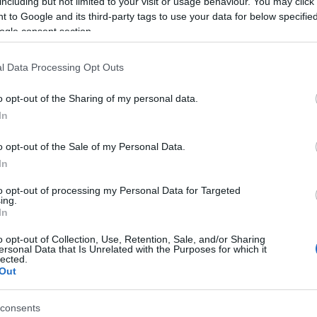
including but not limited to your visit or usage behaviour. You may click 
 to Google and its third-party tags to use your data for below specifi
ogle consent section.
ár 05 - 2006. január 29.
 2006. január 5., 18 h
l Data Processing Opt Outs
nyitja: Hock Bea
o opt-out of the Sharing of my personal data.
In
pei alapanyagát. Munkáinak technikája eldönthetet
o opt-out of the Sale of my Personal Data.
ehető. A Suzuka és barátai-sorozat fő lelőhelye a 
In
zgatható babák katalógusoldalai. Számítógéppel eze
to opt-out of processing my Personal Data for Targeted
k által készített amatőr családi képekbe. Az erede
ing.
In
gjelenő mesterséges érzelem így egészen más, "val
o opt-out of Collection, Use, Retention, Sale, and/or Sharing
ersonal Data that Is Unrelated with the Purposes for which it
lected.
Out
forrás: Szöllősi
consents