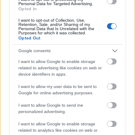
Personal Data for Targeted Advertising.
Opted In
"Én sokszor találkozom a magyar értelmiség különböző
neves és kevésbé neves képviselőivel, és szomorúan
I want to opt-out of Collection, Use,
tapasztalom, hogy többségüket vagy nemigen érdeklik
Retention, Sale, and/or Sharing of my
Personal Data that Is Unrelated with the
a komoly dolgok, vagy felületes információkkal bírnak
Purposes for which it was collected.
róluk. Mintha még azokat a lapokat sem olvasnák,
Opted Out
amelyeket olvashatnának..."
(Csáki Judit interjúja Vörös T. Károllyal, a
Google consents
Népszabadság főszerkesztőjével)
I want to allow Google to enable storage
related to advertising like cookies on web or
device identifiers in apps.
I want to allow my user data to be sent to
Márkus Judit
Google for online advertising purposes.
és Pataki
Ferenc a
I want to allow Google to send me
Reviczky
personalized advertising.
szegedi
előadásában
I want to allow Google to enable storage
related to analytics like cookies on web or