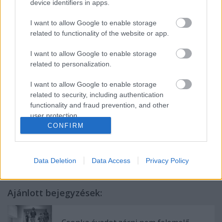
Kritikák:
device identifiers in apps.
Urbán Balázs: Testvéri káosz - Forgách András: A
I want to allow Google to enable storage
kulcs
related to functionality of the website or app.
Kővári Orsolya: Egy tiszta ember - Egressy Zoltán:
Reviczky
I want to allow Google to enable storage
Ézsiás Erzsébet: Szabó Magda: Az ajtó
related to personalization.
Sőregi Melinda: A politika, mint gyilkosság -
Büchner: Danton halála
I want to allow Google to enable storage
Szepesi Krisztina: Barbara őrnagy
related to security, including authentication
functionality and fraud prevention, and other
forrás: Kovács Dezső
user protection.
CONFIRM
Data Deletion
Data Access
Privacy Policy
Ajánlott bejegyzések: