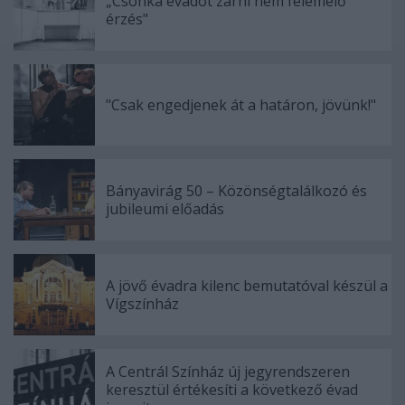
„Csonka évadot zárni nem felemelő
érzés"
"Csak engedjenek át a határon, jövünk!"
Bányavirág 50 – Közönségtalálkozó és
jubileumi előadás
A jövő évadra kilenc bemutatóval készül a
Vígszínház
A Centrál Színház új jegyrendszeren
keresztül értékesíti a következő évad