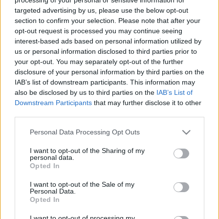
(
Tarján Tamás kritikája a Troilus és Cressida
targeted advertising by us, please use the below opt-out
előadásáról)
section to confirm your selection. Please note that after your
opt-out request is processed you may continue seeing
"Senki nem tudja pontosan, milyen ismérvek alapján
interest-based ads based on personal information utilized by
történik az állami támogatás felosztása, miért épp
us or personal information disclosed to third parties prior to
annyi támogatást kap, amennyit kap. Az egy nézőre
your opt-out. You may separately opt-out of the further
jutó támogatásban olyan jelentős különbségek vannak,
disclosure of your personal information by third parties on the
amelyet nem indokol sem a színházak eltérő műszaki
IAB’s list of downstream participants. This information may
állapota, befogadóképessége, sem az előadás- vagy
also be disclosed by us to third parties on the
IAB’s List of
bemutatószámuk. A jelenlegi rendszer nem tükrözi az
Downstream Participants
that may further disclose it to other
adott színház társadalmi helyzetét."
third parties.
(Gáspár Máté, Schilling Árpád vitacikke)
Please note that this website/app uses one or more Google
Personal Data Processing Opt Outs
"Vállalom és büszke vagyok rá, hogy 1990 után a város
services and may gather and store information including but
a gondjaira bízott kulturális intézményhálózatot,
not limited to your visit or usage behaviour. You may click to
I want to opt-out of the Sharing of my
personal data.
benne a színházi rendszert is megőrizte, az működik,
grant or deny consent to Google and its third-party tags to
Opted In
sőt megerősödött. Erről az az évi mintegy kétmillió néző
use your data for below specified purposes in below Google
győz meg, aki jegyet vált a Gáspár/Schilling által rosszul
consent section.
I want to opt-out of the Sale of my
Personal Data.
működőnek és középszerűnek minősített
Opted In
színházakba..."
(Schiffer János válasza)
I want to opt-out of processing my