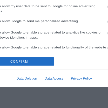
rrel zárult a
Bartók dallamok jazz-
o allow my user data to be sent to Google for online advertising
i Petőfi Színház
zenekarral és tánccal
s.
tő fesztiválja
to allow Google to send me personalized advertising.
o allow Google to enable storage related to analytics like cookies on
evice identifiers in apps.
lói tartalomnak minősülnek, értük a
szolgáltatás technikai
üzemeltetője sem
n forduljon a blog szerkesztőjéhez. Részletek a
Felhasználási feltételekben
o allow Google to enable storage related to functionality of the website
CONFIRM
o allow Google to enable storage related to personalization.
o allow Google to enable storage related to security, including
Data Deletion
Data Access
Privacy Policy
cation functionality and fraud prevention, and other user protection.