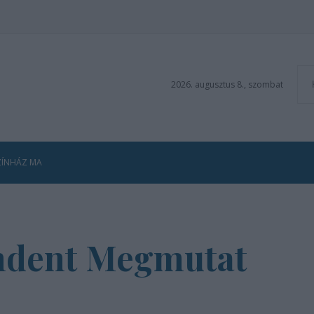
2026. augusztus 8., szombat
ZÍNHÁZ MA
ndent Megmutat