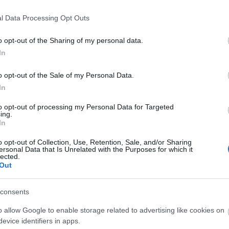
orai's Banditos Buli
Süss Fel Nap
l Data Processing Opt Outs
o opt-out of the Sharing of my personal data.
In
o opt-out of the Sale of my Personal Data.
In
to opt-out of processing my Personal Data for Targeted
ing.
In
o opt-out of Collection, Use, Retention, Sale, and/or Sharing
ersonal Data that Is Unrelated with the Purposes for which it
lected.
Out
consents
o allow Google to enable storage related to advertising like cookies on
evice identifiers in apps.