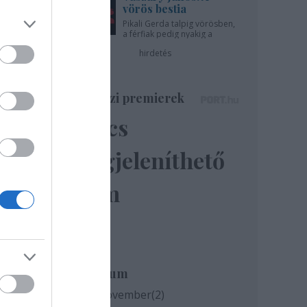
vörös bestia
Pikali Gerda talpig vörösben,
a férfiak pedig nyakig a
pácban - az Újszínházban!
hirdetés
Színházi premierek
Nincs
megjeleníthető
elem
Archívum
2020 november
(
2
)