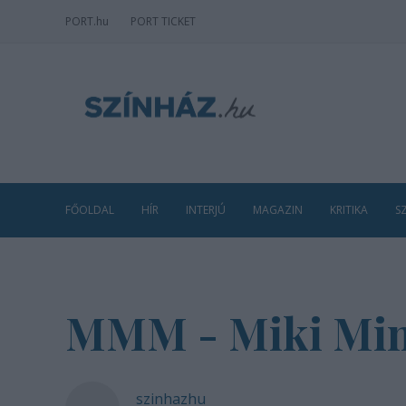
PORT
.hu
PORT TICKET
FŐOLDAL
HÍR
INTERJÚ
MAGAZIN
KRITIKA
S
MMM - Miki Mi
szinhazhu