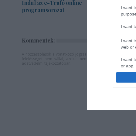
Indul az e-Trafó online
Nagy sike
I want t
programsorozat
Veszprém
purpose
érzékenyí
I want 
Kommentek:
I want t
web or d
A hozzászólások a
vonatkozó jogszabályok
értelmében felhaszná
felelősséget nem vállal, azokat nem ellenőrzi. Kifogás eseté
I want t
adatvédelmi tájékoztatóban
.
or app.
I want t
I want t
authenti