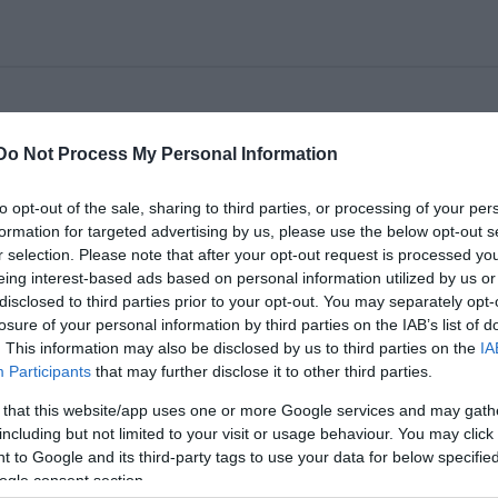
pban: A TÁP Varieté Performansz és Színház keret
Do Not Process My Personal Information
árulkozásának lehetünk tanúi. Ne hagyják ki!
to opt-out of the sale, sharing to third parties, or processing of your per
 Performansz és Színház
formation for targeted advertising by us, please use the below opt-out s
nuár 9., hétfő, 22.15.
r selection. Please note that after your opt-out request is processed y
eing interest-based ads based on personal information utilized by us or
MMM
disclosed to third parties prior to your opt-out. You may separately opt-
Mindent Megmutat
losure of your personal information by third parties on the IAB’s list of
. This information may also be disclosed by us to third parties on the
IA
Participants
that may further disclose it to other third parties.
ickratman est
 that this website/app uses one or more Google services and may gath
including but not limited to your visit or usage behaviour. You may click 
ködik: Paizs Miklós
 to Google and its third-party tags to use your data for below specifi
ogle consent section.