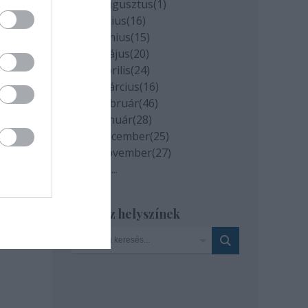
2020 augusztus
(
1
)
2020 július
(
16
)
2020 június
(
15
)
2020 május
(
20
)
2020 április
(
24
)
2020 március
(
16
)
2020 február
(
46
)
2020 január
(
28
)
milyen
és az
2019 december
(
25
)
2019 november
(
27
)
Tovább
...
Szinház helyszínek