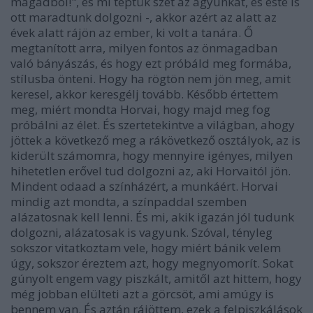
magadból!", és mi téptük szét az agyunkat, és este is
ott maradtunk dolgozni -, akkor azért az alatt az
évek alatt rájön az ember, ki volt a tanára. Ő
megtanított arra, milyen fontos az önmagadban
való bányászás, és hogy ezt próbáld meg formába,
stílusba önteni. Hogy ha rögtön nem jön meg, amit
keresel, akkor keresgélj tovább. Később értettem
meg, miért mondta Horvai, hogy majd meg fog
próbálni az élet. És szertetekintve a világban, ahogy
jöttek a következő meg a rákövetkező osztályok, az is
kiderült számomra, hogy mennyire igényes, milyen
hihetetlen erővel tud dolgozni az, aki Horvaitól jön.
Mindent odaad a színházért, a munkáért. Horvai
mindig azt mondta, a színpaddal szemben
alázatosnak kell lenni. És mi, akik igazán jól tudunk
dolgozni, alázatosak is vagyunk. Szóval, tényleg
sokszor vitatkoztam vele, hogy miért bánik velem
úgy, sokszor éreztem azt, hogy megnyomorít. Sokat
gúnyolt engem vagy piszkált, amitől azt hittem, hogy
még jobban elülteti azt a görcsöt, ami amúgy is
bennem van. És aztán rájöttem, ezek a felpiszkálások