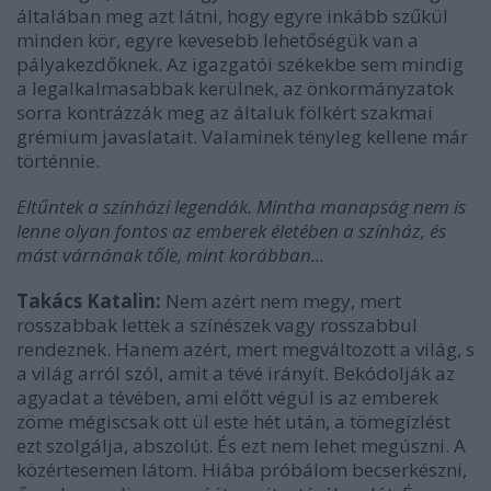
általában meg azt látni, hogy egyre inkább szűkül
minden kör, egyre kevesebb lehetőségük van a
pályakezdőknek. Az igazgatói székekbe sem mindig
a legalkalmasabbak kerülnek, az önkormányzatok
sorra kontrázzák meg az általuk fölkért szakmai
grémium javaslatait. Valaminek tényleg kellene már
történnie.
Eltűntek a színházi legendák. Mintha manapság nem is
lenne olyan fontos az emberek életében a színház, és
mást várnának tőle, mint korábban...
Takács Katalin:
Nem azért nem megy, mert
rosszabbak lettek a színészek vagy rosszabbul
rendeznek. Hanem azért, mert megváltozott a világ, s
a világ arról szól, amit a tévé irányít. Bekódolják az
agyadat a tévében, ami előtt végül is az emberek
zöme mégiscsak ott ül este hét után, a tömegízlést
ezt szolgálja, abszolút. És ezt nem lehet megúszni. A
közértesemen látom. Hiába próbálom becserkészni,