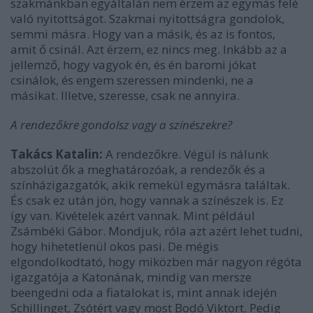
szakmánkban egyáltalán nem érzem az egymás felé
való nyitottságot. Szakmai nyitottságra gondolok,
semmi másra. Hogy van a másik, és az is fontos,
amit ő csinál. Azt érzem, ez nincs meg. Inkább az a
jellemző, hogy vagyok én, és én baromi jókat
csinálok, és engem szeressen mindenki, ne a
másikat. Illetve, szeresse, csak ne annyira.
A rendezőkre gondolsz vagy a színészekre?
Takács Katalin:
A rendezőkre. Végül is nálunk
abszolút ők a meghatározóak, a rendezők és a
színházigazgatók, akik remekül egymásra találtak.
És csak ez után jön, hogy vannak a színészek is. Ez
így van. Kivételek azért vannak. Mint például
Zsámbéki Gábor. Mondjuk, róla azt azért lehet tudni,
hogy hihetetlenül okos pasi. De mégis
elgondolkodtató, hogy miközben már nagyon régóta
igazgatója a Katonának, mindig van mersze
beengedni oda a fiatalokat is, mint annak idején
Schillinget, Zsótért vagy most Bodó Viktort. Pedig