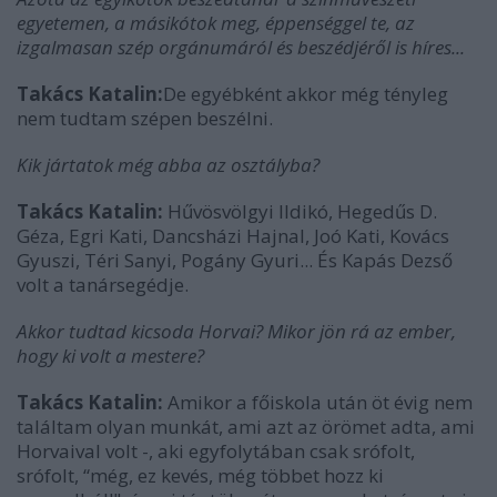
egyetemen, a másikótok meg, éppenséggel te, az
izgalmasan szép orgánumáról és beszédjéről is híres...
Takács Katalin:
De egyébként akkor még tényleg
nem tudtam szépen beszélni.
Kik jártatok még abba az osztályba?
Takács Katalin:
Hűvösvölgyi Ildikó, Hegedűs D.
Géza, Egri Kati, Dancsházi Hajnal, Joó Kati, Kovács
Gyuszi, Téri Sanyi, Pogány Gyuri... És Kapás Dezső
volt a tanársegédje.
Akkor tudtad kicsoda Horvai? Mikor jön rá az ember,
hogy ki volt a mestere?
Takács Katalin:
Amikor a főiskola után öt évig nem
találtam olyan munkát, ami azt az örömet adta, ami
Horvaival volt -, aki egyfolytában csak srófolt,
srófolt, “még, ez kevés, még többet hozz ki