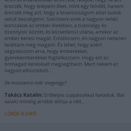
érezzék, hogy lelépem őket, mint egy felnőtt, hanem
érezzék meg azt, hogy a kíváncsiságom által tudok
velük beszélgetni. Szerintem ezek a nagyon nehéz
korszakok az ember életében, a tizennégy és
tizennyolc között, és közvetlenül utána, amikor az
ember keresi magát. Emlékszem, én nagyon nehezen
találtam meg magam. És lehet, hogy azért
vágyakozom arra, hogy emberekkel,
gyerekemberekkel foglalkozzam. Hogy ezt az
önmagad keresését megsegítsem. Mert nekem ez
nagyon elhúzódott...
De mostanra már megvagy?
Takács Katalin:
Erőteljes csapásokkal haladok. Bár
valaki mindig arrébb állítja a célt...
LŐKÖS ILDIKÓ