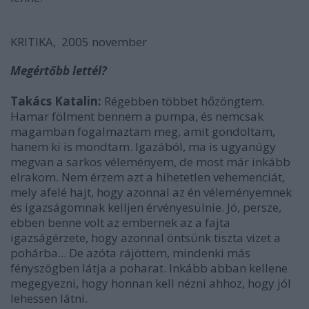
KRITIKA, 2005 november
Megértőbb lettél?
Takács Katalin:
Régebben többet hőzöngtem.
Hamar fölment bennem a pumpa, és nemcsak
magamban fogalmaztam meg, amit gondoltam,
hanem ki is mondtam. Igazából, ma is ugyanúgy
megvan a sarkos véleményem, de most már inkább
elrakom. Nem érzem azt a hihetetlen vehemenciát,
mely afelé hajt, hogy azonnal az én véleményemnek
és igazságomnak kelljen érvényesülnie. Jó, persze,
ebben benne volt az embernek az a fajta
igazságérzete, hogy azonnal öntsünk tiszta vizet a
pohárba... De azóta rájöttem, mindenki más
fényszögben látja a poharat. Inkább abban kellene
megegyezni, hogy honnan kell nézni ahhoz, hogy jól
lehessen látni.