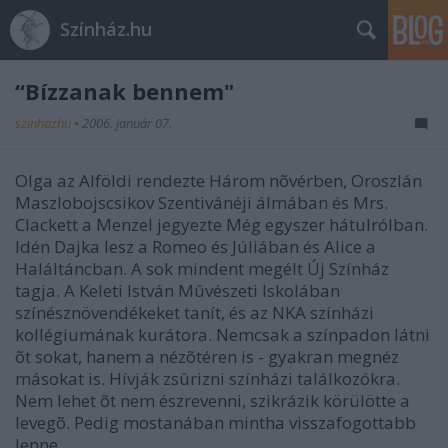
Színház.hu
“Bízzanak bennem"
szinhazhu
•
2006. január 07.
Olga az Alföldi rendezte Három nõvérben, Oroszlán
Maszlobojscsikov Szentivánéji álmában és Mrs.
Clackett a Menzel jegyezte Még egyszer hátulrólban.
Idén Dajka lesz a Romeo és Júliában és Alice a
Haláltáncban. A sok mindent megélt Új Színház
tagja. A Keleti István Mûvészeti Iskolában
színésznövendékeket tanít, és az NKA színházi
kollégiumának kurátora. Nemcsak a színpadon látni
õt sokat, hanem a nézõtéren is - gyakran megnéz
másokat is. Hívják zsûrizni színházi találkozókra.
Nem lehet õt nem észrevenni, szikrázik körülötte a
levegõ. Pedig mostanában mintha visszafogottabb
lenne.