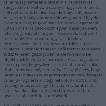
csinálni. Figyelmesen elolvasom a pályázatokat,
kijegyzetelem őket. Az a szörnyű, hogy semmipénzt
kell szétosztani. Fölhívott valaki, hogy hallgassam
meg, és az ő pályázatukra különös gonddal figyeljek.
Mondtam neki, hogy ennek nem tudok eleget tenni.
Ott van ő is a pályázók közt, egyenlő eséllyel. Nem
lehet, hogy valakit előnyben részesítsek, csak azért,
mert fölhív. Az ember amúgy is szubjektív,
természetesen, mert hiszen valami ízlést képviselsz,
és hiába is próbálod magad ettől mentesíteni. Nem
tudsz teljesen igazságos lenni. De törekedni kell
objektívnek lenni. Arról nem is beszélve, hogy olyan
kevés a pénz, hogy szíved szerint hiába adnál sokkal
több embernek, mégsem tudsz. De az jó érzés, hogy
látom a többieken is, hogy mindnyájan felelősséggel
csináljuk. Úgy érzem, hogy nekünk, akik ott ülünk,
tényleg fontos ez az ügy. Ha valamelyikünk nem
ismer valakit, akkor is kíváncsi rá, és általában
igyekszik tájékozódni a többiektől.
Azt például a színházi kollégium kurátorai találják ki,