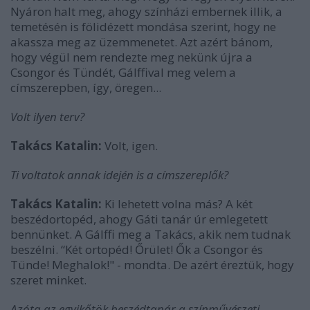
Nyáron halt meg, ahogy színházi embernek illik, a
temetésén is fölidézett mondása szerint, hogy ne
akassza meg az üzemmenetet. Azt azért bánom,
hogy végül nem rendezte meg nekünk újra a
Csongor és Tündét, Gálffival meg velem a
címszerepben, így, öregen...
Volt ilyen terv?
Takács Katalin:
Volt, igen.
Ti voltatok annak idején is a címszereplők?
Takács Katalin:
Ki lehetett volna más? A két
beszédortopéd, ahogy Gáti tanár úr emlegetett
bennünket. A Gálffi meg a Takács, akik nem tudnak
beszélni. “Két ortopéd! Őrület! Ők a Csongor és
Tünde! Meghalok!" - mondta. De azért éreztük, hogy
szeret minket.
Azóta az egyikőtök beszédtanár a színművészeti