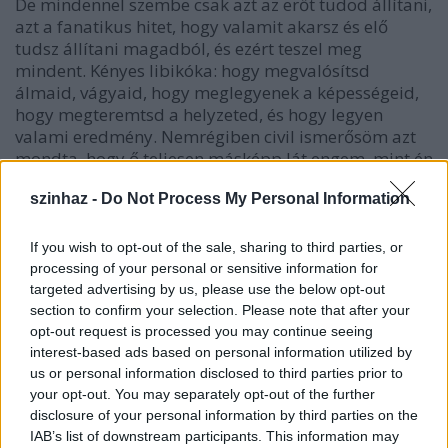
De mindennel szembe csak azt az erőt tudod állítani,
azt a fanatikus hitet, hogy valamit akarsz és elő
tudsz állítani magadból, és ezért teszel meg
mindent. Kényes libikóka: hogy megvalósítsd
álmaid, vágyaid, hogy meglegyenek a képességeid,
hogy megteremtsd a helyzeted, és hogy legyen
valami eredmény. Nemrégiben civil ismerősöm azt
mondta, hogy ő teljesen másképp lát engem, mint én
magamat. És épp ezért, ne nagyon izgassam
szinhaz -
Do Not Process My Personal Information
magam, és ne legyek elkeseredve. Az a fontos, amit
magából kifelé közvetít az ember. Az nagyon sokat
számít. De én mindig hajlamos voltam arra, hogy
If you wish to opt-out of the sale, sharing to third parties, or
szerényen meghúzódva várjak.
processing of your personal or sensitive information for
targeted advertising by us, please use the below opt-out
Nem tudsz másmilyen lenni, sehogyan sem.
section to confirm your selection. Please note that after your
opt-out request is processed you may continue seeing
Takács Katalin:
Nem, én tényleg nem tudom
interest-based ads based on personal information utilized by
magamat kicserélni. Nekem ez esik jól. Most
us or personal information disclosed to third parties prior to
eszembe jut két ember, akik jókor jó helyen szóltak
your opt-out. You may separately opt-out of the further
disclosure of your personal information by third parties on the
hozzám. Egyikük Zsótér Sándor, aki látott annak
IAB’s list of downstream participants. This information may
idején a Dömölky János rendezte Sirályban