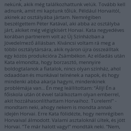
nekünk, akik még találkozhattunk velük. Tovább kell
adnunk, amit mi kaptunk tőlük. Például Horvaitól,
akinek az osztályába jártam. Nemrégiben
beszélgettem Péter Katával, aki abba az osztályba
járt, akiket még végigkísért Horvai. Kata negyedéves
korában partnerem volt az Új Színházban a
Jövedelmező állásban. Kíváncsi voltam rá meg a
többi osztálytársára, akik nyáron újra összeálltak
egy közös produkcióra Zsámbékon. Az előadás után
Kata elmondta, hogy borzasztó, mennyire
boldogtalanok a fiatalok, nincs olyan színház, ahol
odaadóan és munkával telnének a napok, és hogy
mindenki abba akarja hagyni, mindenkinek
problémája van... Én meg leállítottam: “Állj! Én a
főiskola után öt évvel találkoztam olyan emberrel,
akit hozzáhasonlíthattam Horvaihoz. Türelem!" -
mondtam neki, ahogy nekem is mondta annak
idején Horvai. Erre Kata fölidézte, hogy nemrégiben
Horvaival álmodott. Valami asztaloknál ültek, és jött
Horvai. “Te már halott vagy!" mondták neki. “Nem,