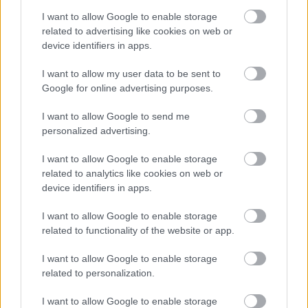
vagyok. Hát milyen legyek? Állok és figyelek. A
I want to allow Google to enable storage
Három nővérben kicsit furcsálltam a sapkámat, de
related to advertising like cookies on web or
azt gondoltam, biztos kitalált nekem Robi valamit,
device identifiers in apps.
amiért sapkában kell lennem. Közben is arra
gondoltam, hogy bár halálosan melegem van abban
I want to allow my user data to be sent to
a sapkában, de biztosan valami érdekes karaktert
Google for online advertising purposes.
nyújt ez. És ez így is van különben. Robi pontos
rendszert épített ki. Más dolgom nem is volt, csak
I want to allow Google to send me
hogy figyeljek, nézzek. Az maga Olga.
personalized advertising.
Tényleg nagyon erős jelenléted van.
I want to allow Google to enable storage
related to analytics like cookies on web or
Takács Katalin:
De nekem ezt tanulnom kellett. Ezt
device identifiers in apps.
a fajta jelenlétet. Csöndes voltam és háttérben
voltam. Olga, a legidősebb, aki óvja a többieket.
I want to allow Google to enable storage
Mindig ránéz a családjára, egyengeti őket. És amikor
related to functionality of the website or app.
Alföldinél megfordultunk a történetben, és
visszamentünk az emlékekbe, kiderült, hogy nekem,
I want to allow Google to enable storage
Olgának nincsenek emlékeim. Hiszen alapból ez a
related to personalization.
szerep. Meg igaz, az is eszembe jutott, amit Kern
I want to allow Google to enable storage
mondott Vallónak, amikor az magyarázta neki,