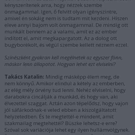
kényszerítenek arra, hogy nézzek szembe
önmagammal. Igen, ő felvitt olyan igényszintre,
amivel én sokáig nem is tudtam mit kezdeni. Hiszen
eleve annyi bajom volt önmagammal. De mindig ott
munkált bennem az a valami, amit ez az ember
indított el, amit megkapargatott. Az a dolog ott
bugyborékolt, és végül szembe kellett néznem ezzel.
Színészként gyakran kell megélnetek az egyszer fönn,
máskor lenn állapotot. Hogyan lehet ezt elviselni?
Takács Katalin:
Mindig másképp élem meg, de
nem könnyű. Amikor elindul a kétely az emberben,
az elég mély örvény tud lenni. Nehéz elviselni, hogy
darabokra cincálják a munkád, és hogy van, aki
élvezettel szaggat. Aztán azon tépelődsz, hogy vajon
jól sáfárkodnak-e veled ebben a kiszolgáltatott
helyzetedben. És te megtettél-e mindent, amit
szakmailag megtehettél? Büszke lehetsz-e erre?
Szóval sok variációja lehet egy ilyen hullámvölgynek.