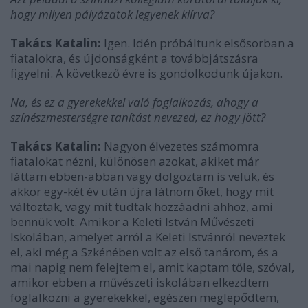
hogy milyen pályázatok legyenek kiírva?
Takács Katalin:
Igen. Idén próbáltunk elsősorban a
fiatalokra, és újdonságként a továbbjátszásra
figyelni. A következő évre is gondolkodunk újakon.
Na, és ez a gyerekekkel való foglalkozás, ahogy a
színészmesterségre tanítást nevezed, ez hogy jött?
Takács Katalin:
Nagyon élvezetes számomra
fiatalokat nézni, különösen azokat, akiket már
láttam ebben-abban vagy dolgoztam is velük, és
akkor egy-két év után újra látnom őket, hogy mit
változtak, vagy mit tudtak hozzáadni ahhoz, ami
bennük volt. Amikor a Keleti István Művészeti
Iskolában, amelyet arról a Keleti Istvánról neveztek
el, aki még a Szkénében volt az első tanárom, és a
mai napig nem felejtem el, amit kaptam tőle, szóval,
amikor ebben a művészeti iskolában elkezdtem
foglalkozni a gyerekekkel, egészen meglepődtem,