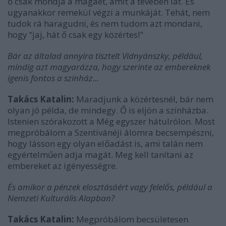
ő csak mondja a magáét, amit a tévében lát. És
ugyanakkor remekül végzi a munkáját. Tehát, nem
tudok rá haragudni, és nem tudom azt mondani,
hogy “jaj, hát ő csak egy közértes!"
Bár az általad annyira tisztelt Vidnyánszky, például,
mindig azt magyarázza, hogy szerinte az embereknek
igenis fontos a színház...
Takács Katalin:
Maradjunk a közértesnél, bár nem
olyan jó példa, de mindegy. Ő is eljön a színházba.
Istenien szórakozott a Még egyszer hátulrólon. Most
megpróbálom a Szentivánéji álomra becsempészni,
hogy lásson egy olyan előadást is, ami talán nem
egyértelműen adja magát. Meg kell tanítani az
embereket az igényességre.
És amikor a pénzek elosztásáért vagy felelős, például a
Nemzeti Kulturális Alapban?
Takács Katalin:
Megpróbálom becsületesen