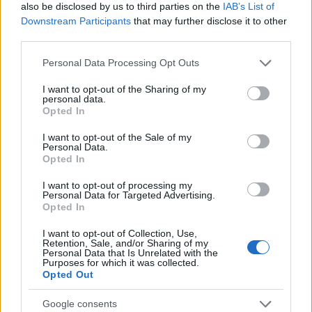
also be disclosed by us to third parties on the
IAB’s List of
Veszprémben, és később pontosan elemezte, hogy
Downstream Participants
that may further disclose it to other
milyennek látott, s hogy amit csináltam, az mit
third parties.
fejezett ki. A másik Mácsai Pali, akivel egyszer József
Attila verseket mondtunk a Kerepesi temetőben, s
Please note that this website/app uses one or more Google
Personal Data Processing Opt Outs
talán a helyszín hangulata is adta, hogy utána,
services and may gather and store information including but
ahogy beszélgetni kezdtünk, panaszkodtam neki,
not limited to your visit or usage behaviour. You may click to
I want to opt-out of the Sharing of my
personal data.
hogy bizonytalan vagyok. Pali akkor nagy szeretettel
grant or deny consent to Google and its third-party tags to
Opted In
erősített meg: “azok ott vannak, amiket megcsináltál,
use your data for below specified purposes in below Google
ne izgulj!" Nem azt, hogy jól csináltad, hanem hogy a
consent section.
I want to opt-out of the Sale of my
helyén volt az a dolog. Végül is mind a ketten arról
Personal Data.
Opted In
beszéltek, hogy milyennek látnak, mi maradt meg
belőlem bennük. Nekem kellenek az ilyen
I want to opt-out of processing my
megerősítések. Ezért volt könnyű Vallóval
Personal Data for Targeted Advertising.
Opted In
dolgoznom, mert állandóan sugározta: “bízom
benned, bízom benned". Most itt a Vidnyánszky, aki
I want to opt-out of Collection, Use,
szintén ezt sugározza. Nem tudok másképp
Retention, Sale, and/or Sharing of my
Personal Data that Is Unrelated with the
dolgozni. Nem kell, hogy szeressenek, csak bízzanak
Purposes for which it was collected.
bennem. És akkor nem kiabálok, nem hisztizek,
Opted Out
akkor össze tudjuk hozni a szerepet. Olyan érdekes,
Alföldi Robi is azt mondta, hogy visszahúzódó
Google consents