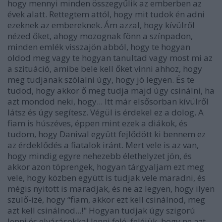
hogy mennyi minden összegyűlik az emberben az
évek alatt. Rettegtem attól, hogy mit tudok én adni
ezeknek az embereknek. Ám azzal, hogy kívülről
nézed őket, ahogy mozognak fönn a színpadon,
minden emlék visszajön abból, hogy te hogyan
oldod meg vagy te hogyan tanultad vagy most mi az
a szituáció, amibe bele kell őket vinni ahhoz, hogy
meg tudjanak szólalni úgy, hogy jó legyen. És te
tudod, hogy akkor ő meg tudja majd úgy csinálni, ha
azt mondod neki, hogy... Itt már elsősorban kívülről
látsz és úgy segítesz. Végül is érdekel ez a dolog. A
fiam is húszéves, éppen mint ezek a diákok, és
tudom, hogy Danival együtt fejlődött ki bennem ez
az érdeklődés a fiatalok iránt. Mert vele is az van,
hogy mindig egyre nehezebb élethelyzet jön, és
akkor azon töprengek, hogyan tárgyaljam ezt meg
vele, hogy közben együtt is tudjak vele maradni, és
mégis nyitott is maradjak, és ne az legyen, hogy ilyen
szülő-izé, hogy “fiam, akkor ezt kell csinálnod, meg
azt kell csinálnod...!" Hogyan tudjak úgy szigorú
lenni és elvárásokkal lenni felé, feléjük, hogy ne azt