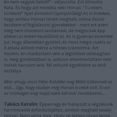
én nem vagyok halott!" - válaszolta. Ezt álmodta
Kata. És hogy azt mondta neki Horvai: “Türelem,
türelem!" Ilyet álmodni! Gyönyörűség! Az is érdekes,
hogy amikor Horvai István meghalt, utána ősszel
kezdtem el foglalkozni gyerekekkel - mert ezt azért
még nem mondom tanításnak, de mégiscsak épp
abban az évben kezdődött ez. Az is gyakran eszembe
jut, hogy állandóan gyötört, és most mégis csakis az
ő általa állított mérce a hiteles számomra. Azt
hiszem, én vitatkoztam vele a legtöbbet valóságban
is, meg gondolatban is, sokszor ellentmondtam neki.
Voltak harcaim vele. Mi voltunk egyébként az első
osztálya.
Mint ahogy most Péter Katáéké meg Máté Gábornak az
első... Úgy, hogy közben még Horvai is velük volt. És ezt
az örökséget meg majd nekik kell már továbbvinni...
Takács Katalin:
Éppen egy év hiányzott a végzésünk
harmincadik évfordulójához, amikor meghalt tavaly
Horvai. Nem várta meg. Hogy ne legyen olyan kerek.