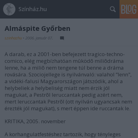
Színház.hu
Almáspite Győrben
szinhazhu
•
2006. január 07.
A darab, ez a 2001-ben befejezett tragico-techno-
comico, elég megbízhatóan mûködõ miliõdráma
lenne, ha a miliõ nem tengene túl benne a dráma
rovására. Szociojellege is nyilvánvaló: valahol “lenn",
a vidéki-falusi Magyarországon játszódik, ahol a
helybeliek a helybeliség miatt nem érzik jól
magukat, a Pestrõl leruccantak pedig azért nem,
mert leruccantak Pestrõl (ott nyilván ugyancsak nem
érezték jól magukat), s mert éppen ide ruccantak le.
KRITIKA, 2005. november
A korhangulatfestéshez tartozik, hogy tényleges