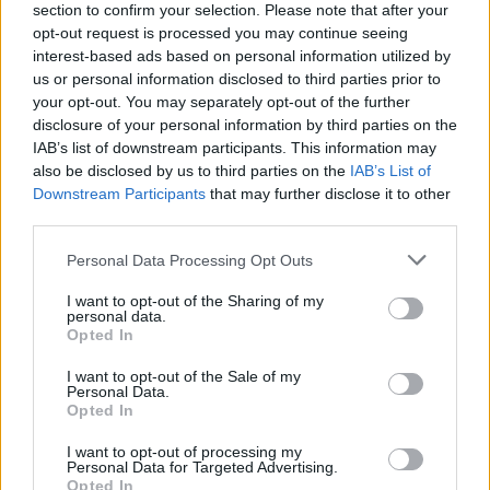
amelyeket a produkció kiaknáz. Az más kérdés, hogy
section to confirm your selection. Please note that after your
Péterfy ki nem pontozandó kipontozandóiból úgy
opt-out request is processed you may continue seeing
tizenöt százalék fölösleges. A teng-leng szleng
interest-based ads based on personal information utilized by
összességében alkalmas arra, hogy az erős,
us or personal information disclosed to third parties prior to
változatos, ironikus arzenált váratlan pillanatokban
your opt-out. You may separately opt-out of the further
kiélezze, kiélesítse, s ha kell, a komikust azonnal
disclosure of your personal information by third parties on the
IAB’s list of downstream participants. This information may
tragikusba is fordítsa.
also be disclosed by us to third parties on the
IAB’s List of
Downstream Participants
that may further disclose it to other
A kis, gyakorta önismétlő-variáló stációk között
third parties.
Galkó Balázsnak (Faszi) csak drámán kívüli, a
publikummal cimboráló, cirkuszias kerengélésre
Please note that this website/app uses one or more Google
Personal Data Processing Opt Outs
nyílik lehetősége. Sors helyett elmondás: hogyan
services and may gather and store information including but
lettem a senkiföldje embere, (talán nem is csak) lelki
not limited to your visit or usage behaviour. You may click to
I want to opt-out of the Sharing of my
personal data.
hajléktalan. A színész az őt babonázó
grant or deny consent to Google and its third-party tags to
Opted In
játékautomatához láncolva egyszemélyes színházat
use your data for below specified purposes in below Google
művel, narrációja a jelenetek átkötését segíti. Nagy
consent section.
I want to opt-out of the Sale of my
Mari (Mama) a fényváltással is misztikus-
Personal Data.
Opted In
szürrealisztikussá tett magánszáma (miként
ment/menjen tönkre körülöttünk a család
I want to opt-out of processing my
valamennyi férfi tagja; persze ők a hibásak!) írói és
Personal Data for Targeted Advertising.
színművészi bravúr, Bezerédi is a világítási
Opted In