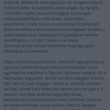
érzésről, átélésről, valóságos ön- és világelemzésről
szó sem lehet. A szereplők nem tudják, de nyögik.
Terheiken itallal, szabadossággal, közönnyel,
játékszenvedéllyel, erőszakkal, illúziókkal
enyhítenek. Kinek mi jön. A címszereplő példázati
állatnak előbb a tetszhalott renyheségével, később a
zsákmányra leső, fenyegető fürgeségével kellene
összefognia a lirizált, fanyar mai mese
szimbolizációs hálóját (amelybe még egy győri
almáspite is keveredik).
Olyan mikrotársadalom ez, amelytől egyugrásnyira
Egressy Zoltán Portugál című színművében őrzik
egymást és magukat a figurák, de nincs messze ide a
harmadik, negyedik, ötödik kortársi magyar dráma.
Sőt, nem is csak magyar. Orosz, ír, szlovák, szlovén,
norvég, német (volt kelet-) és német (volt nyugat-). A
modern európai dráma (nagyobb része):
kontinentális formanyomtatvány kitöltése, (immár
és többé-kevésbé) uniós sablon. Péterfy Gergely