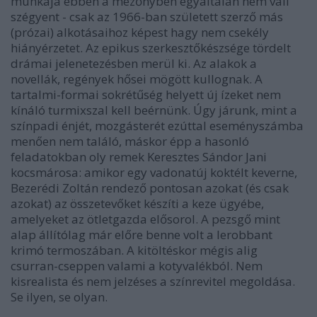
munkája ebben a mezőnyben egyáltalán nem vall
szégyent - csak az 1966-ban született szerző más
(prózai) alkotásaihoz képest hagy nem csekély
hiányérzetet. Az epikus szerkesztőkészsége tördelt
drámai jelenetezésben merül ki. Az alakok a
novellák, regények hősei mögött kullognak. A
tartalmi-formai sokrétűség helyett új ízeket nem
kínáló turmixszal kell beérnünk. Úgy járunk, mint a
színpadi énjét, mozgásterét ezúttal eseményszámba
menően nem találó, máskor épp a hasonló
feladatokban oly remek Keresztes Sándor Jani
kocsmárosa: amikor egy vadonatúj koktélt keverne,
Bezerédi Zoltán rendező pontosan azokat (és csak
azokat) az összetevőket készíti a keze ügyébe,
amelyeket az ötletgazda elősorol. A pezsgő mint
alap állítólag már előre benne volt a lerobbant
krimó termoszában. A kitöltéskor mégis alig
csurran-cseppen valami a kotyvalékból. Nem
kisrealista és nem jelzéses a színrevitel megoldása.
Se ilyen, se olyan.