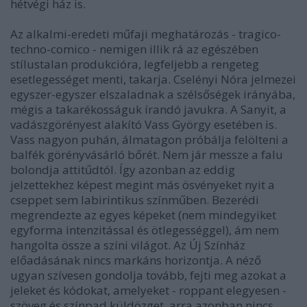
hétvégi ház is.
Az alkalmi-eredeti műfaji meghatározás - tragico-
techno-comico - nemigen illik rá az egészében
stílustalan produkcióra, legfeljebb a rengeteg
esetlegességet menti, takarja. Cselényi Nóra jelmezei
egyszer-egyszer elszaladnak a szélsőségek irányába,
mégis a takarékosságuk írandó javukra. A Sanyit, a
vadászgörényest alakító Vass György esetében is.
Vass nagyon puhán, álmatagon próbálja felölteni a
balfék görényvásárló bőrét. Nem jár messze a falu
bolondja attitűdtól. Így azonban az eddig
jelzettekhez képest megint más ösvényeket nyit a
cseppet sem labirintikus színműben. Bezerédi
megrendezte az egyes képeket (nem mindegyiket
egyforma intenzitással és ötlegességgel), ám nem
hangolta össze a színi világot. Az Új Színház
előadásának nincs markáns horizontja. A néző
ugyan szívesen gondolja tovább, fejti meg azokat a
jeleket és kódokat, amelyeket - roppant elegyesen -
szöveg és színpad küldözget, arra azonban nincs