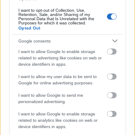
effektusokkal, vibrálásokkal, fél sötétekkel és
I want to opt-out of Collection, Use,
pászmákkal adta a legtöbbet a megfelelő
Retention, Sale, and/or Sharing of my
hangsúlyokhoz. A vakság látomásától, a
Personal Data that Is Unrelated with the
Purposes for which it was collected.
világtalanság befelé tekintésétől az antimitologikus
Opted Out
hétköznapi gonoszságig egy külön drámára való
seregnyi elem sűrűsödik fel Nagy Mari univerzális
Google consents
vádbeszédként ható egzaltációjában.
I want to allow Google to enable storage
related to advertising like cookies on web or
E két szerep materialitása a stilizáló burkából kel ki.
device identifiers in apps.
Szerencséjükre őket nem lehetett “az életből ellesve"
megeleveníteni. Galkó egy kis poszt-némafilmes
I want to allow my user data to be sent to
groteszkummal, Nagy az elmosódott szürke-fekete
Google for online advertising purposes.
fotográfiák keltette nosztalgiával, malíciával
dolgozik. Almási Sándor (Tévészerelő = Farkas Béla)
I want to allow Google to send me
viszont már “egy az egyben" olyan kell(ene) legyen,
personalized advertising.
mint az a vidéki topiparos, aki a nők döntögetésében
is csúcs (ehhez Marosi Viktor mulya Segédjétől
I want to allow Google to enable storage
kapná a segédletet). Ez a “Figyelj, haver!", ez a
related to analytics like cookies on web or
“Fogjuk meg és vigyétek!" típusú közelítés a
device identifiers in apps.
víkendházi jelenetig el is menne valahogy. Ám Antal