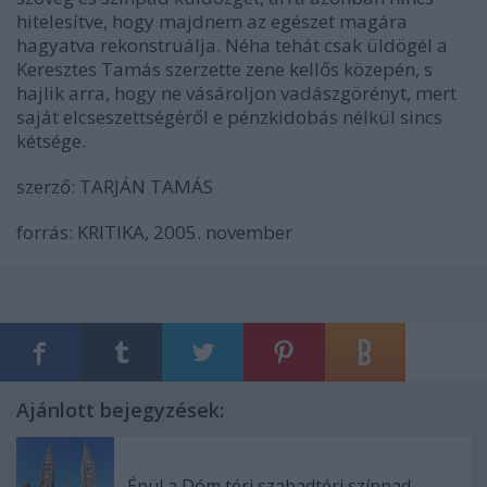
hitelesítve, hogy majdnem az egészet magára
hagyatva rekonstruálja. Néha tehát csak üldögél a
Keresztes Tamás szerzette zene kellős közepén, s
hajlik arra, hogy ne vásároljon vadászgörényt, mert
saját elcseszettségéről e pénzkidobás nélkül sincs
kétsége.
szerző: TARJÁN TAMÁS
forrás: KRITIKA, 2005. november
Ajánlott bejegyzések:
Épül a Dóm téri szabadtéri színpad