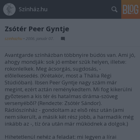
Színház.hu
Zsótér Peer Gyntje
szinhazhu
•
2006. január 07.
Avantgarde színházban többnyire büdös van. Ami jó,
ahogy mondják: sok jó ember szûk helyen, illetve:
rokonlelkek. Meg ácsorgás, sugdosás, -
elõlelkesedés. (Krétakör, most a Thália Régi
Stúdióban). Ibsen Peer Gyntje nagy szám már
megint, ezért aztán reménykedtem. Mi fog kikerülni
gyõztesen a kis tér és hatalmas dráma-szöveg
versenyébõl? (Rendezte: Zsótér Sándor).
Rádiószínház - gondoltam az elsõ rész után (ami
nem sikerült, a másik két rész jobb, a harmadik még
inkább az -, tíz óra után már mûködnek a dolgok.)
Hihetetlenül nehéz a feladat: mi legyen a lírai