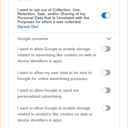
is tartotta. Meg ilyesmik. A darabot száz éven át az
tartotta életben, hogy elementárisan sokértelmű,
I want to opt-out of Collection, Use,
Retention, Sale, and/or Sharing of my
hogy a mindenkori néző csak kapkodhatja a fejét,
Personal Data that Is Unrelated with the
Purposes for which it was collected.
azt hiszi érti, közben csak viszi magával az a
Opted Out
bizonyos valami. Az, ami itt hiányzik.
Google consents
Csákányi Eszter (Aase) az első rész sztárja, szépen
csinálja, az ő szavai nyomán megnyílik a hegy,
I want to allow Google to enable storage
megjelenik a szarvas, látjuk a gyermek Peert. Pedig
related to advertising like cookies on web or
neki is csak mondani szabad a szerep szövegét.
device identifiers in apps.
Mindegy, ő meg tudja csinálni. Láng Annamária
most is bizonyította nagy tehetségét, pedig nem volt
I want to allow my user data to be sent to
könnyű dolga, akrobatikus tekeredésben lopja ki
Google for online advertising purposes.
Peer gyémántjait, de ezen kívül is jeleskedik. Rába
I want to allow Google to send me
Roland (Gomböntő) jó hang, nagyon jelen van az
personalized advertising.
összjátékban - más kérdés, hogy nem értem, miért
van női ruhában. Nagy Zsolt (Dovre) súlyos
I want to allow Google to enable storage
egyéniség, amivel bírja is a darab ívét. Pontos, mint
related to analytics like cookies on web or
mindig.
device identifiers in apps.