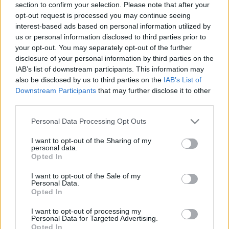
csiszolt oldala van, itt csak az egyik ragyog: légy
section to confirm your selection. Please note that after your
önmagad, határozza el Peer, és ezt ilyen-olyan
opt-out request is processed you may continue seeing
kerülőkkel, be is tartja. Gyabronka a figurának ezt az
interest-based ads based on personal information utilized by
öntudatos (és becsületesen simlis) vonását jól hozza.
us or personal information disclosed to third parties prior to
Még az is kiderül, hogy ez nem elég: aki csak
your opt-out. You may separately opt-out of the further
önmaga akar lenni, az elveszíti önmagát is - mert
disclosure of your personal information by third parties on the
lemond a közösség, a másik, az emberek gazdagító
IAB’s list of downstream participants. This information may
(fáradtságot igénylő) kapcsolatáról. Mondom, ezen a
also be disclosed by us to third parties on the
IAB’s List of
szinten működik a beszédszínház. Ami itt tán arról
Downstream Participants
that may further disclose it to other
szól, hogy az ember elveszti önmagát, személyiségét
third parties.
- a sok dumában, hazugságban, önáltatásban,
Please note that this website/app uses one or more Google
Personal Data Processing Opt Outs
aminek kedvez a jelen.
services and may gather and store information including but
not limited to your visit or usage behaviour. You may click to
I want to opt-out of the Sharing of my
Zsótér minimalista színházra törekszik, vagyis a
personal data.
grant or deny consent to Google and its third-party tags to
játék csak elvont, utalásszerű lehet, ami egyfelől jó,
Opted In
use your data for below specified purposes in below Google
mert végigkísérletezik egy előadásmódot, de ára is
consent section.
I want to opt-out of the Sale of my
van, mivel a figura (és a darab) sokszínűsége nem
Personal Data.
bomlik ki. Például hogyan függ össze a hazudozás a
Opted In
költőiséggel, a líra - Peer nagytőkés kalandjával,
I want to opt-out of processing my
hogy vajon a fjordok tisztasága (Solvejg) iránti vágy
Personal Data for Targeted Advertising.
Peer öregkori gyengesége, vagy valami, ami életben
Opted In