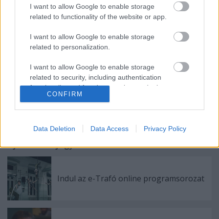
Bár tudom, hogy avantgarde színházban vagyok,
I want to allow Google to enable storage
nekem kicsit sok volt a fütyiből a színpadon (például
related to functionality of the website or app.
az utolsó kép Papja is áttetsző tüllben lengeti, amije
van...) Kevesebb jobb lett volna. Jelentésileg, úgy
I want to allow Google to enable storage
értem. Amúgy: nehéz ügy ez a kvázi-mesejáték.
related to personalization.
ALMÁSI MIKLÓS
I want to allow Google to enable storage
related to security, including authentication
functionality and fraud prevention, and other
CONFIRM
user protection.
Data Deletion
Data Access
Privacy Policy
Ajánlott bejegyzések:
Indul az e-Trafó online programsorozat