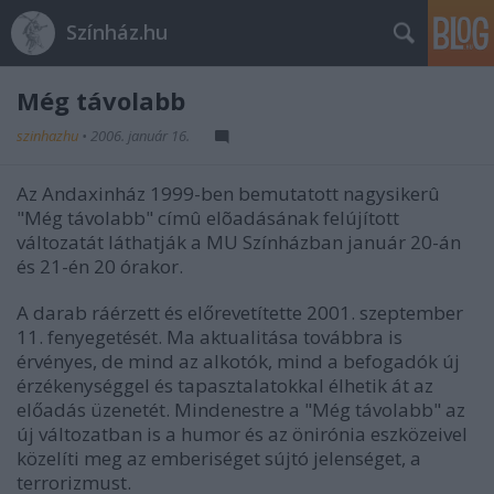
Színház.hu
Még távolabb
szinhazhu
•
2006. január 16.
Az Andaxinház 1999-ben bemutatott nagysikerû
"Még távolabb" címû elõadásának felújított
változatát láthatják a MU Színházban január 20-án
és 21-én 20 órakor.
A darab ráérzett és előrevetítette 2001. szeptember
11. fenyegetését. Ma aktualitása továbbra is
érvényes, de mind az alkotók, mind a befogadók új
érzékenységgel és tapasztalatokkal élhetik át az
előadás üzenetét. Mindenestre a "Még távolabb" az
új változatban is a humor és az önirónia eszközeivel
közelíti meg az emberiséget sújtó jelenséget, a
terrorizmust.