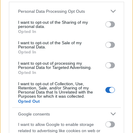
Díszlet: Paseczki Zsolt
A díszlet megfestése Vetlényi Zsolt képzőművész
Please note that this website/app uses one or more Google
Personal Data Processing Opt Outs
munkája.
services and may gather and store information including but
Fény: Payer Ferenc
not limited to your visit or usage behaviour. You may click to
I want to opt-out of the Sharing of my
Hang: Németh István
personal data.
grant or deny consent to Google and its third-party tags to
Opted In
Munkatárs: Farkas Csilla
use your data for below specified purposes in below Google
Fotók: Dusa Gábor
consent section.
I want to opt-out of the Sale of my
Rendezte: Zsalakovics Anikó
Personal Data.
Opted In
Az 1999-es támogatók: NKÖM, Fővárosi
I want to opt-out of processing my
Önkormányzat Kulturális Bizottság, NKA, Tánc- és
Personal Data for Targeted Advertising.
Színházi Kollégium, Soros Alapítvány,
MU Színház
,
Opted In
Artus Stúdió
I want to opt-out of Collection, Use,
Retention, Sale, and/or Sharing of my
A felújítás támogatói:
Personal Data that Is Unrelated with the
Purposes for which it was collected.
Fővárosi Önkormányzat Kulturális Bizottság,
Thália
Opted Out
Színház
, MU Színház
Google consents
I want to allow Google to enable storage
forrás: MU Színház
related to advertising like cookies on web or