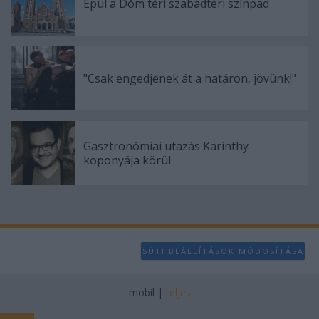
user protection.
Épül a Dóm téri szabadtéri színpad
"Csak engedjenek át a határon, jövünk!"
Gasztronómiai utazás Karinthy
koponyája körül
SÜTI BEÁLLÍTÁSOK MÓDOSÍTÁSA
mobil
|
teljes