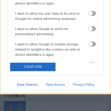
device identifiers in apps.
I want to allow my user data to be sent to
Google for online advertising purposes.
I want to allow Google to send me
personalized advertising.
Ajánlott bejegyzések:
I want to allow Google to enable storage
related to analytics like cookies on web or
device identifiers in apps.
Meghalt Böröndi Tamás
I want to allow Google to enable storage
CONFIRM
related to functionality of the website or app.
I want to allow Google to enable storage
Data Deletion
Data Access
Privacy Policy
related to personalization.
Ősszel érkezik az Infinite Dance Festival
I want to allow Google to enable storage
related to security, including authentication
functionality and fraud prevention, and other