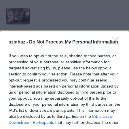
Andaxínház
szinhaz -
Do Not Process My Personal Information
"Meseautóban színezüst erdők során repülünk az idők
tavaszán. Arany országút csillogó gyémántporán
repülünk a mesék kocsiján. Fenn az égen az angyalok
If you wish to opt-out of the sale, sharing to third parties, or
vigyáznak ránk, és a sors fogja tán a volánt. Csupa
processing of your personal or sensitive information for
boldogság vár ezután rád és rám a mesék meseszép
targeted advertising by us, please use the below opt-out
kocsiján."
section to confirm your selection. Please note that after your
opt-out request is processed you may continue seeing
interest-based ads based on personal information utilized by
us or personal information disclosed to third parties prior to
"Még távolabb"
your opt-out. You may separately opt-out of the further
disclosure of your personal information by third parties on the
Szereplők:
IAB’s list of downstream participants. This information may
Orosz Helga, Csík Adrienn, Geltz Péter, Lengyel Péter,
also be disclosed by us to third parties on the
IAB’s List of
Downstream Participants
that may further disclose it to other
Stubnya Béla
third parties.