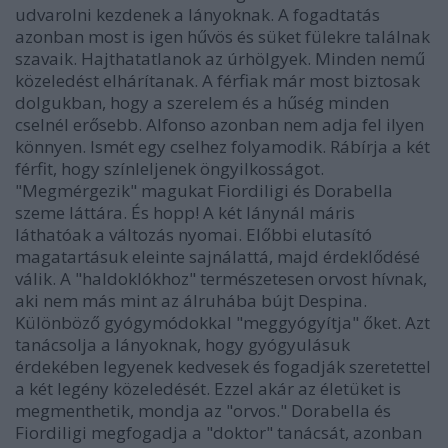
udvarolni kezdenek a lányoknak. A fogadtatás
azonban most is igen hűvös és süket fülekre találnak
szavaik. Hajthatatlanok az úrhölgyek. Minden nemű
közeledést elhárítanak. A férfiak már most biztosak
dolgukban, hogy a szerelem és a hűség minden
cselnél erősebb. Alfonso azonban nem adja fel ilyen
könnyen. Ismét egy cselhez folyamodik. Rábírja a két
férfit, hogy színleljenek öngyilkosságot.
"Megmérgezik" magukat Fiordiligi és Dorabella
szeme láttára. És hopp! A két lánynál máris
láthatóak a változás nyomai. Előbbi elutasító
magatartásuk eleinte sajnálattá, majd érdeklődésé
válik. A "haldoklókhoz" természetesen orvost hívnak,
aki nem más mint az álruhába bújt Despina.
Különböző gyógymódokkal "meggyógyítja" őket. Azt
tanácsolja a lányoknak, hogy gyógyulásuk
érdekében legyenek kedvesek és fogadják szeretettel
a két legény közeledését. Ezzel akár az életüket is
megmenthetik, mondja az "orvos." Dorabella és
Fiordiligi megfogadja a "doktor" tanácsát, azonban