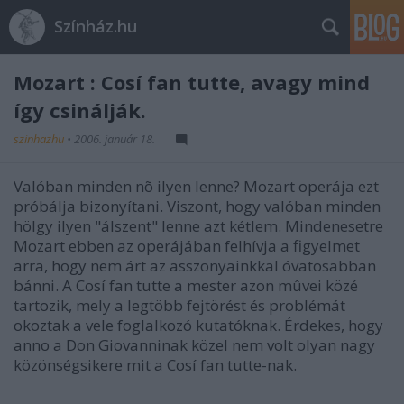
Színház.hu
Mozart : Cosí fan tutte, avagy mind
így csinálják.
szinhazhu
•
2006. január 18.
Valóban minden nõ ilyen lenne? Mozart operája ezt
próbálja bizonyítani. Viszont, hogy valóban minden
hölgy ilyen "álszent" lenne azt kétlem. Mindenesetre
Mozart ebben az operájában felhívja a figyelmet
arra, hogy nem árt az asszonyainkkal óvatosabban
bánni. A Cosí fan tutte a mester azon mûvei közé
tartozik, mely a legtöbb fejtörést és problémát
okoztak a vele foglalkozó kutatóknak. Érdekes, hogy
anno a Don Giovanninak közel nem volt olyan nagy
közönségsikere mit a Cosí fan tutte-nak.