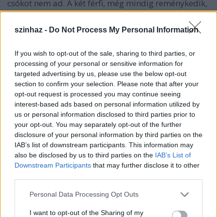
csókot nem ad. A két férfi, még mindig reménykedik,
hogy megnyerik a fogadást.
szinhaz -
Do Not Process My Personal Information
II.felvonás :
If you wish to opt-out of the sale, sharing to third parties, or
Despina folyamatosan ostromolja két kisasszonyt,
processing of your personal or sensitive information for
hogy szerelmet könnyedén kell felfogni és ki kell
targeted advertising by us, please use the below opt-out
használni minden percét. Szavainak nem is marad el
section to confirm your selection. Please note that after your
hatása. A lányok megállapodnak, hogy bári is
opt-out request is processed you may continue seeing
történik majd, mindenért a szobalányt teszik majd
interest-based ads based on personal information utilized by
felelőssé. Miután ezt eldöntötték megbeszélik
us or personal information disclosed to third parties prior to
egymás között, hogy ki melyik legényt választja
your opt-out. You may separately opt-out of the further
partnereként. Fiordiligi Dorabella vőlegényét
disclosure of your personal information by third parties on the
szeretné maga mellé tudni. Dorabella pedig
IAB’s list of downstream participants. This information may
Fiordiligi mátkájával kacérkodik. Dorabella és
also be disclosed by us to third parties on the
IAB’s List of
Guglielmo hamar egymásra találnak, mely szívtépő
Downstream Participants
that may further disclose it to other
fájdalmat okoz szegény Ferrandonak, hiszen az ő
third parties.
menyasszonya lett hűtlen. Guglielmo viszont boldog
Please note that this website/app uses one or more Google
és nyugodt, hogy az ő szeremese, Fiordiligi
Personal Data Processing Opt Outs
services and may gather and store information including but
állhatatos és megingathatatlan. Legalábbis
not limited to your visit or usage behaviour. You may click to
I want to opt-out of the Sharing of my
egyenlőre. Hamarosan azonban Guglielmo