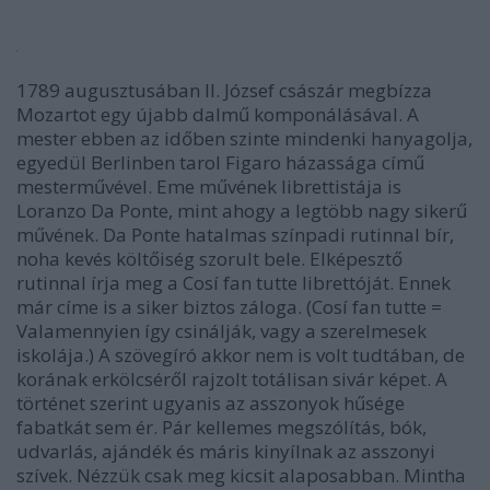
1789 augusztusában II. József császár megbízza
Mozartot egy újabb dalmű komponálásával. A
mester ebben az időben szinte mindenki hanyagolja,
egyedül Berlinben tarol Figaro házassága című
mesterművével. Eme művének librettistája is
Loranzo Da Ponte, mint ahogy a legtöbb nagy sikerű
művének. Da Ponte hatalmas színpadi rutinnal bír,
noha kevés költőiség szorult bele. Elképesztő
rutinnal írja meg a Cosí fan tutte librettóját. Ennek
már címe is a siker biztos záloga. (Cosí fan tutte =
Valamennyien így csinálják, vagy a szerelmesek
iskolája.) A szövegíró akkor nem is volt tudtában, de
korának erkölcséről rajzolt totálisan sivár képet. A
történet szerint ugyanis az asszonyok hűsége
fabatkát sem ér. Pár kellemes megszólítás, bók,
udvarlás, ajándék és máris kinyílnak az asszonyi
szívek. Nézzük csak meg kicsit alaposabban. Mintha