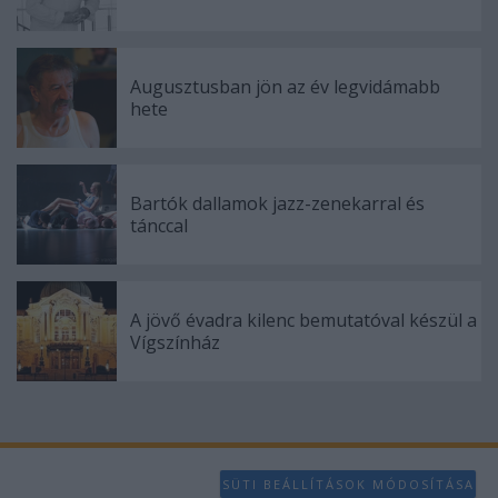
Augusztusban jön az év legvidámabb
hete
Bartók dallamok jazz-zenekarral és
tánccal
A jövő évadra kilenc bemutatóval készül a
Vígszínház
SÜTI BEÁLLÍTÁSOK MÓDOSÍTÁSA