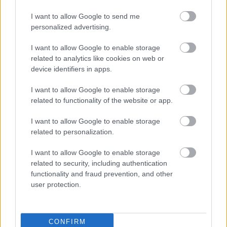
Igazi vígoperai zenével tűzdelte meg Mozart a
szövegkönyvet. Zenéje folyamatosan szórakoztató és
I want to allow Google to send me
mosolyt csal a hallgató arcára. Már maga az
personalized advertising.
egyszerű nyitány is ezt bizonyítja. Mondhatnám úgy
is, hogy a "hangszerek beszélgetése." Az oboa
I want to allow Google to enable storage
related to analytics like cookies on web or
elkezdi, majd neki válaszol a fuvola, belép a fagott
device identifiers in apps.
és így tovább. Szinte már már látszik a zene
egyszerűsége.
I want to allow Google to enable storage
related to functionality of the website or app.
I want to allow Google to enable storage
related to personalization.
I want to allow Google to enable storage
related to security, including authentication
Wolfgang
functionality and fraud prevention, and other
Amadeus
user protection.
Mozart
CONFIRM
A Magyar Állami Operaház igen régóta a