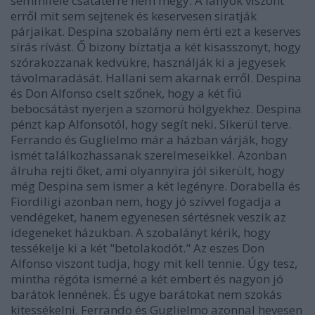
semmiféle csatatérre nem megy. A lányok viszont
erről mit sem sejtenek és keservesen siratják
párjaikat. Despina szobalány nem érti ezt a keserves
sírás rívást. Ő bizony bíztatja a két kisasszonyt, hogy
szórakozzanak kedvükre, használják ki a jegyesek
távolmaradását. Hallani sem akarnak erről. Despina
és Don Alfonso cselt szőnek, hogy a két fiú
bebocsátást nyerjen a szomorú hölgyekhez. Despina
pénzt kap Alfonsotól, hogy segít neki. Sikerül terve.
Ferrando és Guglielmo már a házban várják, hogy
ismét találkozhassanak szerelmeseikkel. Azonban
álruha rejti őket, ami olyannyira jól sikerült, hogy
még Despina sem ismer a két legényre. Dorabella és
Fiordiligi azonban nem, hogy jó szívvel fogadja a
vendégeket, hanem egyenesen sértésnek veszik az
idegeneket házukban. A szobalányt kérik, hogy
tessékelje ki a két "betolakodót." Az eszes Don
Alfonso viszont tudja, hogy mit kell tennie. Úgy tesz,
mintha régóta ismerné a két embert és nagyon jó
barátok lennének. És ugye barátokat nem szokás
kitessékelni. Ferrando és Guglielmo azonnal hevesen