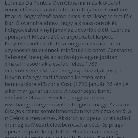
Loranzo Da Ponte a Don Giovanni másik oldalát
venné elő és tárta volna fel librettójában. Gondolok
itt arra, hogy végső soron nincs is szükség semmiféle
Don Giovannira ahhoz, hogy a kisasszonyok és
hölgyek szívei kinyíljanak az udvarlók előtt. Ezért az
operájáért Mozart 200 aranydukátot kapott.
Kénytelen volt elvállalni a bugyuta és már - már
egyenesen sületlennek minősülő librettót. Constanza
(felesége) beteg és az adósságok egyre jobban
elhatalmasodnak a család felett. 1789
decemberében Mozart meghívja barátját Joseph
Haydn-t és egy házi főpróba keretén kerül
bemutatásra először a Cosí. (1790.január 26.-én.) A
siker már garantált volt. A közönséget ismét
elbűvölte Mozart. Érdekes, hogy az opera
visszhangja mégsem volt túlságosan nagy. Az akkori
újságok szinte semmitmondóan nyilatkoztak erről a
művéről a mesternek. Akkoron az opera tíz előadást
ért meg és Mozart életében csak a bécsi és prágai
operaszínpadokra jutott el. Halála után a világ