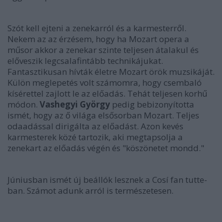
Szót kell ejteni a zenekarról és a karmesterről.
Nekem az az érzésem, hogy ha Mozart opera a
műsor akkor a zenekar szinte teljesen átalakul és
előveszik legcsalafintább technikájukat.
Fantasztikusan hívták életre Mozart örök muzsikáját.
Külön meglepetés volt számomra, hogy csembaló
kísérettel zajlott le az előadás. Tehát teljesen korhű
módon.
Vashegyi György
pedig bebizonyította
ismét, hogy az ő világa elsősorban Mozart. Teljes
odaadással dirigálta az előadást. Azon kevés
karmesterek közé tartozik, aki megtapsolja a
zenekart az előadás végén és "köszönetet mondd."
Júniusban ismét új beállók lesznek a Cosí fan tutte-
ban. Számot adunk arról is természetesen.