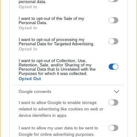
personal data.
grant or deny consent to Google and its third-party tags to
lelkesedése is alábbhagy. Fiordiligi ugyanis
Opted In
use your data for below specified purposes in below Google
meghallgatja az álhatatosan szónokló szerelmes
consent section.
idegent. Despina gratulál a két férfinak és közli
I want to opt-out of the Sale of my
Personal Data.
velük, hogy úrnői hajlandóak örök hűséget fogadni
Opted In
nekik. Megkezdődik az esküvői ünnepség,
megjelenik a jegyző, aki természetesen nem más,
I want to opt-out of processing my
Personal Data for Targeted Advertising.
mint az ismét álruhába bújt szobalány. Már
Opted In
készülődnek a boldogító igenre. Ekkor az utca felől
katonainduló hallatszik. Visszatértek a harcosok a
I want to opt-out of Collection, Use,
Retention, Sale, and/or Sharing of my
csatatérről. A két rejtelmes idegen férjjelölt eltűnik
Personal Data that Is Unrelated with the
és levetik a maskarát, melyet magukra öltöttek. Ez
Purposes for which it was collected.
Opted Out
után már mint Guglielmo és Ferrando térnek vissza.
Első gondolatuk a bosszú. A két testvér teljesen
Google consents
kétségbe van esve. Nem tudták mitévők legyenek. A
két férfi leleplezik magukat menyasszonyaik előtt és
I want to allow Google to enable storage
bevallják, hogy a két idegent ők játszották el. Az
related to advertising like cookies on web or
opera vége természetesen pozitív irányba vesz
device identifiers in apps.
fordulatot. Ki-ki visszatér régi szerelméhez és
minden jóra fordul.
I want to allow my user data to be sent to
Google for online advertising purposes.