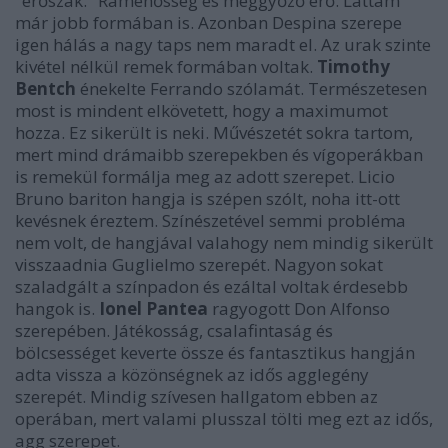
"erőszak." Rámenősség és meggyőző erő. Láttam
már jobb formában is. Azonban Despina szerepe
igen hálás a nagy taps nem maradt el. Az urak szinte
kivétel nélkül remek formában voltak.
Timothy
Bentch
énekelte Ferrando szólamát. Természetesen
most is mindent elkövetett, hogy a maximumot
hozza. Ez sikerült is neki. Művészetét sokra tartom,
mert mind drámaibb szerepekben és vígoperákban
is remekül formálja meg az adott szerepet. Licio
Bruno bariton hangja is szépen szólt, noha itt-ott
kevésnek éreztem. Színészetével semmi probléma
nem volt, de hangjával valahogy nem mindig sikerült
visszaadnia Guglielmo szerepét. Nagyon sokat
szaladgált a színpadon és ezáltal voltak érdesebb
hangok is.
Ionel Pantea
ragyogott Don Alfonso
szerepében. Játékosság, csalafintaság és
bölcsességet keverte össze és fantasztikus hangján
adta vissza a közönségnek az idős agglegény
szerepét. Mindig szívesen hallgatom ebben az
operában, mert valami plusszal tölti meg ezt az idős,
agg szerepet.