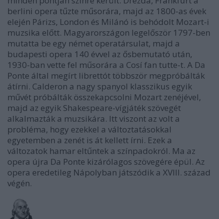
minden pontján színre került. Drezda, Frankfurt a
berlini opera tűzte műsorára, majd az 1800-as évek
elején Párizs, London és Milánó is behódolt Mozart-i
muzsika előtt. Magyarországon legelőször 1797-ben
mutatta be egy német operatársulat, majd a
budapesti opera 140 évvel az ősbemutató után,
1930-ban vette fel műsorára a Cosí fan tutte-t. A Da
Ponte által megírt librettót többször megpróbálták
átírni. Calderon a nagy spanyol klasszikus egyik
művét próbálták összekapcsolni Mozart zenéjével,
majd az egyik Shakespeare-vígjáték szövegét
alkalmazták a muzsikára. Itt viszont az volt a
probléma, hogy ezekkel a változtatásokkal
egyetemben a zenét is át kellett írni. Ezek a
változatok hamar eltűntek a színpadokról. Ma az
opera újra Da Ponte kizárólagos szövegére épül. Az
opera eredetileg Nápolyban játszódik a XVIII. század
végén.