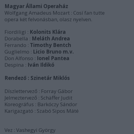
Magyar Állami Operaház
Wolfgang Amadeus Mozart : Cosí fan tutte
opera két felvonásban, olasz nyelven.
Fiordiligi :
Kolonits Klára
Dorabella :
Meláth Andrea
Ferrando :
Timothy Bentch
Guglielmo :
Licio Bruno m.v.
Don Alfonso :
Ionel Pantea
Despina :
Iván Ildikó
Rendező : Szinetár Miklós
Díszlettervező : Forray Gábor
Jelmeztervező : Schäffer Judit
Koreográfus : Barkóczy Sándor
Karigazgató : Szabó Sipos Máté
Vez : Vashegyi György