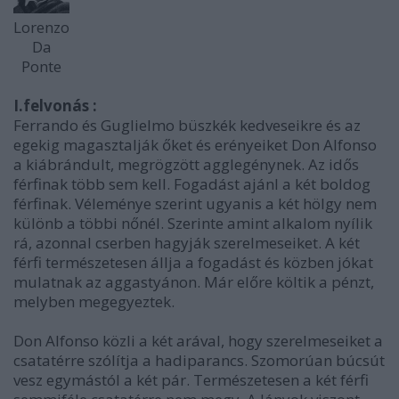
Lorenzo
Da
Ponte
I.felvonás :
Ferrando és Guglielmo büszkék kedveseikre és az
egekig magasztalják őket és erényeiket Don Alfonso
a kiábrándult, megrögzött agglegénynek. Az idős
férfinak több sem kell. Fogadást ajánl a két boldog
férfinak. Véleménye szerint ugyanis a két hölgy nem
különb a többi nőnél. Szerinte amint alkalom nyílik
rá, azonnal cserben hagyják szerelmeseiket. A két
férfi természetesen állja a fogadást és közben jókat
mulatnak az aggastyánon. Már előre költik a pénzt,
melyben megegyeztek.
Don Alfonso közli a két arával, hogy szerelmeseiket a
csatatérre szólítja a hadiparancs. Szomorúan búcsút
vesz egymástól a két pár. Természetesen a két férfi