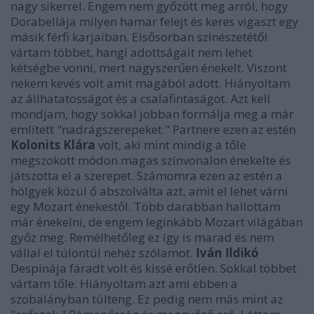
nagy sikerrel. Engem nem győzött meg arról, hogy
Dorabellája milyen hamar felejt és keres vigaszt egy
másik férfi karjaiban. Elsősorban színészetétől
vártam többet, hangi adottságait nem lehet
kétségbe vonni, mert nagyszerűen énekelt. Viszont
nekem kevés volt amit magából adott. Hiányoltam
az állhatatosságot és a csalafintaságot. Azt kell
mondjam, hogy sokkal jobban formálja meg a már
említett "nadrágszerepeket." Partnere ezen az estén
Kolonits Klára
volt, aki mint mindig a tőle
megszokott módon magas színvonalon énekelte és
játszotta el a szerepet. Számomra ezen az estén a
hölgyek közül ő abszolválta azt, amit el lehet várni
egy Mozart énekestől. Több darabban hallottam
már énekelni, de engem leginkább Mozart világában
győz meg. Remélhetőleg ez így is marad és nem
vállal el túlontúl nehéz szólamot.
Iván Ildikó
Despinája fáradt volt és kissé erőtlen. Sokkal többet
vártam tőle. Hiányoltam azt ami ebben a
szobalányban túlteng. Ez pedig nem más mint az