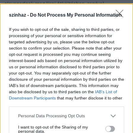
elevenednek meg lírai átköltésben, zenével
fűszerezve.
szinhaz -
Do Not Process My Personal Information
Amíg ezt megtudjuk - vagy mégse tudjuk meg? -
egyebet sem kell tennünk, mint szórakoznunk a
If you wish to opt-out of the sale, sharing to third parties, or
ragyogóan szellemes ötleteken és párbeszédeken és
processing of your personal or sensitive information for
hamar rájövünk, hogy mi is ezeket a szerepeket
targeted advertising by us, please use the below opt-out
játsszuk naponta.
section to confirm your selection. Please note that after your
opt-out request is processed you may continue seeing
Tényleg szeretsz?
interest-based ads based on personal information utilized by
- zenés lelkizés -
us or personal information disclosed to third parties prior to
your opt-out. You may separately opt-out of the further
R.D.Laing: Tényleg szeretsz?, Gubancok
disclosure of your personal information by third parties on the
IAB’s list of downstream participants. This information may
(ford.Tandori Dezső, Tasnády Attila) c. műveiből
also be disclosed by us to third parties on the
IAB’s List of
összeállította Kováts Kriszta
Downstream Participants
that may further disclose it to other
zene: Szirtes Edina Mókus
third parties.
szereplők:
Please note that this website/app uses one or more Google
Personal Data Processing Opt Outs
Kováts Kriszta, Lázár Balázs
services and may gather and store information including but
km. Szirtes Edina Mókus (hegedű, billentyű,
not limited to your visit or usage behaviour. You may click to
I want to opt-out of the Sharing of my
harmonika)
personal data.