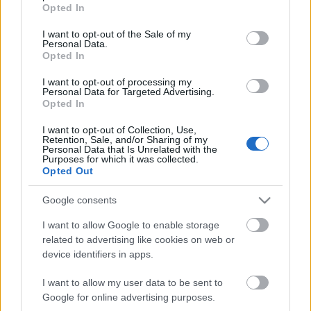
grant or deny consent to Google and its third-party tags to
Opted In
use your data for below specified purposes in below Google
rendező: Kováts Kriszta
consent section.
I want to opt-out of the Sale of my
Personal Data.
Bemutató: 2006. február 9. 19h - Spinoza Ház
Opted In
további előadás: február 12. 19h
I want to opt-out of processing my
Personal Data for Targeted Advertising.
Opted In
forrás:
KOVÁTSMŰHELY PRODUKCIÓ
I want to opt-out of Collection, Use,
Retention, Sale, and/or Sharing of my
Personal Data that Is Unrelated with the
Purposes for which it was collected.
Opted Out
Google consents
I want to allow Google to enable storage
related to advertising like cookies on web or
Ajánlott bejegyzések:
device identifiers in apps.
I want to allow my user data to be sent to
Meghalt Böröndi Tamás
Google for online advertising purposes.