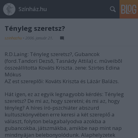
Színház.hu
Tényleg szeretsz?
szinhazhu
•
2006. január 21.
R.D.Laing: Tényleg szeretsz?, Gubancok
(ford.Tandori Dezsõ, Tasnády Attila) c. mûveibõl
összeállította Kováts Kriszta. zene: Szirtes Edina
Mókus
AZ est szereplõi: Kováts Kriszta és Lázár Balázs.
Hát igen, ez az egyik legnagyobb kérdés: Tényleg
szeretsz? De mi az, hogy szeretni; és mi az, hogy
tényleg? A híres író-pszchiáter abszurd
kultuszkönyvében erre keresi a két szereplő a
választ, folyton belagabalyodva azokba a
gubancokba, játszmákba, amikbe nap mint nap
mindnyájan belebonyolódunk. Alaphelyzetek