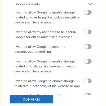
Google consents
I want to allow Google to enable storage
related to advertising like cookies on web or
Bíró
device identifiers in apps.
Kriszta,
Debreczeny
I want to allow my user data to be sent to
Csaba
Google for online advertising purposes.
A fotókat Gordon Eszter készítette.
I want to allow Google to send me
personalized advertising.
forrás: Örkény Színház
I want to allow Google to enable storage
related to analytics like cookies on web or
device identifiers in apps.
I want to allow Google to enable storage
related to functionality of the website or app.
Ajánlott bejegyzések:
I want to allow Google to enable storage
CONFIRM
related to personalization.