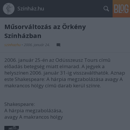
Színház.hu
Műsorváltozás az Örkény
Színházban
szinhazhu
•
2006. január 24.
2006. január 25-én az Odüsszeusz Tours címû
elõadás betegség miatt elmarad. A jegyek a
helyszínen 2006. január 31-ig visszaválthatók. Aznap
este Shakespeare: A hárpia megzabolázása avagy A
makrancos hölgy címû darab kerül színre.
Shakespeare:
A hárpia megzabolázása,
avagy A makrancos hölgy