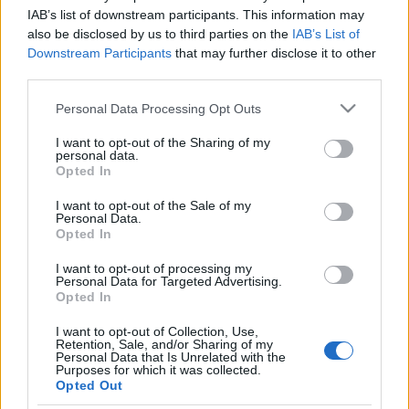
Biondello, Miklós, Kalapos Pletl Zoltán
IAB’s list of downstream participants. This information may
Márkos Albert
also be disclosed by us to third parties on the
IAB’s List of
Zenész Kostyák Előd
Downstream Participants
that may further disclose it to other
third parties.
Díszlettervező Valcz Gábor
Jelmeztervező Szűcs Edit
Please note that this website/app uses one or more Google
Personal Data Processing Opt Outs
Dramaturg Guelmino Sándor
services and may gather and store information including but
Zeneszerző Márkos Albert
not limited to your visit or usage behaviour. You may click to
I want to opt-out of the Sharing of my
personal data.
Világítástervező Bányai Tamás
grant or deny consent to Google and its third-party tags to
Opted In
Rendező Keszég László
use your data for below specified purposes in below Google
consent section.
I want to opt-out of the Sale of my
Nem csak azokat szeretnénk megszólítani, akik még
Personal Data.
Opted In
sosem látták A makrancos hölgyet. Nem is csak
azokat, akik látták már, szeretik és minden új verzió
I want to opt-out of processing my
érdekli őket. Most azokat is szeretnénk megnyerni,
Personal Data for Targeted Advertising.
akik úgy vélik, A makrancos hölgy legújabb
Opted In
változata nem tartogathat számukra meglepetést.
I want to opt-out of Collection, Use,
Retention, Sale, and/or Sharing of my
Personal Data that Is Unrelated with the
Purposes for which it was collected.
Opted Out