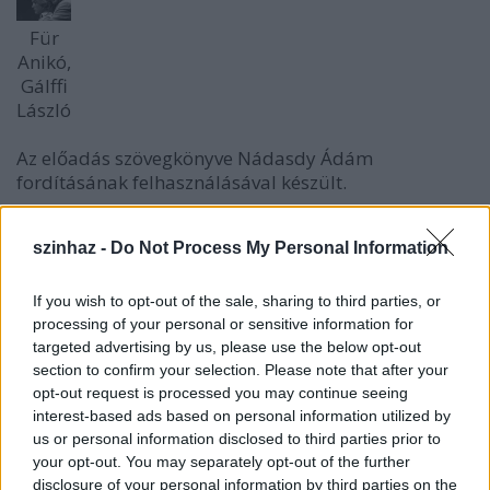
Für
Anikó,
Gálffi
László
Az előadás szövegkönyve Nádasdy Ádám
fordításának felhasználásával készült.
szinhaz -
Do Not Process My Personal Information
Petruchio, Ravasz Gálffi László
Kata, Kocsmárosné Für Anikó
Baptista, Marika Végvári Tamás
If you wish to opt-out of the sale, sharing to third parties, or
Grumio, Lassú Máthé Zsolt
processing of your personal or sensitive information for
Bianca Járó Zsuzsa
targeted advertising by us, please use the below opt-out
Gremio, Szabó, Vincentio Dunai Tamás
section to confirm your selection. Please note that after your
Hortensio, Iskolamester Debreczeny Csaba
opt-out request is processed you may continue seeing
interest-based ads based on personal information utilized by
Özvegy, Walter Bíró Kriszta
us or personal information disclosed to third parties prior to
Lucentio, Nudli Dömötör András
your opt-out. You may separately opt-out of the further
Tranio, Nátán Szűcs Gábor
disclosure of your personal information by third parties on the