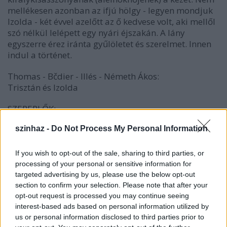
mellékesen azonban az ifjú hölgy - legyen mondjuk
Izolda - két évvel azelőtt az ő kedvese volt, aki mellől
szó nélkül lelépett egy nyári éjszakán. A lány
egyszerre érez iránta gyűlöletet és szerelmet. Innen
indul a történet.
Thomas - Bčdier - Illés - Németh Ákos:
Trisztán és Izolda
SZEREPLŐK:
cornwalliak:
szinhaz -
Do Not Process My Personal Information
TRISZTÁN: KARALYOS GÁBOR
MARKE KIRÁLY: PUSKÁS TIVADAR
If you wish to opt-out of the sale, sharing to third parties, or
GUENELON BÁRÓ: PAPP DÁNIEL
processing of your personal or sensitive information for
targeted advertising by us, please use the below opt-out
írek:
section to confirm your selection. Please note that after your
IZOLDA: TARI TERI
opt-out request is processed you may continue seeing
BRANGUIN: HORVÁTH ZSUZSA
interest-based ads based on personal information utilized by
AGUYN BÁRÓ: PAPP DÁNIEL
us or personal information disclosed to third parties prior to