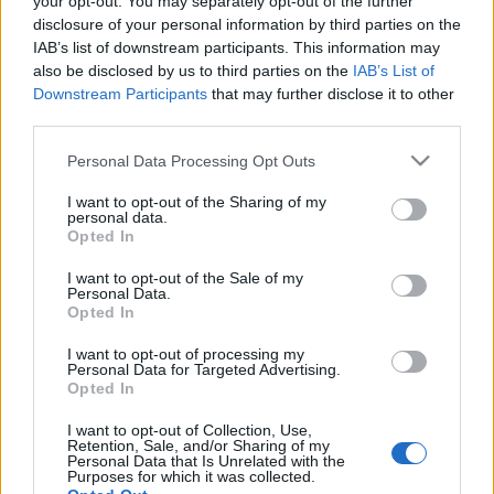
your opt-out. You may separately opt-out of the further
bretonok:
disclosure of your personal information by third parties on the
FEHÉRKEZŰ IZOLDA: KEREKES VICA
IAB’s list of downstream participants. This information may
also be disclosed by us to third parties on the
IAB’s List of
KEIREDDIN KIRÁLY: MENSZÁTOR HÉRESZ ATTILA
Downstream Participants
that may further disclose it to other
third parties.
MUNKATÁRSAK:
Please note that this website/app uses one or more Google
Personal Data Processing Opt Outs
film : KOVÁCS GYÖRGY
services and may gather and store information including but
vágó: LUKÁCS RICHÁRD
not limited to your visit or usage behaviour. You may click to
I want to opt-out of the Sharing of my
personal data.
grant or deny consent to Google and its third-party tags to
jelmez: S. HEGYI LUCIA
Opted In
use your data for below specified purposes in below Google
stylist: SÜMEGHY BÉLA
consent section.
I want to opt-out of the Sale of my
Personal Data.
a rendező munkatársa: LENGYEL NOÉMI
Opted In
játéktér és rendezés: NÉMETH ÁKOS
I want to opt-out of processing my
Personal Data for Targeted Advertising.
Opted In
Következő előadás: 2006. január 29. vasárnap este
7h, Merlin Színház.
I want to opt-out of Collection, Use,
Retention, Sale, and/or Sharing of my
Personal Data that Is Unrelated with the
Purposes for which it was collected.