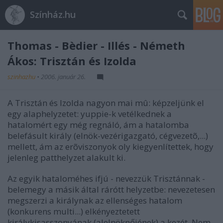
Színház.hu
Thomas - Bèdier - Illés - Németh
Ákos: Trisztán és Izolda
szinhazhu
•
2006. január 26.
A Trisztán és Izolda nagyon mai mû: képzeljünk el
egy alaphelyzetet: yuppie-k vetélkednek a
hatalomért egy még regnáló, ám a hatalomba
belefásult király (elnök-vezérigazgató, cégvezetõ,...)
mellett, ám az erõviszonyok oly kiegyenlítettek, hogy
jelenleg patthelyzet alakult ki.
Az egyik hataloméhes ifjú - nevezzük Trisztánnak -
belemegy a másik által rárótt helyzetbe: nevezetesen
megszerzi a királynak az ellenséges hatalom
(konkurens multi...) elkényeztetett
királykisasszonyának (alelnöknőjének) a kezét. Nem