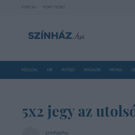
PORT
.hu
PORT TICKET
FŐOLDAL
HÍR
INTERJÚ
MAGAZIN
KRITIKA
S
5x2 jegy az utols
szinhazhu