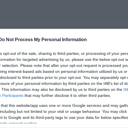
Do Not Process My Personal Information
lesz látható a Kamrában a Fekete tej címû produkci
ergellyel. A nagy érdeklõdésre való tekintettel a K
to opt-out of the sale, sharing to third parties, or processing of your per
ol ki azok között, akik bárhogy szerettek volna, ne
formation for targeted advertising by us, please use the below opt-out s
 A belépõket azok között fogjuk kisorsolni, akik feb
r selection. Please note that after your opt-out request is processed y
denek nekünk egy e-mailt a
feketetej@szinhaz.hu
cím
eing interest-based ads based on personal information utilized by us or
uár 10-ig e-mailben értesítik.
Színlap>>
disclosed to third parties prior to your opt-out. You may separately opt-
losure of your personal information by third parties on the IAB’s list of
. This information may also be disclosed by us to third parties on the
IA
Participants
that may further disclose it to other third parties.
 that this website/app uses one or more Google services and may gath
including but not limited to your visit or usage behaviour. You may click 
 to Google and its third-party tags to use your data for below specifi
ogle consent section.