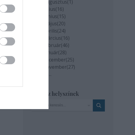
2020 augusztus
(
1
)
2020 július
(
16
)
2020 június
(
15
)
2020 május
(
20
)
2020 április
(
24
)
2020 március
(
16
)
2020 február
(
46
)
2020 január
(
28
)
2019 december
(
25
)
2019 november
(
27
)
Tovább
...
Szinház helyszínek