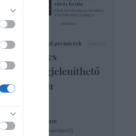
vörös bestia
Pikali Gerda talpig vörösben,
a férfiak pedig nyakig a
pácban - az Újszínházban!
hirdetés
Színházi premierek
Nincs
megjeleníthető
elem
Archívum
milyen
és az
2020 november
(
2
)