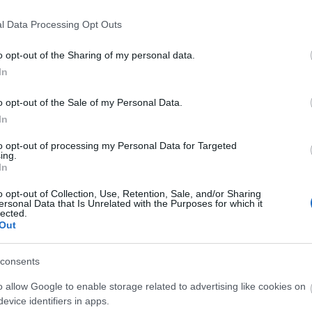
l Data Processing Opt Outs
o opt-out of the Sharing of my personal data.
In
o opt-out of the Sale of my Personal Data.
In
to opt-out of processing my Personal Data for Targeted
ing.
In
 Dóm téren
„Csonka évadot zárni nem
felemelő érzés"
o opt-out of Collection, Use, Retention, Sale, and/or Sharing
ersonal Data that Is Unrelated with the Purposes for which it
lected.
Out
consents
lói tartalomnak minősülnek, értük a
szolgáltatás technikai
üzemeltetője sem
o allow Google to enable storage related to advertising like cookies on
n forduljon a blog szerkesztőjéhez. Részletek a
Felhasználási feltételekben
evice identifiers in apps.