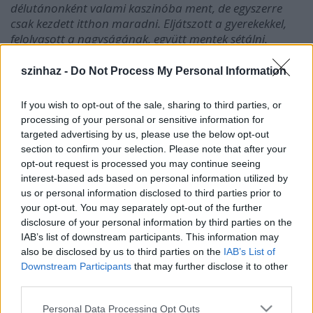
délutánonként valami kaszinóba ment, de egyszerre
csak kezdett itthon maradni. Eljátszott a gyerekekkel,
felolvasott a nagyságának, együtt mentek sétálni.
Elmentek moziba, bevásárolni. Akkor már gondoltam
én magamban: ebből lesz valami.
És lett is. A Janika
szinhaz -
Do Not Process My Personal Information
lett."
(részlet a műből)
If you wish to opt-out of the sale, sharing to third parties, or
processing of your personal or sensitive information for
targeted advertising by us, please use the below opt-out
section to confirm your selection. Please note that after your
A Janika
opt-out request is processed you may continue seeing
szereplői:
interest-based ads based on personal information utilized by
az Új
us or personal information disclosed to third parties prior to
Színház
your opt-out. You may separately opt-out of the further
végzős
disclosure of your personal information by third parties on the
stúdiósai
IAB’s list of downstream participants. This information may
also be disclosed by us to third parties on the
IAB’s List of
Csáth Géza:
Downstream Participants
that may further disclose it to other
A Janika
third parties.
Szereplők:
Please note that this website/app uses one or more Google
Personal Data Processing Opt Outs