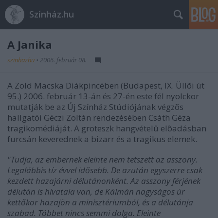
Színház.hu
A Janika
szinhazhu
•
2006. február 08.
A Zöld Macska Diákpincében (Budapest, IX. Üllõi út
95.) 2006. február 13-án és 27-én este fél nyolckor
mutatják be az Új Színház Stúdiójának végzõs
hallgatói Géczi Zoltán rendezésében Csáth Géza
tragikomédiáját. A groteszk hangvételû elõadásban
furcsán keverednek a bizarr és a tragikus elemek.
"Tudja, az embernek eleinte nem tetszett az asszony.
Legalábbis tíz évvel idősebb. De azután egyszerre csak
kezdett hazajárni délutánonként. Az asszony férjének
délután is hivatala van, de Kálmán nagyságos úr
kettőkor hazajön a minisztériumból, és a délutánja
szabad. Többet nincs semmi dolga. Eleinte