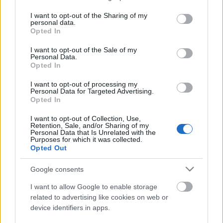
services and may gather and store information including but
Pertics Jenő - Marosi Viktor
not limited to your visit or usage behaviour. You may click to
I want to opt-out of the Sharing of my
personal data.
Pertics Jenőné - Erdős Éva
grant or deny consent to Google and its third-party tags to
Opted In
Özv. Telkesyné, Perticsné anyja; Idegen cseléd - Tarr
use your data for below specified purposes in below Google
Judit
consent section.
I want to opt-out of the Sale of my
Boér Kálmán - Varga Balázs
Personal Data.
Opted In
Levélhordó; Tolnay, háziorvos; Temetkezési szolga -
Czakó Máté
I want to opt-out of processing my
Szobalány - Csépai Eszter
Personal Data for Targeted Advertising.
Opted In
Jelmez: Valent Rozi, Mázy Éva
I want to opt-out of Collection, Use,
Retention, Sale, and/or Sharing of my
Rendezte: Géczi Zoltán
Personal Data that Is Unrelated with the
Purposes for which it was collected.
Opted Out
forrás: L.I.
Google consents
I want to allow Google to enable storage
related to advertising like cookies on web or
device identifiers in apps.