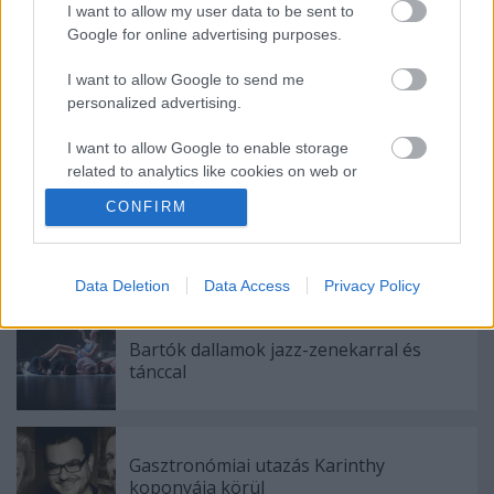
I want to allow my user data to be sent to
Google for online advertising purposes.
Ajánlott bejegyzések:
I want to allow Google to send me
personalized advertising.
"Csak engedjenek át a határon, jövünk!"
I want to allow Google to enable storage
related to analytics like cookies on web or
device identifiers in apps.
CONFIRM
A Madách Színház zárt ajtók mellett is
I want to allow Google to enable storage
közel 6000 nézőt fogadott júniusban
related to functionality of the website or app.
Data Deletion
Data Access
Privacy Policy
I want to allow Google to enable storage
related to personalization.
Bartók dallamok jazz-zenekarral és
tánccal
I want to allow Google to enable storage
related to security, including authentication
functionality and fraud prevention, and other
user protection.
Gasztronómiai utazás Karinthy
koponyája körül