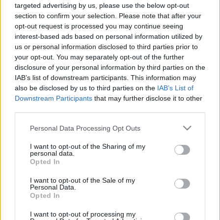
A kosztümök Kreszánkó Viktória munkái. Szabadka
targeted advertising by us, please use the below opt-out
élő "Csáth-tudósa", Dér Zoltán irodalomtörténész
section to confirm your selection. Please note that after your
magángyűjteményét ajánlotta a rendezőnek
opt-out request is processed you may continue seeing
kutatási forrásként. Sosem látott naplókból, sosem
interest-based ads based on personal information utilized by
publikált levelekből készülhetett a produkcióra
us or personal information disclosed to third parties prior to
Fekete Péter. A szöveget Brestyánszki Boros Rozália
your opt-out. You may separately opt-out of the further
disclosure of your personal information by third parties on the
dramaturg dolgozta át.
IAB’s list of downstream participants. This information may
also be disclosed by us to third parties on the
IAB’s List of
Bemutató: 2006. március 17., Szabadka. A
Downstream Participants
that may further disclose it to other
budapesti közönség várhatóan március végén, a
third parties.
Budapesti Tavaszi Fesztivál Fringe Fesztiválja
keretében láthatja a produkciót.
Please note that this website/app uses one or more Google
Personal Data Processing Opt Outs
services and may gather and store information including but
Csáth Géza: Emma
not limited to your visit or usage behaviour. You may click to
I want to opt-out of the Sharing of my
personal data.
grant or deny consent to Google and its third-party tags to
Opted In
Fekete Péter rendezésében 1996-ban Nagy-
use your data for below specified purposes in below Google
Britanniában bemutatásra került Csáth Géza Kicsi
consent section.
I want to opt-out of the Sale of my
Emma című novellájának színpadi átdolgozása. Az
Personal Data.
angol nyelvű bemutató - úgy Cardiffban, mint az
Opted In
Edinburghi Színházi Fesztiválon - kirobbanó sikert
I want to opt-out of processing my
aratott. Az előadást angol nyelven Budapesten is