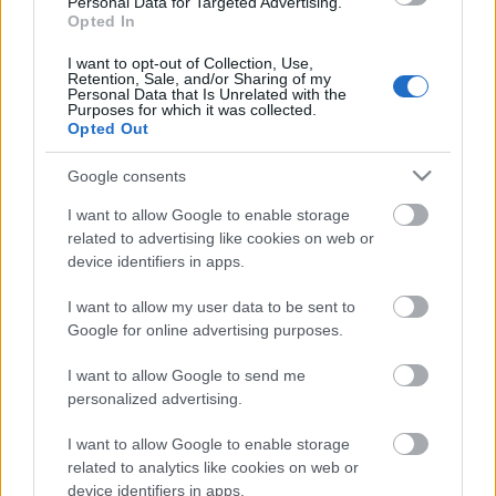
Personal Data for Targeted Advertising.
láthatta a közönség, de magyarul még soha nem
Opted In
került bemutatásra a mű.
I want to opt-out of Collection, Use,
Retention, Sale, and/or Sharing of my
Csáth Géza szabadkai kötődése, a csak Szabadkán
Personal Data that Is Unrelated with the
Purposes for which it was collected.
fellelhető dokumentumok, a részben már publikált,
Opted Out
de részben publikálatlan források olyan adalékokkal
szolgálhatnak a produkcióhoz, melyek méltán
Google consents
tehetik helyspecifikussá és egyben aktuálissá a
bemutatót.
I want to allow Google to enable storage
related to advertising like cookies on web or
A bennünket körülvevő környezet és az abból
device identifiers in apps.
sugárzó erőszak hatása gyermekeinkre,
önmagunkra, az elkövetett bűn és az azzal való
I want to allow my user data to be sent to
együttélés lehetősége, Csáth világának megértése,
Google for online advertising purposes.
ismeretlen szeleteinek bemutatása szerepel az
I want to allow Google to send me
kidolgozandó célok között.
personalized advertising.
Az alapmű: Csáth novellái, illetve az abból készült
I want to allow Google to enable storage
színpadi mű. A előkészítési és próbaidőszakban ez
related to analytics like cookies on web or
az ősanyag kerül átdolgozásra, kibontásra,
device identifiers in apps.