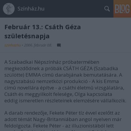
Színház.hu
Február 13.: Csáth Géza
születésnapja
szinhazhu
•
2006. február 08.
A Szabadkai Népszínház próbatermében
megkezdõdnek a próbák CSÁTH GÉZA (Szabadka
szülötte) EMMA címû darabjának bemutatására. A
nagyszabású nemzetközi produkció - A kis Emma
címû novellára építve - a csáthi életmû vizsgálatára,
Csáth és meggyilkolt felesége, Olga kapcsolata
eddig ismeretlen részleteinek elemzésére vállalkozik.
A darab rendezője, Fekete Péter tíz évvel ezelőtt az
adott témát Nagy-Britanniában angol nyelven már
feldolgozta. Fekete Péter - az illuzionistából lett