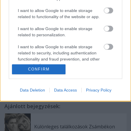
aktualizálásra. A Szabadkai Színház alkotó stábja és
Fekete Péter rendező együttműködése másfél éve a
I want to allow Google to enable storage
Kés a tyúkban c. produkcióval biztos alapokra talált.
related to functionality of the website or app.
Csáth Géza és munkássága közös szál a társulat és a
rendező között, ami igen jó eséllyel egy sikeres
I want to allow Google to enable storage
produkciót vetíthet elő.
related to personalization.
forrás: Kovács Frigyes
I want to allow Google to enable storage
igazgató
related to security, including authentication
Népszínház, Magyar Társulat, Szabadka
functionality and fraud prevention, and other
user protection.
CONFIRM
Data Deletion
Data Access
Privacy Policy
Ajánlott bejegyzések:
Különleges találkozások Zsámbékon