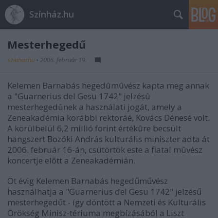
Színház.hu
Mesterhegedű
szinhazhu
•
2006. február 19.
Kelemen Barnabás hegedûmûvész kapta meg annak
a "Guarnerius del Gesu 1742" jelzésû
mesterhegedûnek a használati jogát, amely a
Zeneakadémia korábbi rektoráé, Kovács Dénesé volt.
A körülbelül 6,2 millió forint értékûre becsült
hangszert Bozóki András kulturális miniszter adta át
2006. február 16-án, csütörtök este a fiatal mûvész
koncertje elõtt a Zeneakadémián.
Öt évig Kelemen Barnabás hegedűművész
használhatja a "Guarnerius del Gesu 1742" jelzésű
mesterhegedűt - így döntött a Nemzeti és Kulturális
Örökség Minisz-tériuma megbízásából a Liszt