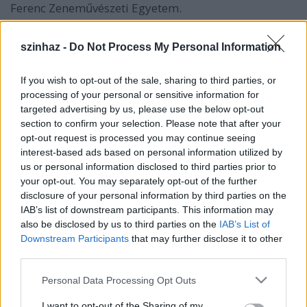
Ferenc Zeneművészeti Egyetem.
"A minisztérium egyik legfontosabb
szinhaz -
Do Not Process My Personal Information
feladatának tekinti a mecénási tevékenységet.
Azt, hogy az állami tulajdonú
mesterhangszereket kiemelkedő tehetségű
If you wish to opt-out of the sale, sharing to third parties, or
művészek-nek adja használatba."
- mondta
processing of your personal or sensitive information for
targeted advertising by us, please use the below opt-out
a kulturális miniszter a hegedű átadásakor
Kelemen
section to confirm your selection. Please note that after your
tartott köszöntőjében. Bozóki András
Barnabás
opt-out request is processed you may continue seeing
kiemelte, hogy Kelemen Barnabás
interest-based ads based on personal information utilized by
nemzetközi hír-nevével, koncert-repertoárjával és
us or personal information disclosed to third parties prior to
tanári tevékenységével bizonyította, hogy nagy
your opt-out. You may separately opt-out of the further
művészi reménysége az országnak.
disclosure of your personal information by third parties on the
IAB’s list of downstream participants. This information may
A magyar állam a tulajdonában lévő nagy értékű,
also be disclosed by us to third parties on the
IAB’s List of
muzeális mesterhangszereket egy-részt fiatal,
Downstream Participants
that may further disclose it to other
rendkívül tehetséges művészeknek adja használatba
third parties.
abból a célból, hogy pályájukon segítse őket,
másrészt kiemelkedő képességű, már bizonyított,
Please note that this website/app uses one or more Google
Personal Data Processing Opt Outs
világhírű művészeknek juttat megfelelő
services and may gather and store information including but
hangszereket. A Guarnerius is ilyen hangszer volt, a
not limited to your visit or usage behaviour. You may click to
I want to opt-out of the Sharing of my