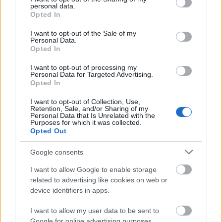
personal data.
mesterhegedűt Kovács Dénes hegedűművész halála
grant or deny consent to Google and its third-party tags to
Opted In
után a kulturális tárca megjaví-tatta, majd
use your data for below specified purposes in below Google
consent section.
pályázatot hirdetett az új használó személyére.
I want to opt-out of the Sale of my
Personal Data.
Opted In
Kelemen Barnabás eddig azon a 1683-as Stradivari
hegedűn játszott, amelyet a vi-lág egyik
I want to opt-out of processing my
legrangosabb versenye, a Nemzetközi Indianapolisi
Personal Data for Targeted Advertising.
Opted In
Hegedűverseny meg-nyerése után kapott négy éves
használatra.
I want to opt-out of Collection, Use,
Retention, Sale, and/or Sharing of my
Personal Data that Is Unrelated with the
forrás: Terasz.hu
Purposes for which it was collected.
Opted Out
Google consents
I want to allow Google to enable storage
related to advertising like cookies on web or
device identifiers in apps.
Ajánlott bejegyzések:
I want to allow my user data to be sent to
Google for online advertising purposes.