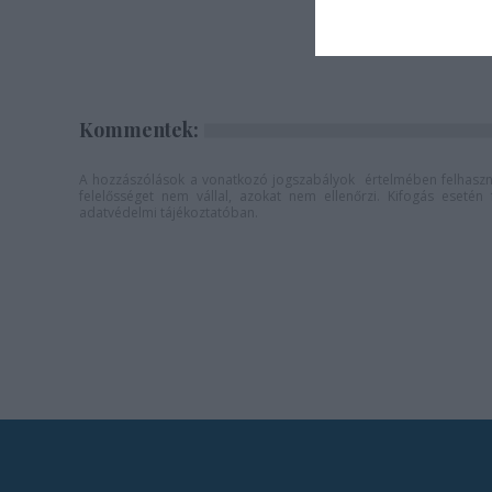
Kommentek:
A hozzászólások a
vonatkozó jogszabályok
értelmében felhaszná
felelősséget nem vállal, azokat nem ellenőrzi. Kifogás eseté
adatvédelmi tájékoztatóban
.