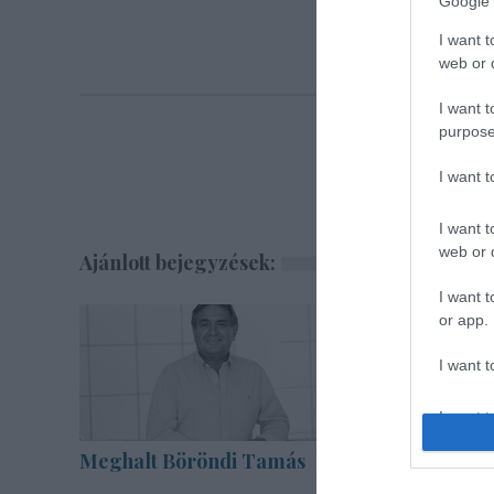
Google 
I want t
web or d
I want t
purpose
I want 
I want t
web or d
Ajánlott bejegyzések:
I want t
or app.
I want t
I want t
authenti
Meghalt Böröndi Tamás
Augusztu
legvidám