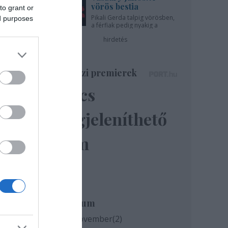
vörös bestia
to grant or
Pikali Gerda talpig vörösben,
ed purposes
táni
a férfiak pedig nyakig a
pácban - az Újszínházban!
hirdetés
t-ért
Színházi premierek
 ára
pest
Nincs
megjeleníthető
ályán
elem
ybika
Archívum
2020 november
(
2
)
ínház