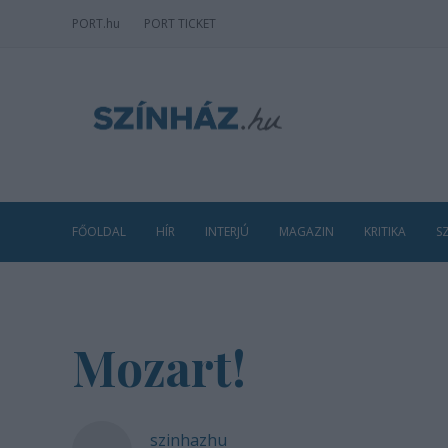
PORT
.hu
PORT TICKET
FŐOLDAL
HÍR
INTERJÚ
MAGAZIN
KRITIKA
S
Mozart!
szinhazhu