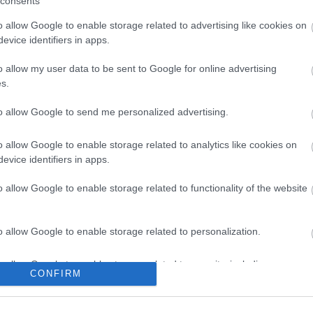
consents
o allow Google to enable storage related to advertising like cookies on
evice identifiers in apps.
o allow my user data to be sent to Google for online advertising
s.
to allow Google to send me personalized advertising.
o allow Google to enable storage related to analytics like cookies on
evice identifiers in apps.
o allow Google to enable storage related to functionality of the website
o allow Google to enable storage related to personalization.
o allow Google to enable storage related to security, including
CONFIRM
cation functionality and fraud prevention, and other user protection.
sban jön az év
A Centrál Színház új
abb hete
jegyrendszeren keresztül