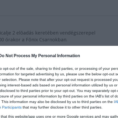
icalje 2 elõadás keretében vendégszerepel
.00 órakor a Fõnix Csarnokban.
ényeként megrendezésre kerülő nagyszabású produ
Do Not Process My Personal Information
Mészáros Árpád Zsolt (április 2.), Szinetár Dóra, Sza
zki Zoltán, Földes Tamás és Molnár Piroska lesz lát
to opt-out of the sale, sharing to third parties, or processing of your per
és Zenekara, vezényel: Silló István, rendező: Ker
formation for targeted advertising by us, please use the below opt-out s
r selection. Please note that after your opt-out request is processed y
eing interest-based ads based on personal information utilized by us or
disclosed to third parties prior to your opt-out. You may separately opt-
losure of your personal information by third parties on the IAB’s list of
. This information may also be disclosed by us to third parties on the
IA
zunk egy különleges ajánlattal tud kedveskedni 
Participants
that may further disclose it to other third parties.
ni ezt a különleges alkalmat, és 2005. április 1
 that this website/app uses one or more Google services and may gath