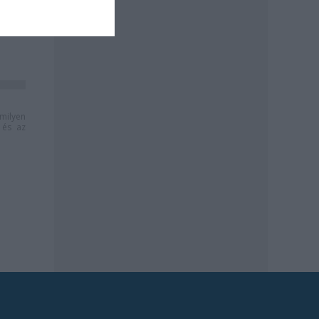
milyen
és az