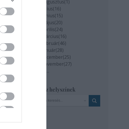
2020 augusztus
(
1
)
2020 július
(
16
)
2020 június
(
15
)
2020 május
(
20
)
2020 április
(
24
)
2020 március
(
16
)
2020 február
(
46
)
2020 január
(
28
)
2019 december
(
25
)
2019 november
(
27
)
Tovább
...
Szinház helyszínek