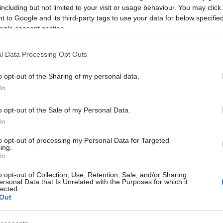
! előadásra.
including but not limited to your visit or usage behaviour. You may click 
 to Google and its third-party tags to use your data for below specifi
nat indul Budapestről a Mozart rajongókkal a délu
ogle consent section.
ás után indul vissza Budapestre.
l Data Processing Opt Outs
ülönleges ajánlat keretében EZEN A NAPON 9.990,- F
kintheti meg a Mozart! sikerelőadását! (A jegy
o opt-out of the Sharing of my personal data.
ét, valamint a Budapest-Debrecen, Debrecen-Buda
In
nat jegyet)
o opt-out of the Sale of my Personal Data.
izárólag a Budapesti Operettszínház Szervezési Oszt
In
zési időpontokról a helyszínen adunk tájékoztatást.
to opt-out of processing my Personal Data for Targeted
ing.
In
o opt-out of Collection, Use, Retention, Sale, and/or Sharing
r kerül sor a szokásos dedikálásra a debreceni Aran
ersonal Data that Is Unrelated with the Purposes for which it
lected.
retettel várnak minden kedves érdeklődőt.
Out
forrás: Budapesti Operett Sz